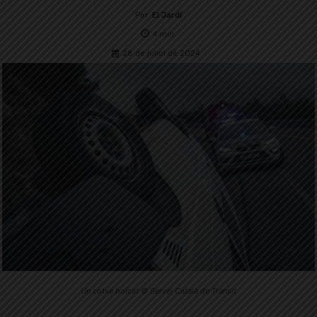
Per
El Jardí
4
min.
28 de juliol de 2024
Un cotxe bolcat © Servei Català de Trànsit