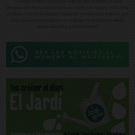
"Tampoc s’entén massa bé aquells que insulten en una
llengua que el seu interlocutor no entén i es vanten de la seva
audàcia. L’acció de l’insult requereix comprensió mútua i, per
tant, és necessari utilitzar un codi que la víctima escollida
pugui entendre perfectament"
REP LES NOTÍCIES AL
MOMENT AL WHATSAPP!