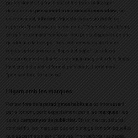
professionals. La frase
out of the box
s’utilitza per
descriure un
pensament o una solució innovadora
, no
convencional,
diferent
. Aquesta expressió prové del
repte del “problema dels nou punts” (
nine dots problem
),
en què es demana connectar nou punts disposats en una
quadrícula de tres per tres amb només quatre línies
rectes sense aixecar el llapis del paper. La solució
requereix que les línies s’estenguin més enllà dels límits
implícits del quadrat format pels punts, literalment,
“pensant fora de la caixa”.
Lligam amb les marques
Pensar
fora dels paradigmes habituals
és interessant
per a tothom, però especialment per a les
marques
i les
seves
campanyes de publicitat
. En un mercat saturat i
competitiu, les marques que es distingeixen són aquelles
que es permeten ser creatives, innovadores i audaces.