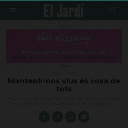
Publicitat
Publicitat
Destacat
Opinió
Mantenir-nos vius és cosa de
tots
"Proposo una campanya del Servei Català de Trànsit en què es
parli de la vida, més que de la mort", escriu Marta Royo