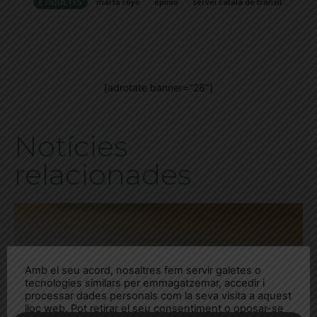
ETIQUETES
marta royo
opinió
servei català de trànsit
[adrotate banner="28"]
Notícies
relacionades
Amb el seu acord, nosaltres fem servir galetes o
tecnologies similars per emmagatzemar, accedir i
processar dades personals com la seva visita a aquest
lloc web. Pot retirar el seu consentiment o oposar-se