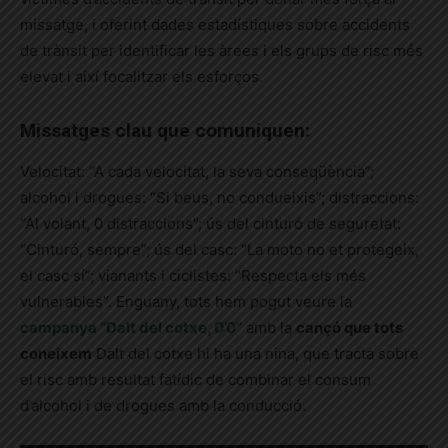
missatge, i oferint dades estadístiques sobre accidents
de trànsit per identificar les àrees i els grups de risc més
elevat i així focalitzar els esforços.
Missatges clau que comuniquen:
Velocitat: “A cada velocitat, la seva conseqüència”;
alcohol i drogues: “Si beus, no condueixis”; distraccions:
“Al volant, 0 distraccions”; ús del cinturó de seguretat:
“Cinturó, sempre”; ús del casc: “La moto no et protegeix,
el casc sí”; vianants i ciclistes: “Respecta els més
vulnerables”. Enguany, tots hem pogut veure la
campanya “Dalt del cotxe, 0’0”
amb la
cançó que tots
coneixem
Dalt del cotxe hi ha una nina, que tracta sobre
el risc amb resultat fatídic de combinar el consum
d’alcohol i de drogues amb la conducció.