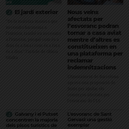
El jardí exterior
Nous veïns
afectats per
"De la mateixa manera que
l’esvoranc podran
necessito harmonia a
tornar a casa aviat
l’interior, també en necessito
mentre d’altres es
a l’exterior, perquè com és a
dins és a fora i com és a fora
constitueixen en
és a dins": l'article de Glòria
una plataforma per
Vilalta
reclamar
indemnitzacions
L’Ajuntament de Barcelona
aprova una proposició de
Junts per ajudar els
comerços afectats per
l'esvoranc de l'L9
Galvany i el Putxet
L’esvoranc de Sant
Gervasi: una gestió
concentren la majoria
exemplar
dels pisos turístics de