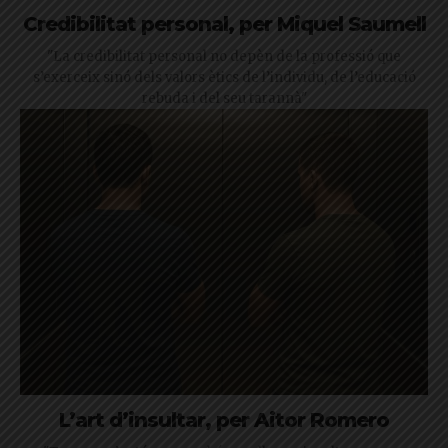
Credibilitat personal, per Miquel Saumell
"La credibilitat personal no depèn de la professió que
s’exerceix sinó dels valors ètics de l’individu, de l’educació
rebuda i del seu tarannà"
L’art d’insultar, per Aitor Romero