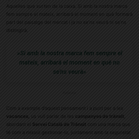
Aquelles que surten de la caixa. Si amb la nostra marca
fem sempre el mateix, arribarà el moment en què formarà
part del paisatge del mercat i ja no se’ns veurà ni se’ns
distingirà.
»Si amb la nostra marca fem sempre el
mateix, arribarà el moment en què no
se’ns veurà»
Publicitat
Com a exemple d’aquest pensament i a punt per a les
vacances,
us vull parlar de les
campanyes de trànsit
,
abordant el
Servei Català de Trànsit
com una marca que
té com a missió gestionar-lo, juntament amb la seguretat