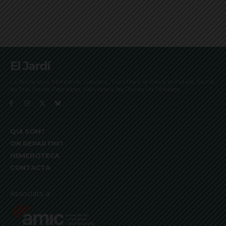
El Jardí
La Bonanova, Monterols, Galvany, Turó Parc, el Farró, el Putxet, Sarrià,
les Tres Torres, Pedralbes, Vallvidrera, les Planes i el Tibidabo
QUI SOM?
ON REPARTIM?
HEMEROTECA
CONTACTA
Associats a: