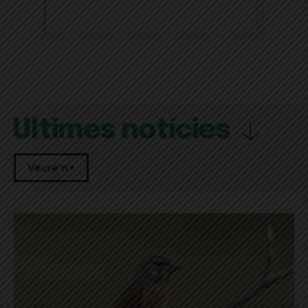
Últimes notícies
Veure'n +