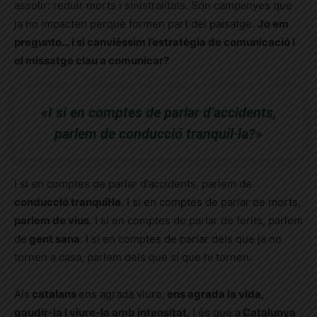
assolir: reduir morts i sinistralitats. Són campanyes que
ja no impacten perquè formen part del paisatge.
Jo em
pregunto… i si canviéssim l’estratègia de comunicació i
el missatge clau a comunicar?
«I si en comptes de parlar d’accidents,
parlem de conducció tranquil·la?»
I si en comptes de parlar d’accidents, parlem de
conducció tranquil·la
. I si en comptes de parlar de morts,
parlem de vius
. I si en comptes de parlar de ferits, parlem
de
gent sana
. I si en comptes de parlar dels que ja no
tornen a casa, parlem dels que sí que hi tornen.
Als
catalans
ens agrada viure,
ens agrada la vida,
gaudir-la i viure-la amb intensitat
. I és que a
Catalunya