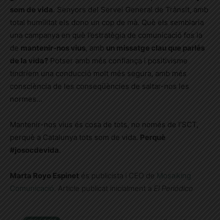
som de vida
. Senyors del Servei General de Trànsit, amb
total humilitat els dono un cop de mà. Què els semblaria
una campanya en què l’estratègia de comunicació fos la
de
mantenir-nos vius
, amb
un missatge clau que parlés
de la vida?
Potser amb més confiança i positivisme
tindríem una conducció molt més segura, amb més
consciència de les conseqüències de saltar-nos les
normes…
Mantenir-nos vius és cosa de tots, no només de l’SCT,
perquè a Catalunya tots som de vida.
Perquè
#josocdevida
.
Marta Royo Espinet
és publicista i CEO de
Mosaiking
Comunicació
. Article publicat inicialment a
El Periódico