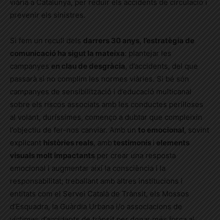
viària a Catalunya, per reduir els accidents de circulació i
prevenir els sinistres.
Si fem un recull dels
darrers 30 anys
,
l’estratègia de
comunicació ha sigut la mateixa
: plantejar les
campanyes
en clau de desgràcia
, d’accidents, del que
passarà si no complim les normes viàries. Si bé són
campanyes de sensibilització i d’educació multicanal
sobre els riscos associats amb les conductes perilloses
al volant, duríssimes, començo a dubtar que compleixin
l’objectiu de fer-nos canviar. Amb un
to emocional
, sovint
explicant
històries reals
, amb
testimonis
i
elements
visuals molt impactants
per crear una resposta
emocional i augmentar així la consciència i la
responsabilitat; treballant amb altres institucions i
entitats com el Servei Català de Trànsit, els Mossos
d’Esquadra, la Guàrdia Urbana i/o associacions de
víctimes d’accidents de trànsit per donar més força al