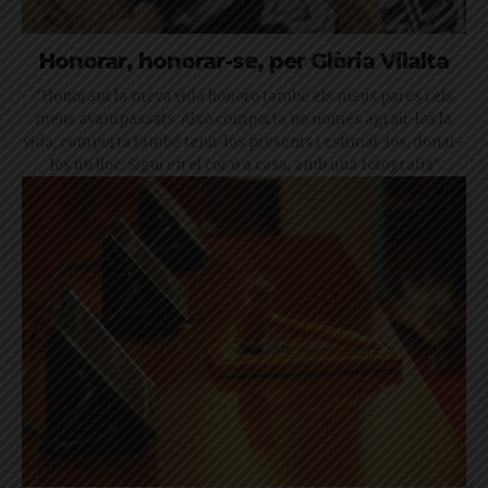
Honorar, honorar-se, per Glòria Vilalta
"Honorant la meva vida honoro també els meus pares i els
meus avantpassats. Això comporta no només agrair-los la
vida, comporta també tenir-los presents i estimar-los, donar-
los un lloc. Sigui en el cor o a casa, amb una fotografia"