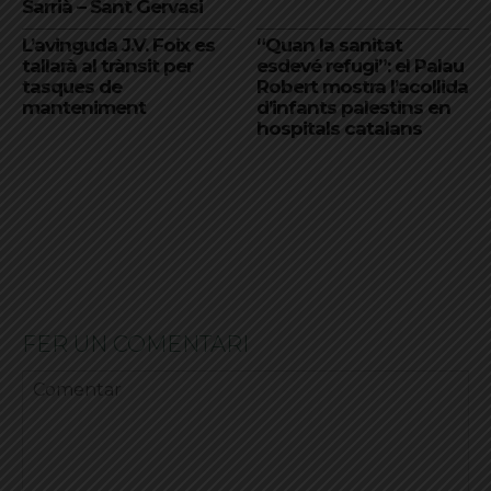
Sarrià – Sant Gervasi
L’avinguda J.V. Foix es
“Quan la sanitat
tallarà al trànsit per
esdevé refugi”: el Palau
tasques de
Robert mostra l’acollida
manteniment
d’infants palestins en
hospitals catalans
FER UN COMENTARI