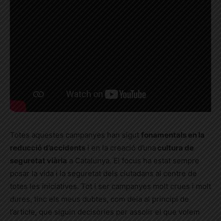
Totes aquestes campanyes han sigut
fonamentals en la
reducció d’accidents
i en la creació d’una
cultura de
seguretat viària
a Catalunya. El focus ha estat sempre
posar la vida i la seguretat dels ciutadans al centre de
totes les iniciatives. Tot i ser campanyes molt crues i molt
dures, tinc els meus dubtes, com deia al principi de
l’article, que siguin decisòries per assolir el que volem