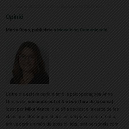
Publicat el 28.7.2024 10:27 · Actualitzat el 28.7.2024 10:41
Opinió
Marta Royo, publicista a
Mosaiking Comunicació
L’altre dia estava parlant amb la psicopedagoga Anna
Llenas del
concepte
out
of the box
(fora de la caixa)
,
ideat per
Mike Vance
, que s’ha dedicat a la cerca de les
claus que bloquegen el procés del pensament creatiu, i
em va obrir un món de possibilitats, tant personals com