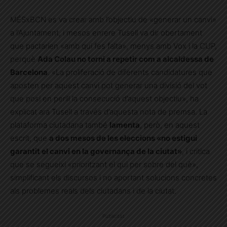
MÉSxBCN es va crear amb l’objectiu de «generar un canvi»
a l’Ajuntament, i mesos enrere Tusell va dir obertament
que pactarien «amb qui fes falta», menys amb Vox i la CUP,
perquè
Ada Colau no torni a repetir com a alcaldessa de
Barcelona
. «La proliferació de diferents candidatures que
aposten per aquest canvi pot generar una divisió del vot
que posi en perill la consecució d’aquest objectiu», ha
explicat ara Tusell a través d’aquesta nota de premsa. La
plataforma ciutadana també
lamenta
, però, en aquest
escrit, que
a dos mesos de les eleccions «no estigui
garantit el canvi en la governança de la ciutat»
, i critica
que se segueixi «prioritzant el qui per sobre del què»,
simplificant els discursos i no aportant solucions concretes
als problemes reals dels ciutadans i de la ciutat.
Publicitat