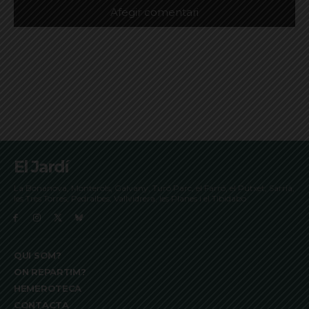
El Jardí
La Bonanova, Monterols, Galvany, Turó Parc, el Farró, el Putxet, Sarrià,
les Tres Torres, Pedralbes, Vallvidrera, les Planes i el Tibidabo
QUI SOM?
ON REPARTIM?
HEMEROTECA
CONTACTA