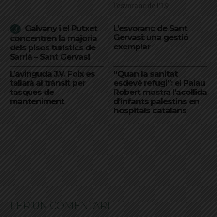
l'esvoranc de l'L9
Galvany i el Putxet
L’esvoranc de Sant
Gervasi: una gestió
concentren la majoria
exemplar
dels pisos turístics de
Sarrià – Sant Gervasi
L’avinguda J.V. Foix es
“Quan la sanitat
tallarà al trànsit per
esdevé refugi”: el Palau
tasques de
Robert mostra l’acollida
manteniment
d’infants palestins en
hospitals catalans
FER UN COMENTARI