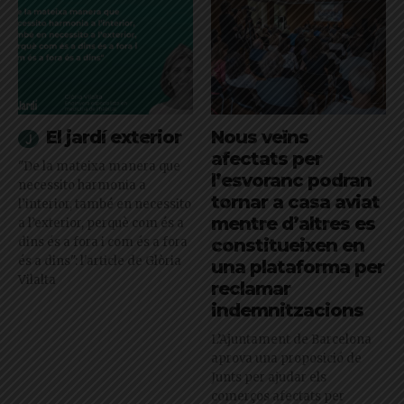
El jardí exterior
Nous veïns
afectats per
"De la mateixa manera que
l’esvoranc podran
necessito harmonia a
tornar a casa aviat
l’interior, també en necessito
mentre d’altres es
a l’exterior, perquè com és a
dins és a fora i com és a fora
constitueixen en
és a dins": l'article de Glòria
una plataforma per
Vilalta
reclamar
indemnitzacions
L’Ajuntament de Barcelona
aprova una proposició de
Junts per ajudar els
comerços afectats per