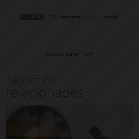
ETIQUETES
2023
Eleccions municipals
MésxBCN
[adrotate banner="28"]
Notícies
relacionades