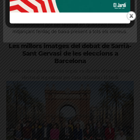
Quan l’usuari crea un compte al Diari el Jardí, dona el
seu consentiment explícit per rebre comunicacions
informatives relacionades amb el servei. Aquest
consentiment pot ser revocat en qualsevol moment
mitjançant l’enllaç de baixa present a tots els correus.
Les millors imatges del debat de Sarrià-
Sant Gervasi de les eleccions a
Barcelona
Dues-centes persones van seguir en directe el tercer debat
electoral organitzat per Casa Orlandai i El Jardí