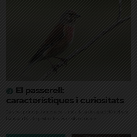
El passerell:
característiques i curiositats
La seva principal amenaça, a més de la desaparició del seu
hàbitat i l'ús de pesticides, és el silvestrisme