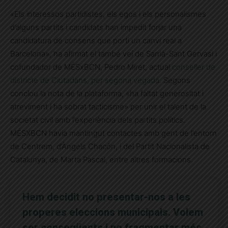
«Els interessos partidistes, els egos i els personalismes
d’alguns partits i candidats han impedit forjar una
candidatura de consens que porti un canvi real a
Barcelona», ha afirmat el també veí de Sarrià-Sant Gervasi i
cofundador de MÉSxBCN, Pedro Miret, actual
conseller de
districte de Ciutadans, per segona vegada
. Segons
conclou la nota de la plataforma, «ha faltat generositat i
atreviment i ha sobrat tacticisme» per unir el talent de la
societat civil amb l’experiència dels partits polítics.
MÉSXBCN havia mantingut contactes amb gent de l’entorn
de Centrem, d’Àngels Chacón, i del Partit Nacionalista de
Catalunya, de Marta Pascal, entre altres formacions.
Hem decidit no presentar-nos a les
properes eleccions municipals. Volem
ser conseqüents i no fragmentar més