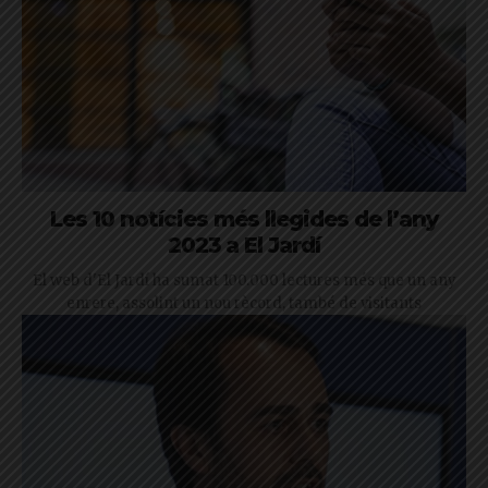
Les 10 notícies més llegides de l’any
2023 a El Jardí
El web d'El Jardí ha sumat 100.000 lectures més que un any
enrere, assolint un nou rècord, també de visitants