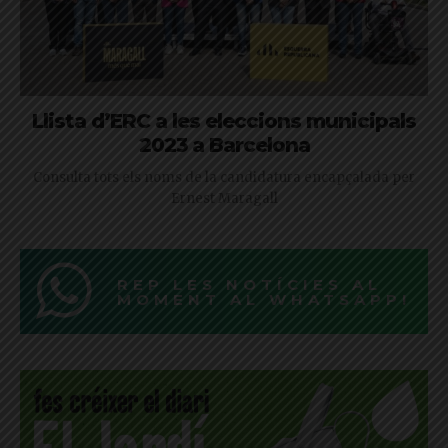
Llista d’ERC a les eleccions municipals
2023 a Barcelona
Consulta tots els noms de la candidatura encapçalada per
Ernest Maragall
REP LES NOTÍCIES AL
MOMENT AL WHATSAPP!