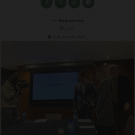
Per
Sergi Alemany
2
min.
14 de març de 2023