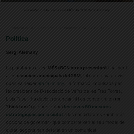
Presentació a la premsa de MÉSxBCN © Sergi Alemany
Publicat el 14.3.2023 17:39 · Actualitzat el 14.3.2023 17:52
Política
Sergi Alemany
La plataforma cívica
MÉSxBCN no es presentarà
finalment
a les
eleccions municipals del 28M
, tal com tenia previst
quan va néixer
ara fa un any
. La formació, impulsada per
l’expresident de l’Associació de Veïns de les Tres Torres,
Lluís Tusell, ha decidit renunciar-hi i es convertirà en
un
‘think tank’
que presentarà
les seves 50 mesures
estratègiques per la ciutat
a les candidatures «amb més
opcions de governar» que comparteixen el seu model de
ciutat, segons han detallat en un comunicat.