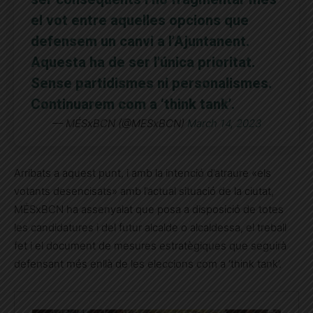
el vot entre aquelles opcions que
defensem un canvi a l’Ajuntanent.
Aquesta ha de ser l’única prioritat.
Sense partidismes ni personalismes.
Continuarem com a ‘think tank’.
— MÉSxBCN (@MESxBCN)
March 14, 2023
Arribats a aquest punt, i amb la intenció d’atraure «els
votants desencisats» amb l’actual situació de la ciutat,
MÉSxBCN ha assenyalat que posa a disposició de totes
les candidatures i del futur alcalde o alcaldessa, el treball
fet i el document de mesures estratègiques que seguirà
defensant més enllà de les eleccions com a ‘think tank’.