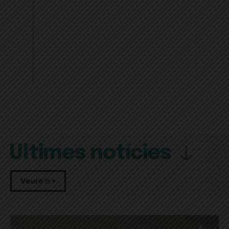
Últimes notícies
Veure'n +