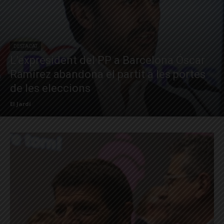
DESTACAT
L’expresident del PP a Barcelona Óscar
Ramírez abandona el partit a les portes
de les eleccions
El Jardí