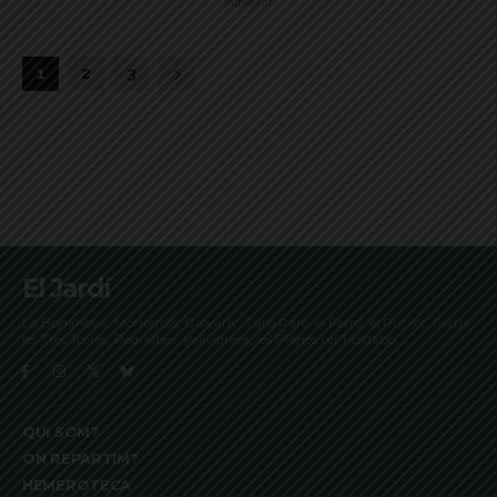
Publicitat
1
2
3
El Jardí
La Bonanova, Monterols, Galvany, Turó Parc, el Farró, el Putxet, Sarrià,
les Tres Torres, Pedralbes, Vallvidrera, les Planes i el Tibidabo
QUI SOM?
ON REPARTIM?
HEMEROTECA