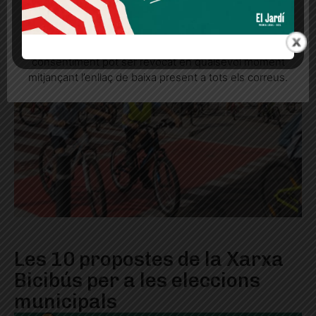
Quan l’usuari crea un compte al Diari el Jardí, dona el
seu consentiment explícit per rebre comunicacions
informatives relacionades amb el servei. Aquest
consentiment pot ser revocat en qualsevol moment
mitjançant l’enllaç de baixa present a tots els correus.
Les 10 propostes de la Xarxa
Bicibús per a les eleccions
municipals