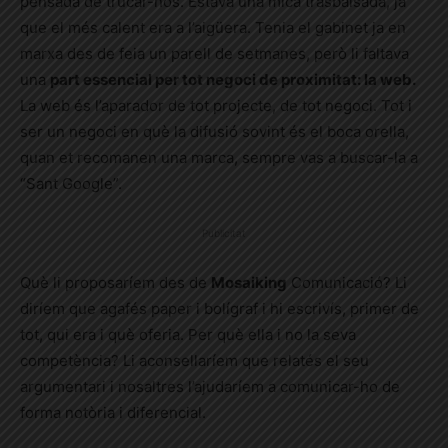
pensada de trucar-nos. Estava una mica trasbalsada, ja
que el més calent era a l’aigüera. Tenia el gabinet ja en
marxa des de feia un parell de setmanes, però li faltava
una
part essencial per tot negoci de proximitat: la web.
La web és l’aparador de tot projecte, de tot negoci. Tot i
ser un negoci en què la difusió sovint és el boca orella,
quan et recomanen una marca, sempre vas a buscar-la a
“Sant Google”.
Publicitat
Què li proposaríem des de
Mosaiking
Comunicació? Li
diríem que agafés paper i bolígraf i hi escrivís, primer de
tot, qui era i què oferia. Per què ella i no la seva
competència? Li aconsellaríem que relatés el seu
argumentari i nosaltres l’ajudaríem a comunicar-ho de
forma notòria i diferencial.