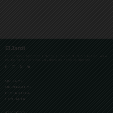
El Jardí
La Bonanova, Monterols, Galvany, Turó Parc, el Farró, el Putxet, Sarrià,
les Tres Torres, Pedralbes, Vallvidrera, les Planes i el Tibidabo
QUI SOM?
ON REPARTIM?
HEMEROTECA
CONTACTA
Associats a: