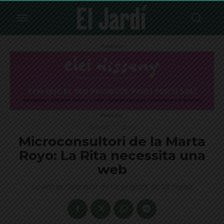
Publicitat
Publicitat
Destacat
Opinió
Microconsultori de la Marta
Royo: La Rita necessita una
web
La web és l’aparador de tot projecte, de tot negoci