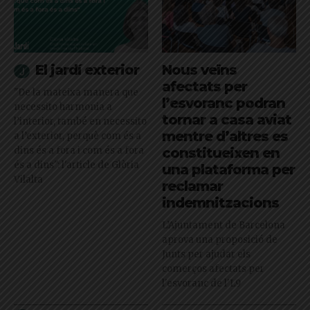
El jardí exterior
Nous veïns
afectats per
"De la mateixa manera que
l’esvoranc podran
necessito harmonia a
tornar a casa aviat
l’interior, també en necessito
mentre d’altres es
a l’exterior, perquè com és a
dins és a fora i com és a fora
constitueixen en
és a dins": l'article de Glòria
una plataforma per
Vilalta
reclamar
indemnitzacions
L’Ajuntament de Barcelona
aprova una proposició de
Junts per ajudar els
comerços afectats per
l'esvoranc de l'L9