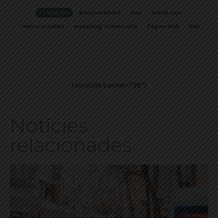
ETIQUETES
Assessorament
Idea
marta royo
microconsultori
mosaiking comunicació
Pàgina Web
Rita
[adrotate banner="28"]
Notícies
relacionades