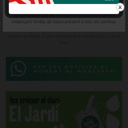
seu consentiment explícit per rebre comunicacions
informatives relacionades amb el servei. Aquest
consentiment pot ser revocat en qualsevol moment
Sarrià aixeca la persiana
mitjançant l’enllaç de baixa present a tots els correus.
"El 2025 ha començat amb bones notícies: algunes marques
aposten pel barri, el que està ajudant a revitalitzar-lo", escriu
Royo
REP LES NOTÍCIES AL
MOMENT AL WHATSAPP!