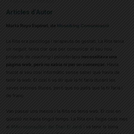
Publicat el 21.6.2020 6:00
Articles d’Autor
Marta Royo Esp
inet, de
Mosaiking Comunicació
La Rita era psicòloga i terapeuta de gestalt. La Rita tenia
un neguit: tenia clar que per comunicar el seu nou
projecte de
coaching
i psicoteràpia
necessitava una
pàgina web, però no sabia ni per on començar.
Havia
trucat al seu cosí informàtic sense saber què havia de
tenir la web. El cosí li va dir que la hi faria durant les
seves estones lliures, però que no patís que la hi faria i
de franc.
Van passar uns mesos i la Rita no tenia web. El cosí en
qüestió no havia tingut temps. La Rita ens llegia cada mes
al
#Microconsultori del Diari El Jardí
i va tenir la bona