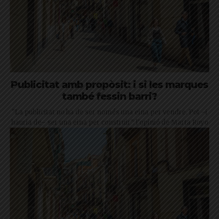
Publicitat amb propòsit: i si les marques
també fessin barri?
"La publicitat no ha de ser només una eina per vendre. Pot –i
hauria de– ser una eina per construir": l'opinió de Marta Royo