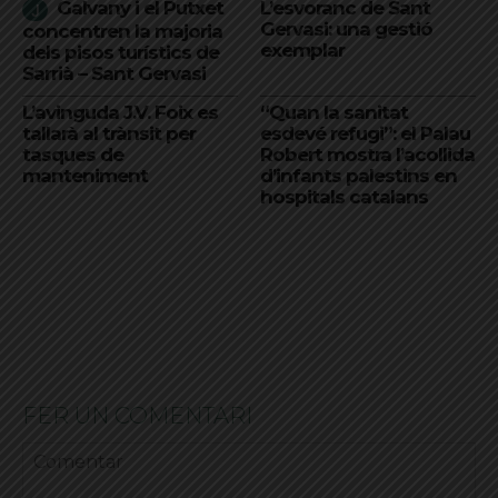
Galvany i el Putxet
L’esvoranc de Sant
Gervasi: una gestió
concentren la majoria
exemplar
dels pisos turístics de
Sarrià – Sant Gervasi
L’avinguda J.V. Foix es
“Quan la sanitat
tallarà al trànsit per
esdevé refugi”: el Palau
tasques de
Robert mostra l’acollida
manteniment
d’infants palestins en
hospitals catalans
FER UN COMENTARI