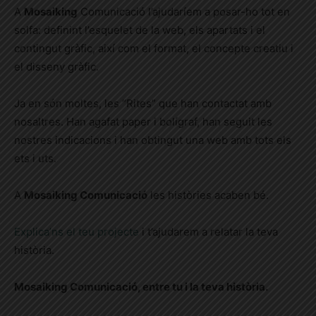
A
Mosaiking
Comunicació l’ajudaríem a posar-ho tot en
solfa: definint l’esquelet de la web, els apartats i el
contingut gràfic, així com el format, el concepte creatiu i
el disseny gràfic.
Ja en són moltes, les “Rites” que han contactat amb
nosaltres. Han agafat paper i bolígraf, han seguit les
nostres indicacions i han obtingut una web amb tots els
ets i uts.
A
Mosaiking Comunicació
les històries acaben bé.
Explica’ns el teu projecte
i t’ajudarem a relatar la teva
història.
Mosaiking Comunicació, entre tu i la teva història.