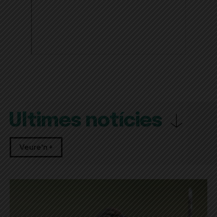
Últimes notícies
Veure'n +