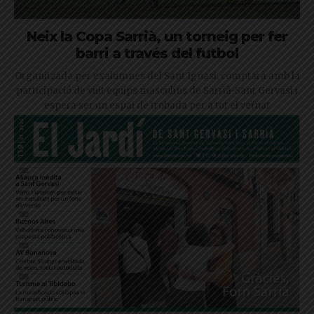
Neix la Copa Sarrià, un torneig per fer
barri a través del futbol
Organitzada per exalumnes del Sant Ignasi, comptarà amb la
participació de vuit equips masculins de Sarrià-Sant Gervasi i
espera ser un espai de trobada per a tot el veïnat