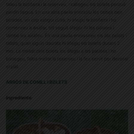
talleu la botifarra i la reserveu, i saltegeu els bolets perquè
perdin l’aigua. En una altra paella enrossiu les cebes ben
picades, un cop estigui cuita, hi afegiu la botifarra i ho
comenceu a aixafar, tot seguit afegiu-hi les patates i
també les aixafeu. En una paella enrossireu els alls pelats i
tallats, quan siguin daurats hi afegiu els bolets durant 2
min. La meitat dels bolets els afegiu a les patates i ho
barregeu, l’altra meitat la reserveu i la feu servir per decorar
el plat.
ARRÒS DE CONILL I BOLETS
Ingredients: