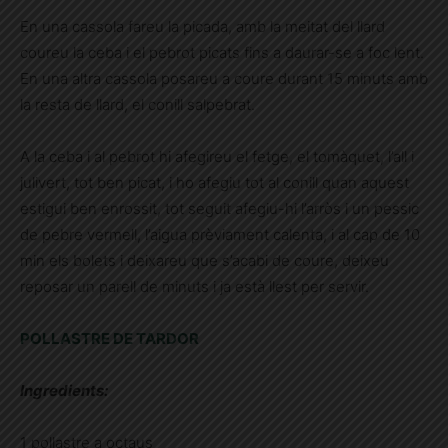
En una cassola fareu la picada, amb la meitat del llard
coureu la ceba i el pebrot picats fins a daurar-se a foc lent.
En una altra cassola posareu a coure durant 15 minuts amb
la resta de llard, el conill salpebrat.
A la ceba i al pebrot hi afegireu el fetge, el tomàquet, l’all i
julivert, tot ben picat, i ho afegiu tot al conill quan aquest
estigui ben enrossit, tot seguit afegiu-hi l’arròs i un pessic
de pebre vermell, l’aigua prèviament calenta, i al cap de 10
min els bolets i deixareu que s’acabi de coure, deixeu
reposar un parell de minuts i ja està llest per servir.
POLLASTRE DE TARDOR
Ingredients:
1 pollastre a octaus