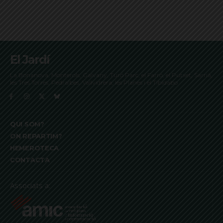
El Jardí
La Bonanova, Monterols, Galvany, Turó Parc, el Farró, el Putxet, Sarrià,
les Tres Torres, Pedralbes, Vallvidrera, les Planes i el Tibidabo
QUI SOM?
ON REPARTIM?
HEMEROTECA
CONTACTA
Associats a: