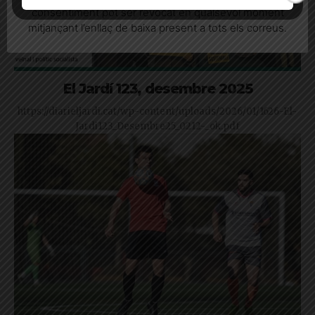
consentiment pot ser revocat en qualsevol moment
mitjançant l’enllaç de baixa present a tots els correus.
El Jardí 123, desembre 2025
https://diarieljardi.cat/wp-content/uploads/2026/01/1626-El-
Jardi123_Desembre25_0212-_ok.pdf