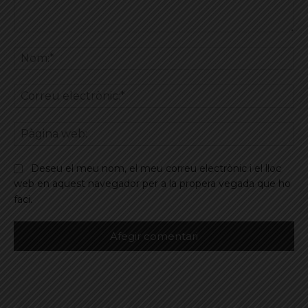
Comentar
No
Co
ele
Pà
we
Deseu el meu nom, el meu correu electrònic i el lloc
web en aquest navegador per a la propera vegada que ho
faci.