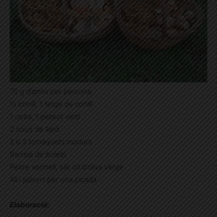
70 g d’arròs per persona.
½ conill, 1 fetge de conill
1 ceba, 1 pebrot verd
2 nous de llard
2 o 3 tomàquets madurs
Barreja de bolets
Pebre vermell, sal, oli d’oliva verge
All i julivert per una picada
Elaboració: