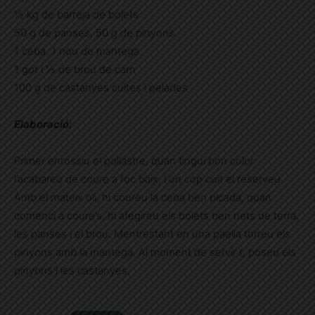
½ kg de barreja de bolets
50 g de panses, 50 g de pinyons
1 ceba, 1 nou de mantega
1 got i ½ de brou de carn
100 g de castanyes cuites i pelades
Elaboració:
Primer enrossiu el pollastre, quan tingui bon color
l’acabareu de coure a foc baix, i un cop cuit el reserveu.
Amb el mateix oli, hi coureu la ceba ben picada, quan
comenci a coure’s, hi afegireu els bolets ben nets de terra,
les panses i el brou. Mentrestant en una paella torreu els
pinyons amb la mantega. Al moment de servir t, poseu els
pinyons i les castanyes.