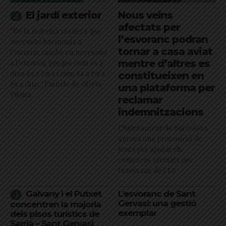
El jardí exterior
Nous veïns
afectats per
"De la mateixa manera que
l’esvoranc podran
necessito harmonia a
tornar a casa aviat
l’interior, també en necessito
mentre d’altres es
a l’exterior, perquè com és a
dins és a fora i com és a fora
constitueixen en
és a dins": l'article de Glòria
una plataforma per
Vilalta
reclamar
indemnitzacions
L’Ajuntament de Barcelona
aprova una proposició de
Junts per ajudar els
comerços afectats per
l'esvoranc de l'L9
Galvany i el Putxet
L’esvoranc de Sant
Gervasi: una gestió
concentren la majoria
exemplar
dels pisos turístics de
Sarrià – Sant Gervasi