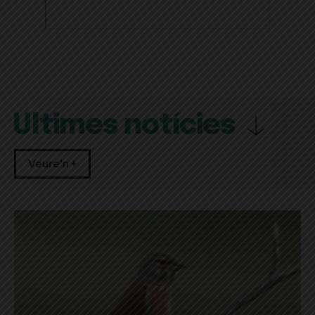
Últimes notícies
Veure'n +