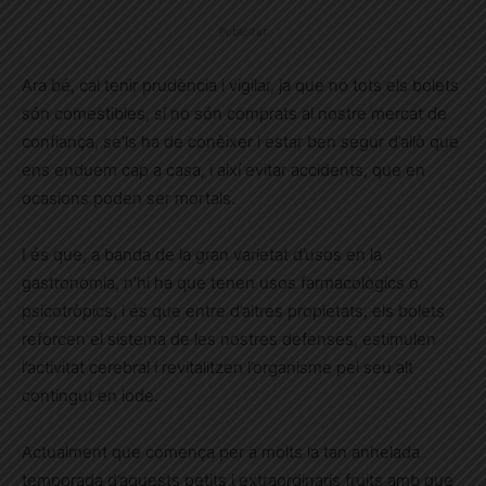
Publicitat
Ara bé, cal tenir prudència i vigilar, ja que no tots els bolets
són comestibles, si no són comprats al nostre mercat de
confiança, se’ls ha de conèixer i estar ben segur d’allò que
ens enduem cap a casa, i així evitar accidents, que en
ocasions poden ser mortals.
I és que, a banda de la gran varietat d’usos en la
gastronomia, n’hi ha que tenen usos farmacològics o
psicotròpics, i és que entre d’altres propietats, els bolets
reforcen el sistema de les nostres defenses, estimulen
l’activitat cerebral i revitalitzen l’organisme pel seu alt
contingut en iode.
Actualment que comença per a molts la tan anhelada
temporada d’aquests petits i extraordinaris fruits amb que