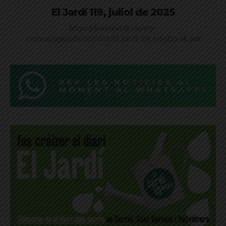
El Jardí 119, juliol de 2025
https://diarieljardi.cat/wp-
content/uploads/2025/06/El_Jardi_119_Juliol25_ok.pdf
REP LES NOTÍCIES AL
MOMENT AL WHATSAPP!