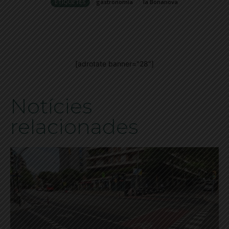
ETIQUETES
gastronomia
la Bonanova
[adrotate banner="28"]
Notícies
relacionades