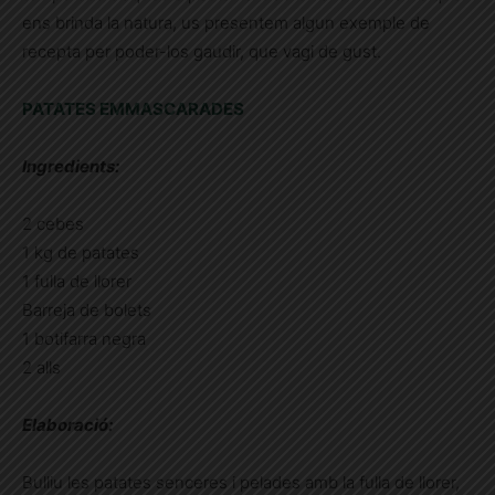
ens brinda la natura, us presentem algun exemple de
recepta per poder-los gaudir, que vagi de gust.
PATATES EMMASCARADES
Ingredients:
2 cebes
1 kg de patates
1 fulla de llorer
Barreja de bolets
1 botifarra negra
2 alls
Elaboració:
Bulliu les patates senceres i pelades amb la fulla de llorer,