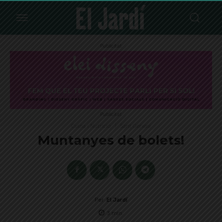
Publicitat
Publicitat
Cuina i Nutrició
Sant Gervasi
Muntanyes de bolets!
Per
El Jardí
3
min.