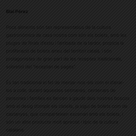
Blai Pérez
Pocs aliments són tan representatius de la cultura
gastronòmica de casa nostra com són els bolets, amb les
pluges de finals d’estiu i l’arribada de la tardor, propicia la
proliferació de bolets arreu del territori català, i són
protagonistes de gran part de les receptes tradicionals,
sobretot del “receptari de pagès”.
És tan tradicional el fet de menjar-nos-els com el d’anar-
los a collir, durant aquestes setmanes, centenars de
persones i famílies es llancen a gaudir dels nostres boscos
amb el desig d’omplir els cistells, ja sigui de bolets com de
castanyes, que comparteixen escenari amb els bolets, i
són un altre producte molt apreciat i típic de la cultura
catalana.