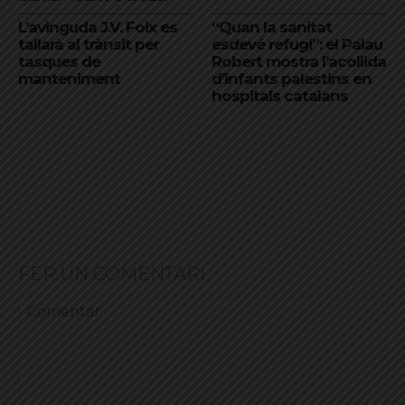
L’avinguda J.V. Foix es
“Quan la sanitat
tallarà al trànsit per
esdevé refugi”: el Palau
tasques de
Robert mostra l’acollida
manteniment
d’infants palestins en
hospitals catalans
FER UN COMENTARI