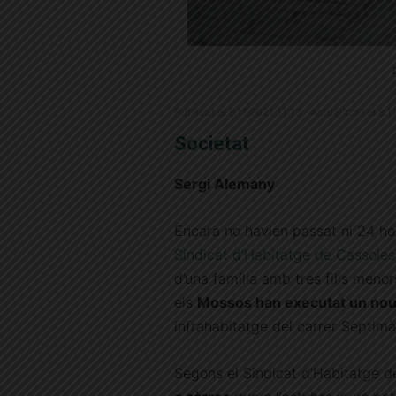
Publicat el 9.11.2021 11:13 · Actualitzat el 9.
Societat
Sergi Alemany
Encara no havien passat ni 24 hor
Sindicat d’Habitatge de Cassoles
d’una família amb tres fills meno
els
Mossos han executat un no
infrahabitatge del carrer Septimàn
Segons el Sindicat d’Habitatge d