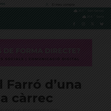
res
El meu compte
C
31.7
Sant Gervasi
C
31.6
Sarrià
 Farró d’una
a càrrec
tar aturar un desnonament a l'estiu