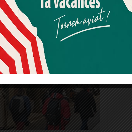
Més informació
Acceptar
Rebutjar tot
tats dels últims mesos s’amplia amb casos com
Quan l’usuari crea un compte al Diari el Jardí, dona el seu
 de l’Stefan i l’Alexandra amb la seva filla
consentiment explícit per rebre comunicacions
informatives relacionades amb el servei. Aquest
consentiment pot ser revocat en qualsevol moment
mitjançant l’enllaç de baixa present a tots els correus.