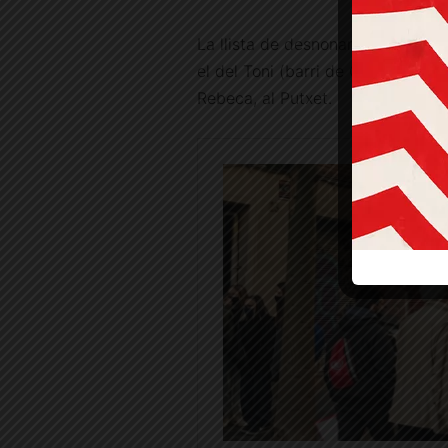
La llista de desnonaments execu
el del Toni (barri de Galvany) o el
Rebeca, al Putxet.