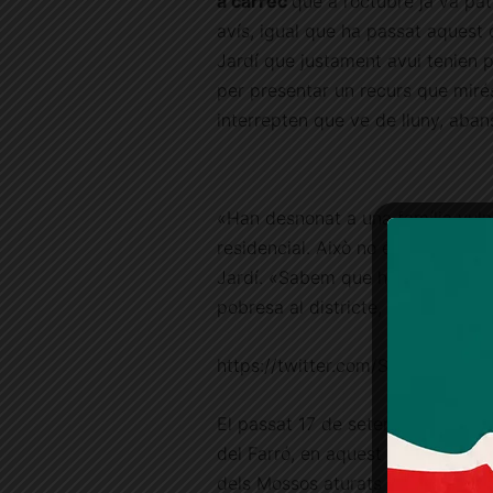
a càrrec
que a l’octubre ja va pa
avís, igual que ha passat aquest 
Jardí que justament avui tenien pr
per presentar un recurs que miré
interrepten que ve de lluny, aban
«Han desnonat a una família vul
residencial. Això no és tolerable n
Jardí. «Sabem que hi ha certs age
pobresa al districte, i probablem
https://twitter.com/SHCassole
El passat 17 de setembre
l’Olga 
del Farró, en aquest cas després 
dels Mossos aturats pels sindicat