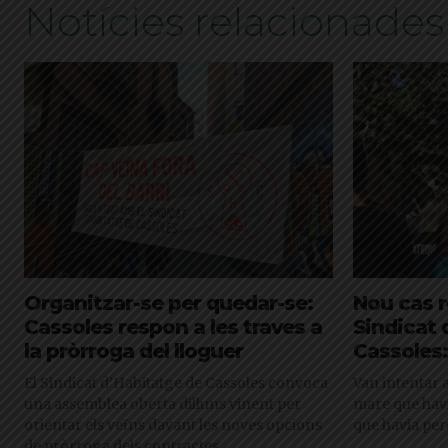
Notícies relacionades
Organitzar-se per quedar-se:
Nou cas r
Cassoles respon a les traves a
Sindicat 
la pròrroga del lloguer
Cassoles:
El Sindicat d’Habitatge de Cassoles convoca
Van intentar 
una assemblea oberta dilluns vinent per
mare que havi
orientar els veïns davant les noves opcions
que havia perd
de pròrroga dels contractes