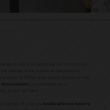
Desnonament al carrer Septimània, al barri del Farró © Sindicat d'Habitatge de Cassole
11.2021 19:28
es de la citació als jutjats per
set membres del
per intentar aturar a l’estiu el desnonament
rs a càrrec al Putxet, quan aquest dimarts al matí
u desnonament
a pocs metres, en un
ia, al barri del Farró.
e Cassoles, hi vivia una
família amb tres menors