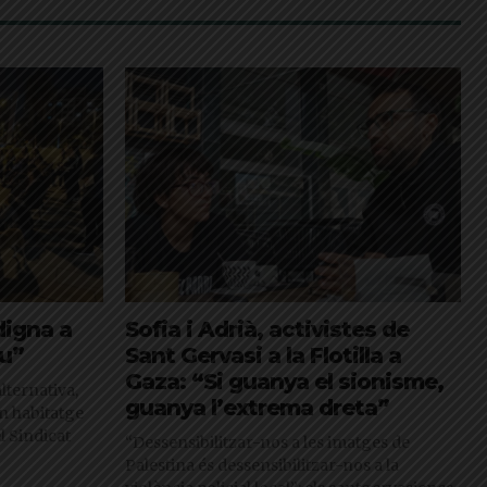
digna a
Sofia i Adrià, activistes de
iu”
Sant Gervasi a la Flotilla a
Gaza: “Si guanya el sionisme,
lternativa,
guanya l’extrema dreta”
n habitatge
l Sindicat
“Dessensibilitzar-nos a les imatges de
Palestina és dessensibilitzar-nos a la