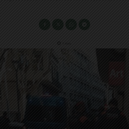
1
min.