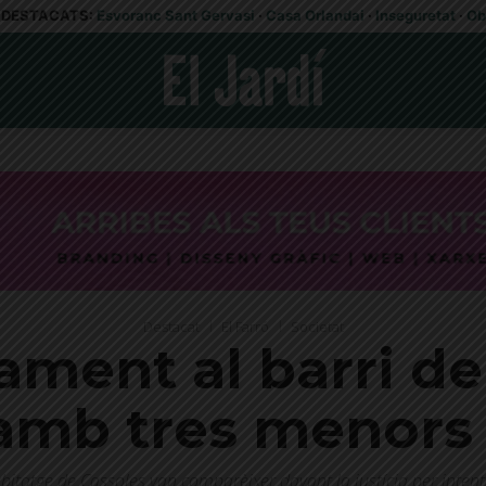
DESTACATS:
Esvoranc Sant Gervasi
·
Casa Orlandai
·
Inseguretat
·
Ob
Destacat
El Farró
Societat
ment al barri del
 amb tres menors 
Habitatge de Cassoles van comparèixer davant la justícia per inten