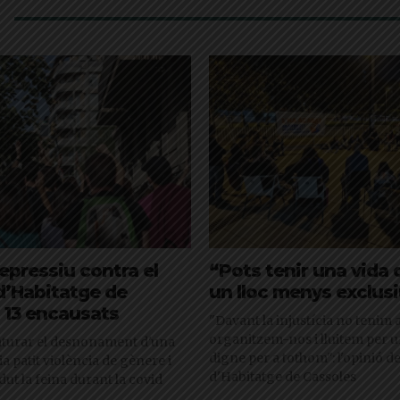
epressiu contra el
“Pots tenir una vida 
d’Habitatge de
un lloc menys exclus
 13 encausats
"Davant la injustícia no tenim a
organitzem-nos i lluitem per u
aturar el desnonament d'una
digne per a tothom": l'opinió de
a patit violència de gènere i
d'Habitatge de Cassoles
ut la feina durant la covid