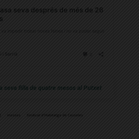
a seva filla de quatre mesos al Putxet
t
mossos
Sindicat d'Habitatge de Cassoles