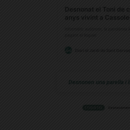
Desnonen una parella i l
ETIQUETES
Desnonamen