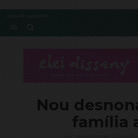
Dijous 06, agost 2026
Nou desnona
família
Ahir, set persones del Sindicat d'