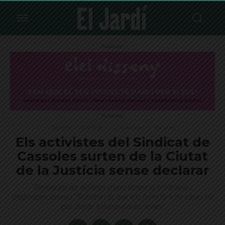
Publicitat
Publicitat
Destacat
Districte
La Bonanova
Societat
Els activistes del Sindicat de
Cassoles surten de la Ciutat
de la Justícia sense declarar
Denuncien ser víctimes d'una detenció arbitrària i
desproporcionada: "Robatori és que ens facin fora de casa i no
pas donar solucions a les veïnes"