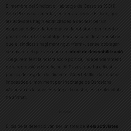
El membre del Sindicat d’Habitatge de Cassoles (SCH)
Adrià Plazas ha lamentat, en declaracions a El Jardí, que
les activistes hagin estat citades a declarar per un
«suposat delicte de temptativa de robatori» per intentar
garantir el dret a l’habitatge. Però ha considerat «positiu»
que el sindicat s’hagi mantingut «ferm», sense doblegar-
se davant del que veu com un
intent de desmobilització
.
«Seguirem fent la nostra acció política, independentment
de la repressió arbitràri», ha dit Plazas, que ha criticat la
posició del regidor del districte, Albert Batlle, i les multes
imposades al moviment per l’habitatge de Barcelona.
«Aquesta és la seva estratègia; la nostra, és la solidaritat»,
ha afirmat.
Publicitat
El dia de la detenció van ser un total de
9 els activistes