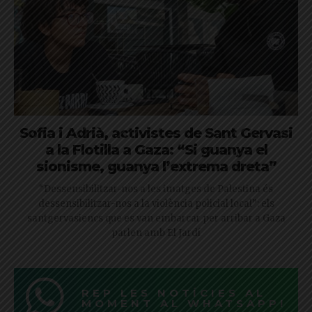
Sofia i Adrià, activistes de Sant Gervasi
a la Flotilla a Gaza: “Si guanya el
sionisme, guanya l’extrema dreta”
“Dessensibilitzar-nos a les imatges de Palestina és
dessensibilitzar-nos a la violència policial local”: els
santgervasiencs que es van embarcar per arribar a Gaza
parlen amb El Jardí
REP LES NOTÍCIES AL
MOMENT AL WHATSAPP!