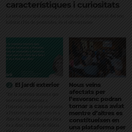
característiques i curiositats
La seva principal amenaça, a més de la desaparició del seu
hàbitat i l'ús de pesticides, és el silvestrisme
El jardí exterior
Nous veïns
afectats per
"De la mateixa manera que
l’esvoranc podran
necessito harmonia a
tornar a casa aviat
l’interior, també en necessito
mentre d’altres es
a l’exterior, perquè com és a
dins és a fora i com és a fora
constitueixen en
és a dins": l'article de Glòria
una plataforma per
Vilalta