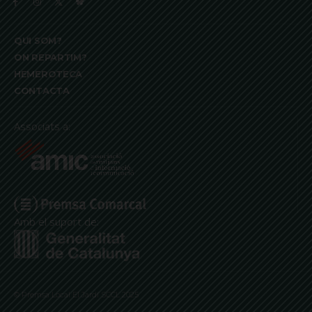
QUI SOM?
ON REPARTIM?
HEMEROTECA
CONTACTA
Associats a:
Amb el suport de:
© Premsa Local El Jardí SCCL 2025