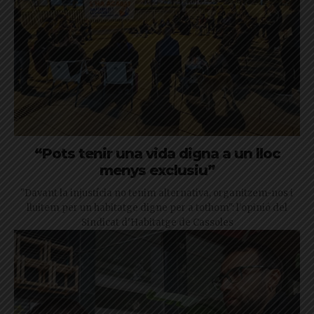
“Pots tenir una vida digna a un lloc
menys exclusiu”
"Davant la injustícia no tenim alternativa, organitzem-nos i
lluitem per un habitatge digne per a tothom": l'opinió del
Sindicat d'Habitatge de Cassoles