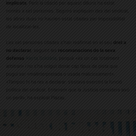
implicats
. Però la citació per aquest dilluns ha estat
només a set persones. Segons expliquen des del sindicat,
les altres dues no haurien estat citades per impossibilitat
de localitzar-les.
Les set persones citades s’han reafirmat en el seu
dret a
no declarar
, seguint les
recomanacions de la seva
defensa
Alerta Solidària
, perquè «és un cas totalment
arbitrari» i no s’ha volgut donar cap tipus de pista que
pugui ser «malinterpretada o usada maliciosament».
«Tampoc hi ha res a declarar: s’estava exercint la funció
política del sindicat. Entenem que la Justícia considera això
un perill», ha explicat Plazas.