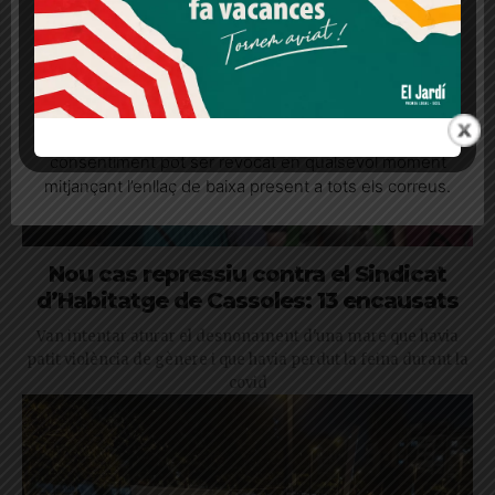
Més informació
Acceptar
Rebutjar tot
Quan l’usuari crea un compte al Diari el Jardí, dona el
seu consentiment explícit per rebre comunicacions
informatives relacionades amb el servei. Aquest
consentiment pot ser revocat en qualsevol moment
mitjançant l’enllaç de baixa present a tots els correus.
Nou cas repressiu contra el Sindicat
d’Habitatge de Cassoles: 13 encausats
Van intentar aturar el desnonament d'una mare que havia
patit violència de gènere i que havia perdut la feina durant la
covid