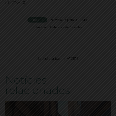
5122?s=20
ETIQUETES
ciutat de la justicia
SHC
Sindicat d'Habitatge de Cassoles
[adrotate banner="28"]
Notícies
relacionades