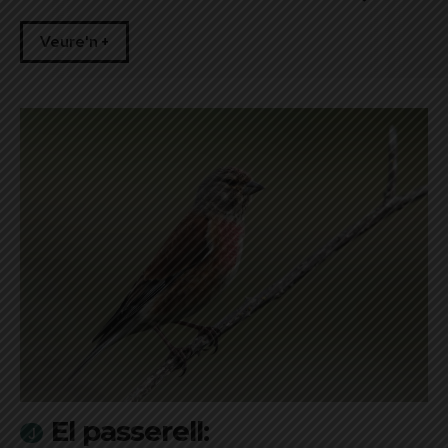
Veure'n +
El passerell: