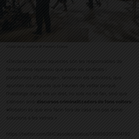
Ciutat de la Justícia © Frederic Esteve
«Declaracions com aquestes són les responsables de
l’actual clima repressiu que patim els sindicats i
plataformes d’habitatge», lamenten els activistes, que
apunten com aquells que haurien de vetllar perquè
l’habitatge digne fos un dret, no sols no ho fan, sinó que
s’alineen amb
discursos criminalitzadors de fons voltors:
«
Robatori és que ens facin fora de casa i no pas donar
solucions a les veïnes.»
https://twitter.com/SHCassoles/status/145656205504192