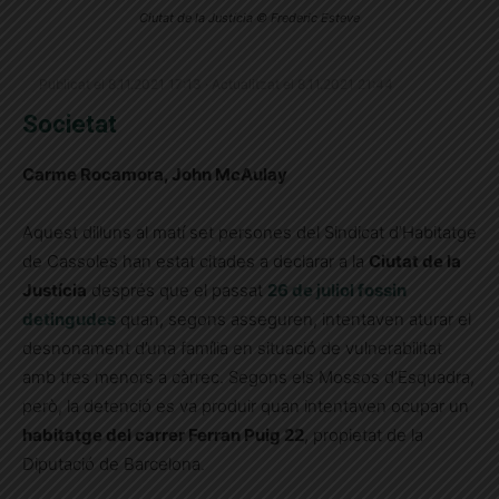
Ciutat de la Justícia © Frederic Esteve
Publicat el 8.11.2021 17:13 · Actualitzat el 8.11.2021 21:44
Societat
Carme Rocamora, John McAulay
Aquest dilluns al matí set persones del Sindicat d’Habitatge
de Cassoles han estat citades a declarar a la
Ciutat de la
Justícia
després que el passat
26 de juliol fossin
detingudes
quan, segons asseguren, intentaven aturar el
desnonament d’una família en situació de vulnerabilitat
amb tres menors a càrrec. Segons els Mossos d’Esquadra,
però, la detenció es va produir quan intentaven ocupar un
habitatge del carrer Ferran Puig 22
, propietat de la
Diputació de Barcelona.