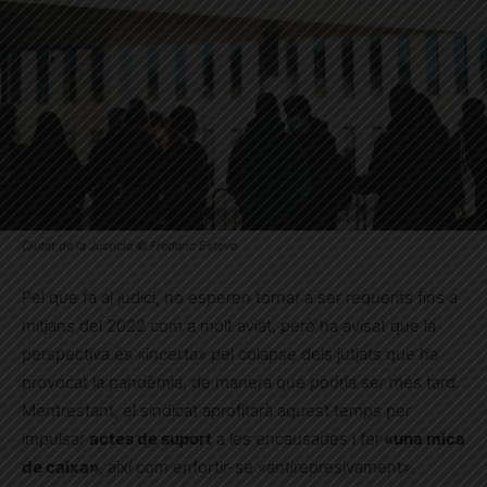
Ciutat de la Justícia © Frederic Esteve
Pel que fa al judici, no esperen tornar a ser requerits fins a
mitjans del 2022 com a molt aviat, però ha avisat que la
perspectiva és «incerta» pel colapse dels jutjats que ha
provocat la pandèmia, de manera que podria ser més tard.
Mentrestant, el sindicat aprofitarà aquest temps per
impulsar
actes de suport
a les encausades i fer
«una mica
de caixa»
, així com enfortir-se «antirepresivament».