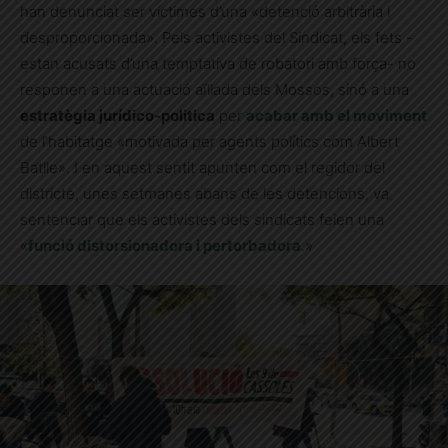
han denunciat ser víctimes d’una «detenció arbitrària i
desproporcionada». Pels activistes del Sindicat, els fets -
estan acusats d’una temptativa de robatori amb força- no
responen a una actuació aïllada dels Mossos, sinó a una
estratègia jurídico-politica
per
acabar amb el moviment
de l’habitatge «motivada per agents polítics com Albert
Batlle». I en aquest sentit apunten com el regidor del
districte, unes setmanes abans de les detencions, va
sentenciar que els activistes dels sindicats feien una
«
funció distorsionadora i pertorbadora
.»