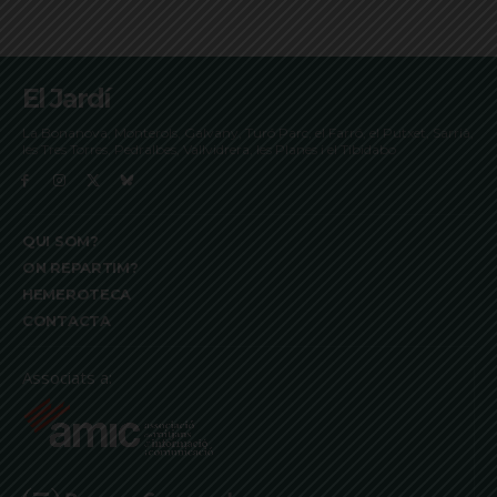
El Jardí
La Bonanova, Monterols, Galvany, Turó Parc, el Farró, el Putxet, Sarrià,
les Tres Torres, Pedralbes, Vallvidrera, les Planes i el Tibidabo
QUI SOM?
ON REPARTIM?
HEMEROTECA
CONTACTA
Associats a: