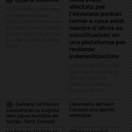
afectats per
"De la mateixa manera que
l’esvoranc podran
necessito harmonia a
tornar a casa aviat
l’interior, també en necessito
mentre d’altres es
a l’exterior, perquè com és a
dins és a fora i com és a fora
constitueixen en
és a dins": l'article de Glòria
una plataforma per
Vilalta
reclamar
indemnitzacions
L’Ajuntament de Barcelona
aprova una proposició de
Junts per ajudar els
comerços afectats per
l'esvoranc de l'L9
Galvany i el Putxet
L’esvoranc de Sant
Gervasi: una gestió
concentren la majoria
exemplar
dels pisos turístics de
Sarrià – Sant Gervasi
L’avinguda J.V. Foix es
“Quan la sanitat