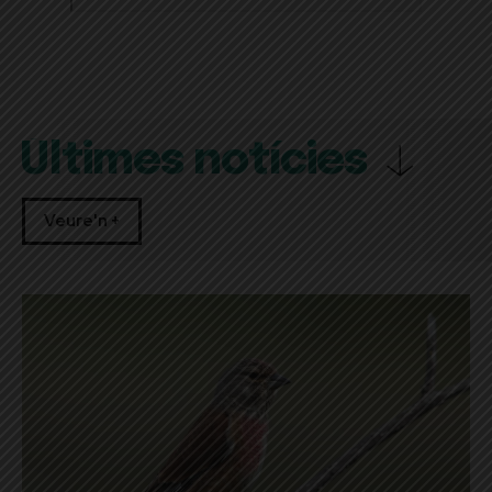
Últimes notícies
Veure'n +