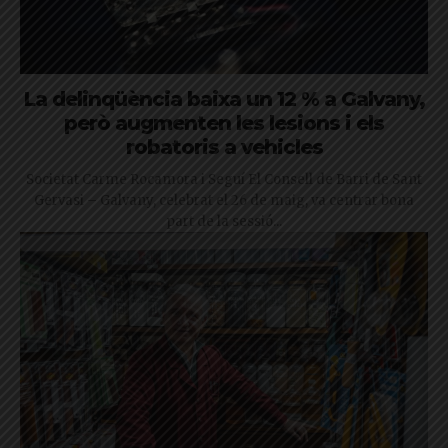
La delinqüència baixa un 12 % a Galvany,
però augmenten les lesions i els
robatoris a vehicles
Societat Carme Rocamora i Seguí El Consell de Barri de Sant
Gervasi – Galvany, celebrat el 26 de maig, va centrar bona
part de la sessió...