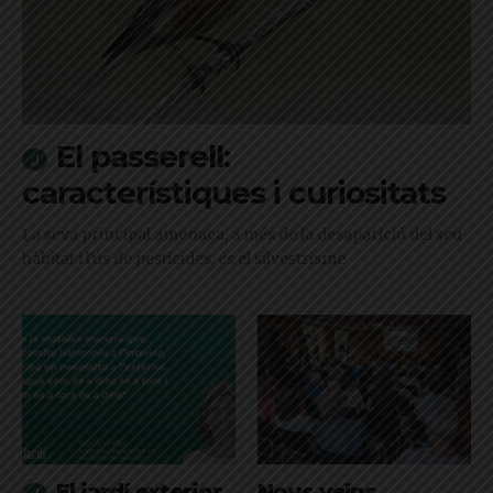
El passerell:
característiques i curiositats
La seva principal amenaça, a més de la desaparició del seu
hàbitat i l'ús de pesticides, és el silvestrisme
El jardí exterior
Nous veïns