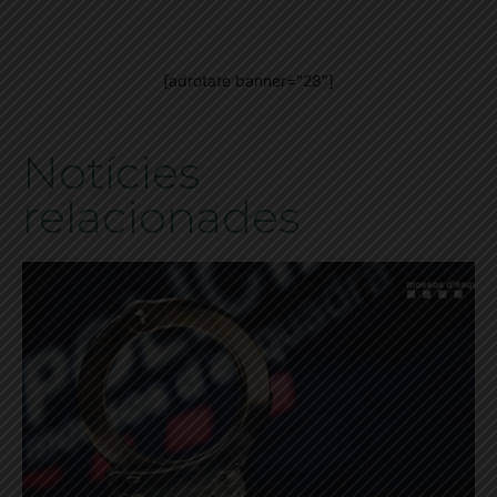
[adrotate banner="28"]
Notícies
relacionades