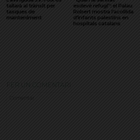
tallarà al trànsit per
esdevé refugi”: el Palau
tasques de
Robert mostra l’acollida
manteniment
d’infants palestins en
hospitals catalans
FER UN COMENTARI