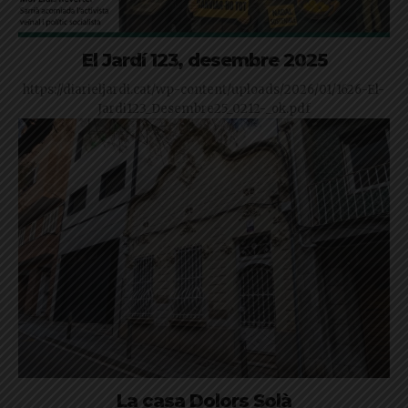
El Jardí 123, desembre 2025
https://diarieljardi.cat/wp-content/uploads/2026/01/1626-El-
Jardi123_Desembre25_0212-_ok.pdf
La casa Dolors Solà