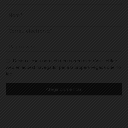
Comentar
No
Co
ele
Pà
we
Deseu el meu nom, el meu correu electrònic i el lloc
web en aquest navegador per a la propera vegada que ho
faci.