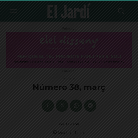
Publicitat
Publicitat
Portades
Número 38, març
Per
El Jardí
Less than 1
min.