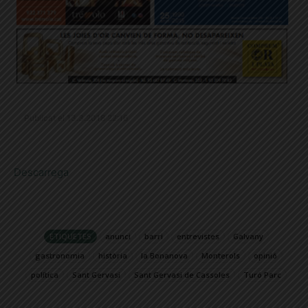
Publicat el 13.3.2018 22:16
Descarrega
ETIQUETES
anunci
barri
entrevistes
Galvany
gastronomia
història
la Bonanova
Monterols
opinió
política
Sant Gervasi
Sant Gervasi de Cassoles
Turó Parc