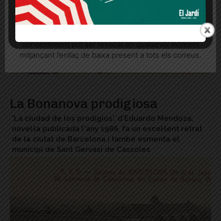
Quan l’usuari crea un compte al Diari el Jardí, dona el
seu consentiment explícit per rebre comunicacions
informatives relacionades amb el servei. Aquest
consentiment pot ser revocat en qualsevol moment
mitjançant l’enllaç de baixa present a tots els correus.
La Bonanova prodigiosa
'La ciudad de los prodigios', d'Eduardo Mendoza,
novel·la publicada l'any 1986, fa un excel·lent retrat
de la ciutat de Barcelona i també esmenta el
municipi de Sant Gervasi de Cassoles