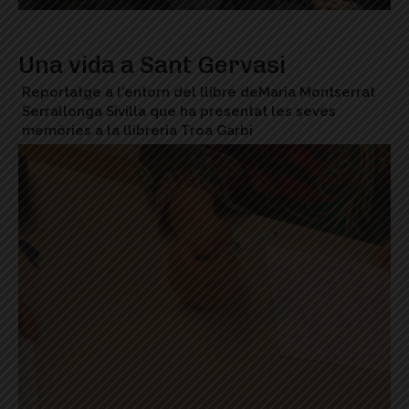
Una vida a Sant Gervasi
Reportatge a l'entorn del llibre deMaria Montserrat
Serrallonga Sivilla que ha presentat les seves
memòries a la llibreria Troa Garbí