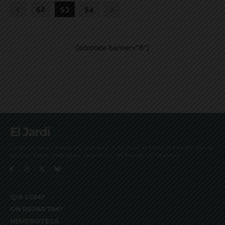
52
53
54
[adrotate banner="8"]
El Jardí
La Bonanova, Monterols, Galvany, Turó Parc, el Farró, el Putxet, Sarrià,
les Tres Torres, Pedralbes, Vallvidrera, les Planes i el Tibidabo
QUI SOM?
ON REPARTIM?
HEMEROTECA