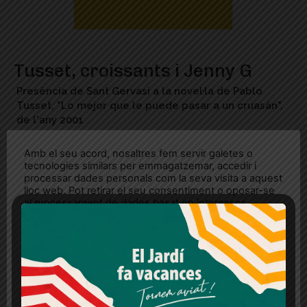
Tusset, croissants i Jenny G
Presència de Sant Gervasi a la novel·la de Pablo
Tusset, "Lo mejor que le puede pasar a un cruasán",
de l'any 2001
Amb el seu acord, nosaltres fem servir galetes o
tecnologies similars per emmagatzemar, accedir i
processar dades personals com la seva visita a aquest
lloc web. Pot retirar el seu consentiment o oposar-se
al processament de dades basat en interessos
legítims en qualsevol moment fent clic a "Ajustos de
cookies" o a la nostra Política de privacitat en aquest
lloc web. Si cliques "acceptar" dones el teu
consentiment
Més informació
Acceptar
Rebutjar tot