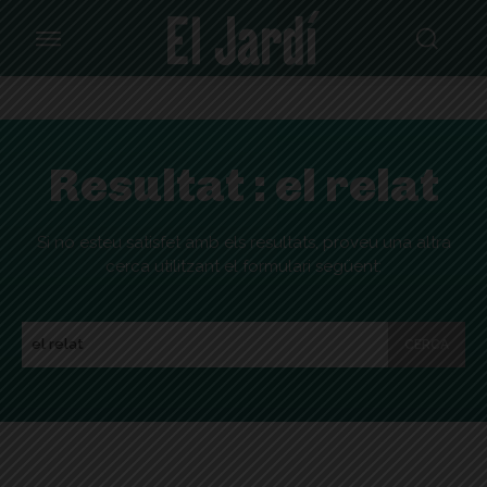
Resultat :
el relat
Si no esteu satisfet amb els resultats, proveu una altra
cerca utilitzant el formulari següent:
CERCA