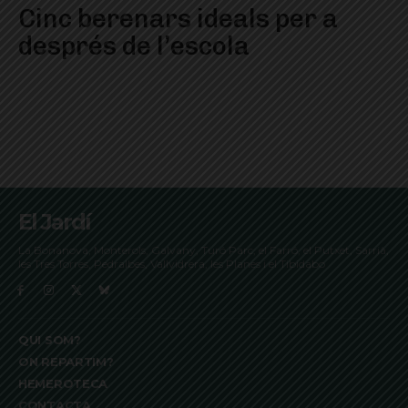
Cinc berenars ideals per a
després de l’escola
El Jardí
La Bonanova, Monterols, Galvany, Turó Parc, el Farró, el Putxet, Sarrià,
les Tres Torres, Pedralbes, Vallvidrera, les Planes i el Tibidabo
QUI SOM?
ON REPARTIM?
HEMEROTECA
CONTACTA