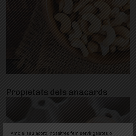
Propietats dels anacards
Amb el seu acord, nosaltres fem servir galetes o