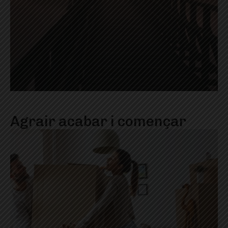
Agrair acabar i començar