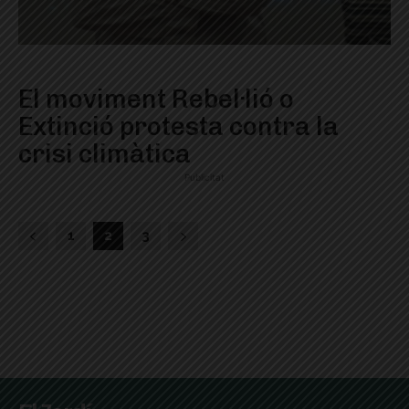
El moviment Rebel·lió o
Extinció protesta contra la
crisi climàtica
Publicitat
1
2
3