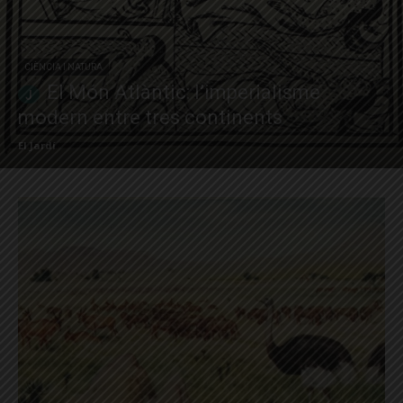
CIÈNCIA I NATURA
El Món Atlàntic: l’imperialisme
modern entre tres continents
El Jardí