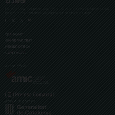
El Jardí
La Bonanova, Monterols, Galvany, Turó Parc, el Farró, el Putxet, Sarrià,
les Tres Torres, Pedralbes, Vallvidrera, les Planes i el Tibidabo
QUI SOM?
ON REPARTIM?
HEMEROTECA
CONTACTA
Associats a:
Amb el suport de: