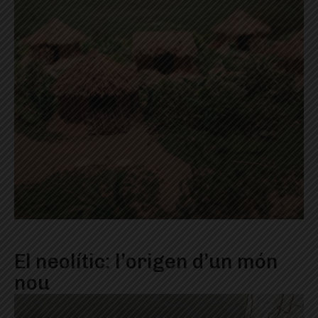
El neolític: l’origen d’un món
nou