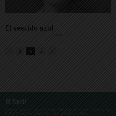
El vestido azul
Publicitat
2
3
4
El Jardí
La Bonanova, Monterols, Galvany, Turó Parc, el Farró, el Putxet, Sarrià,
les Tres Torres, Pedralbes, Vallvidrera, les Planes i el Tibidabo