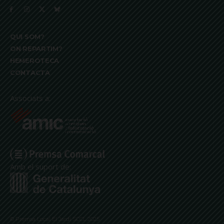
QUI SOM?
ON REPARTIM?
HEMEROTECA
CONTACTA
Associats a:
Amb el suport de:
© Premsa Local El Jardí SCCL 2025