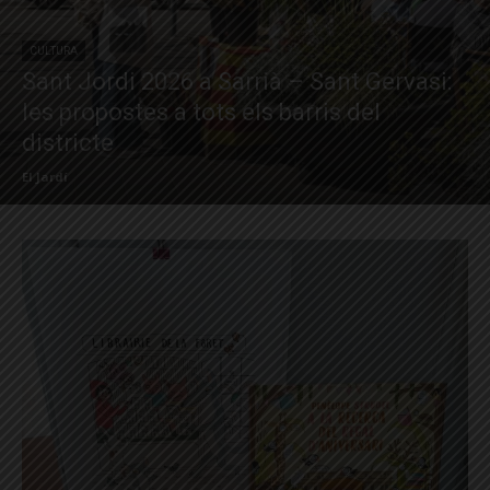
CULTURA
Sant Jordi 2026 a Sarrià – Sant Gervasi:
les propostes a tots els barris del
districte
El Jardí