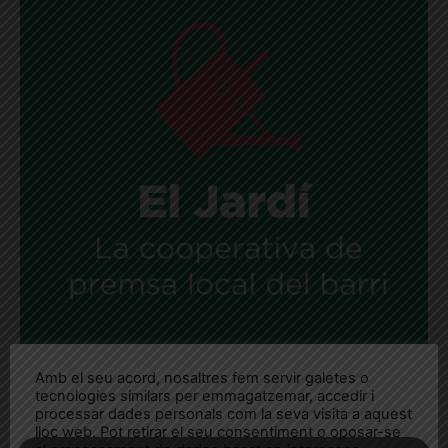
Amb el seu acord, nosaltres fem servir galetes o
tecnologies similars per emmagatzemar, accedir i
processar dades personals com la seva visita a aquest
lloc web. Pot retirar el seu consentiment o oposar-se