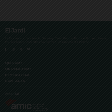
El Jardí
La Bonanova, Monterols, Galvany, Turó Parc, el Farró, el Putxet, Sarrià,
les Tres Torres, Pedralbes, Vallvidrera, les Planes i el Tibidabo
QUI SOM?
ON REPARTIM?
HEMEROTECA
CONTACTA
Associats a: