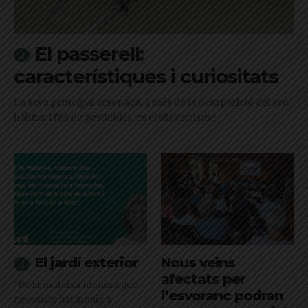
El passerell:
característiques i curiositats
La seva principal amenaça, a més de la desaparició del seu
hàbitat i l'ús de pesticides, és el silvestrisme
El jardí exterior
Nous veïns
afectats per
"De la mateixa manera que
l’esvoranc podran
necessito harmonia a