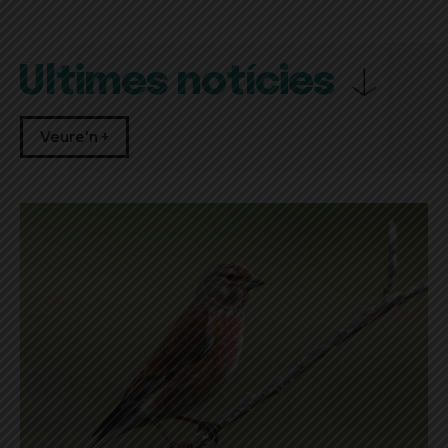
Últimes notícies
Veure'n +