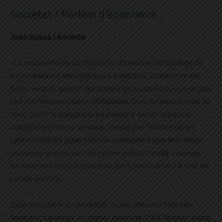
Societat / Parlem d’economia
…
Joan Buscà i
Ambrós
«La mascareta és un dispositiu dissenyat per protegir de
les inhalacions atmosfèriques perilloses, incloent-hi els
fums, vapors, gasos i particulars en suspensió, com la pols
i els microorganismes» (Wikipedia). Des del passat mes de
març 2020, la mascareta ha passat a ser un producte
obligatori per sortir de casa. També per l’interior de les
cases i oficines quan hem de compartir espai amb altres
persones que no són del nostre entorn familiar habitual,
no solament en el nostre país, sinó pràcticament a tots els
països del món.
Quan comprem un producte, a part del preu fixat pel
fabricant, cal afegir un impost indirecte, l’IVA (Impost sobre