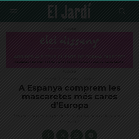
Publicitat
Publicitat
Destacat
Economia
Societat
A Espanya comprem les
mascaretes més cares
d’Europa
Les mascaretes, un producte d'us obligatori i de primera
necessitat