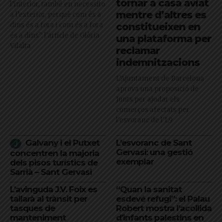
tornar a casa aviat
l’interior, també en necessito
mentre d’altres es
a l’exterior, perquè com és a
dins és a fora i com és a fora
constitueixen en
és a dins": l'article de Glòria
una plataforma per
Vilalta
reclamar
indemnitzacions
L’Ajuntament de Barcelona
aprova una proposició de
Junts per ajudar els
comerços afectats per
l'esvoranc de l'L9
Galvany i el Putxet
L’esvoranc de Sant
Gervasi: una gestió
concentren la majoria
exemplar
dels pisos turístics de
Sarrià – Sant Gervasi
L’avinguda J.V. Foix es
“Quan la sanitat
tallarà al trànsit per
esdevé refugi”: el Palau
tasques de
Robert mostra l’acollida
manteniment
d’infants palestins en