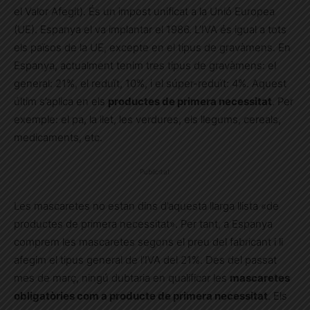
el Valor Afegit). És un impost unificat a la Unió Europea
(UE). Espanya el va implantar el 1986. L’IVA és igual a tots
els països de la UE, excepte en el tipus de gravàmens. En
Espanya, actualment tenim tres tipus de gravàmens: el
general: 21%, el reduït, 10%, i el súper-reduït: 4%. Aquest
últim s’aplica en els
productes de primera necessitat
. Per
exemple: el pa, la llet, les verdures, els llegums, cereals,
medicaments, etc.
Publicitat
Les mascaretes no estan dins d’aquesta llarga llista «de
productes de primera necessitat». Per tant, a Espanya
comprem les mascaretes segons el preu del fabricant i li
afegim el tipus general de l’IVA del 21%. Des del passat
mes de març, ningú dubtaria en qualificar les
mascaretes
obligatòries com a producte de primera necessitat
. Els