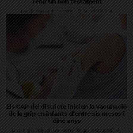
Tenir un bon testament
Joan Buscà i Ambrós escriu a El Racó del Veïnat
Els CAP del districte inicien la vacunació
de la grip en infants d’entre sis mesos i
cinc anys
El Dr. Roger Vinyeta (CAP Sarrià) diu que la vacunació "és