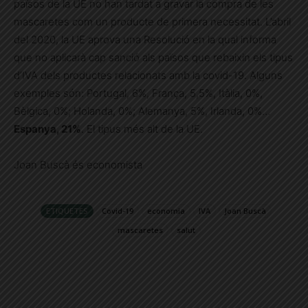
països de la UE no han tardat a gravar la compra de les
mascaretes com un producte de primera necessitat. L’abril
del 2020, la UE aprova una Resolució en la qual informa
que no aplicarà cap sanció als països que rebaixin els tipus
d’IVA dels productes relacionats amb la covid-19. Alguns
exemples són: Portugal, 6%, França, 5,5%, Itàlia, 0%,
Bèlgica, 0%; Holanda, 0%; Alemanya, 5%, Irlanda, 0%…
Espanya, 21%
. El tipus més alt de la UE.
Joan Buscà és economista
ETIQUETES
Covid-19
economia
IVA
Joan Buscà
mascaretes
salut