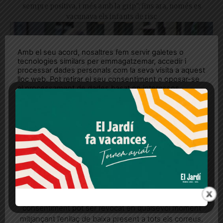
sempre positiva, i més amb la grip"; fins ara, només es
vacunava els infants de risc
Amb el seu acord, nosaltres fem servir galetes o
tecnologies similars per emmagatzemar, accedir i
processar dades personals com la seva visita a aquest
lloc web. Pot retirar el seu consentiment o oposar-se
al processament de dades basat en interessos
legítims en qualsevol moment fent clic a "Ajustos de
cookies" o a la nostra Política de privacitat en aquest
lloc web. Si cliques "acceptar" dones el teu
consentiment
Més informació
Acceptar
Rebutjar tot
Quan l’usuari crea un compte al Diari el Jardí, dona el
Pugen les pensions el 2023?
seu consentiment explícit per rebre comunicacions
Els pressupostos de l’estat aprovats pel Consell de Ministres
informatives relacionades amb el servei. Aquest
el passat mes d’octubre, contemplen un increment de les
consentiment pot ser revocat en qualsevol moment
pensions per a l’any 2023 del 8,5 %
mitjançant l’enllaç de baixa present a tots els correus.