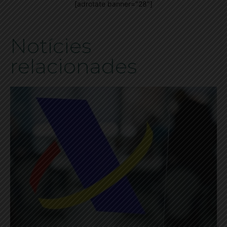
[adrotate banner="28"]
Notícies
relacionades