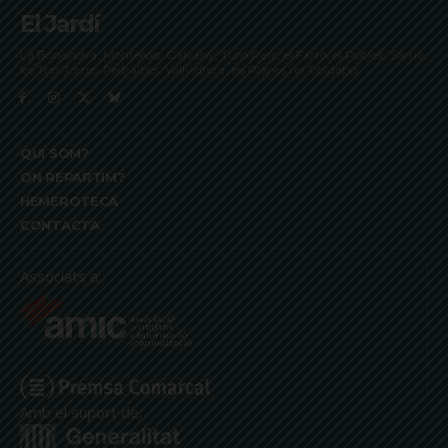
El Jardí
La Bonanova, Monterols, Galvany, Turó Parc, el Farró, el Putxet, Sarrià,
les Tres Torres, Pedralbes, Vallvidrera, les Planes i el Tibidabo
QUI SOM?
ON REPARTIM?
HEMEROTECA
CONTACTA
Associats a:
Amb el suport de: