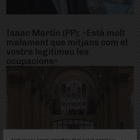
Isaac Martín (PP): «Està molt
malament que mitjans com el
vostre legitimeu les
ocupacions»
Amb el seu acord, nosaltres fem servir galetes o