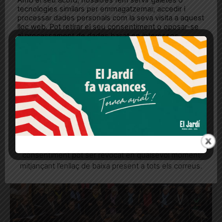
tecnologies similars per emmagatzemar, accedir i
processar dades personals com la seva visita a aquest
lloc web. Pot retirar el seu consentiment o oposar-se
al processament de dades basat en interessos
legítims en qualsevol moment fent clic a "Ajustos de
cookies" o a la nostra Política de privacitat en aquest
lloc web. Si cliques "acceptar" dones el teu
consentiment
Més informació
Acceptar
Rebutjar tot
L’orgue sona a Sant Vicenç
Quan l’usuari crea un compte al Diari el Jardí, dona el
seu consentiment explícit per rebre comunicacions
informatives relacionades amb el servei. Aquest
consentiment pot ser revocat en qualsevol moment
mitjançant l’enllaç de baixa present a tots els correus.