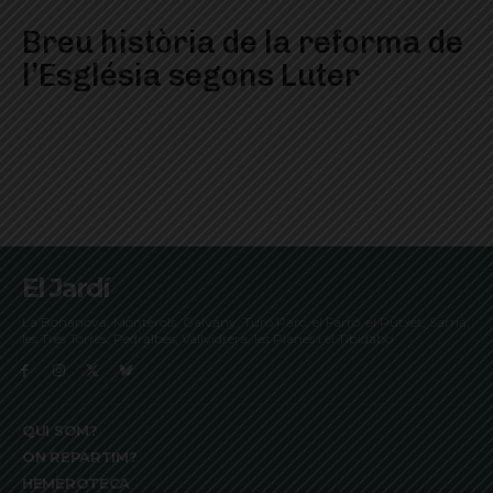
Breu història de la reforma de
l’Església segons Luter
El Jardí
La Bonanova, Monterols, Galvany, Turó Parc, el Farró, el Putxet, Sarrià,
les Tres Torres, Pedralbes, Vallvidrera, les Planes i el Tibidabo
QUI SOM?
ON REPARTIM?
HEMEROTECA