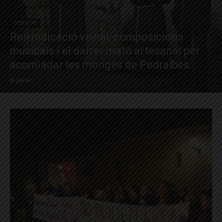
DESTACAT
Reivindicació veïnal, composicions
musicals i el darrer mató artesanal per
acomiadar les monges de Pedralbes
El Jardí