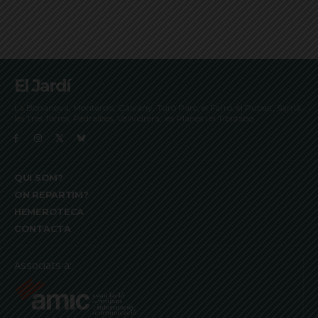
El Jardí
La Bonanova, Monterols, Galvany, Turó Parc, el Farró, el Putxet, Sarrià,
les Tres Torres, Pedralbes, Vallvidrera, les Planes i el Tibidabo
QUI SOM?
ON REPARTIM?
HEMEROTECA
CONTACTA
Associats a: