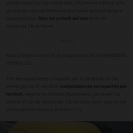
podrien estar just per sobre dels 200 metres d’altura, amb
un avís per neu del Meteocat que indica que pot nevar a
qualsevol cota,
fins i tot a nivell del mar
la nit del
diumenge 26 de febrer.
Publicitat
https://twitter.com/BCN_Ecologia/status/16294286098016
50176?s=20
Tots els equips estan preparats per si cal actuar en cas
d’emergència. El veïnat té
contenidors de sal repartits pel
territori
, segons ha nformat l’Ajuntament, per poder-los
utilitzar el cas de necessitat. Cal recordar, però, que en cas
d’emergència cal trucar al telèfon 112.