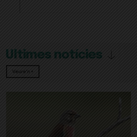
Últimes notícies
Veure'n +