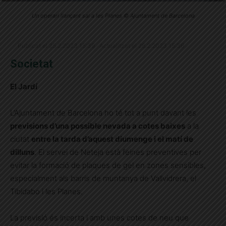
Un operari llançant sal a les Planes © Ajuntament de Barcelona
Publicat el 25.2.2023 15:39 · Actualitzat el 28.2.2023 15:36
Societat
El Jardí
L’Ajuntament de Barcelona ho té tot a punt davant les
previsions d’una possible nevada a cotes baixes
a la
ciutat
entre la tarda d’aquest diumenge i el matí de
dilluns
. El servei de Neteja està feines preventives per
evitar la formació de plaques de gel en zones sensibles,
especialment als barris de muntanya de Vallvidrera, el
Tibidabo i les Planes.
La previsió és incerta i amb unes cotes de neu que