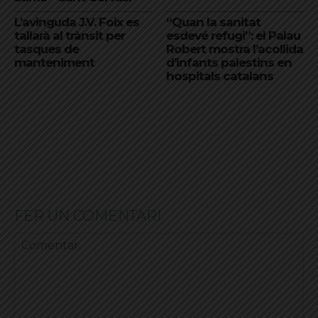
L’avinguda J.V. Foix es
“Quan la sanitat
tallarà al trànsit per
esdevé refugi”: el Palau
tasques de
Robert mostra l’acollida
manteniment
d’infants palestins en
hospitals catalans
FER UN COMENTARI