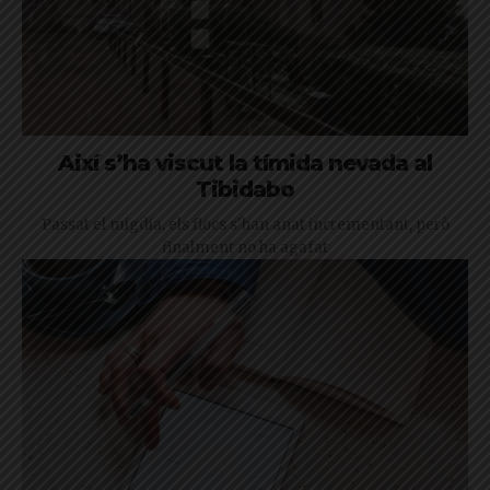
Així s’ha viscut la tímida nevada al
Tibidabo
Passat el migdia, els flocs s'han anat incrementant, però
finalment no ha agafat