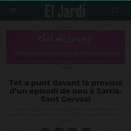
Publicitat
Publicitat
Districte
Societat
Tot a punt davant la previsió
d’un episodi de neu a Sarrià-
Sant Gervasi
El conjunt dels serveis municipals treballen per donar resposta a
qualsevol eventualitat que es pugui presentar en les hores que
venen