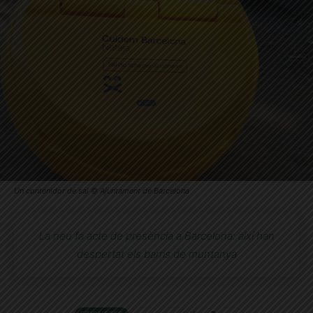
Un contenidor de sal © Ajuntament de Barcelona
La neu fa acte de presència a Barcelona: així han
despertat els barris de muntanya