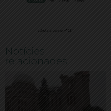
ETIQUETES
neu
previsió
Temps
[adrotate banner="28"]
Notícies
relacionades