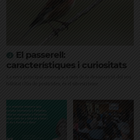
El passerell:
característiques i curiositats
La seva principal amenaça, a més de la desaparició del seu
hàbitat i l'ús de pesticides, és el silvestrisme