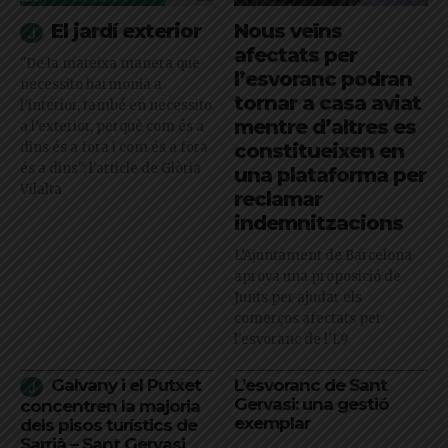
El jardí exterior
Nous veïns
afectats per
"De la mateixa manera que
l’esvoranc podran
necessito harmonia a
tornar a casa aviat
l’interior, també en necessito
mentre d’altres es
a l’exterior, perquè com és a
dins és a fora i com és a fora
constitueixen en
és a dins": l'article de Glòria
una plataforma per
Vilalta
reclamar
indemnitzacions
L’Ajuntament de Barcelona
aprova una proposició de
Junts per ajudar els
comerços afectats per
l'esvoranc de l'L9
Galvany i el Putxet
L’esvoranc de Sant
Gervasi: una gestió
concentren la majoria
exemplar
dels pisos turístics de
Sarrià – Sant Gervasi