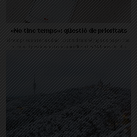
«No tinc temps»: qüestió de prioritats
El temps és un recurs únic. L'actitud també juga un paper clau
en com el gestionem i com aprofitem les 24 hores del dia.