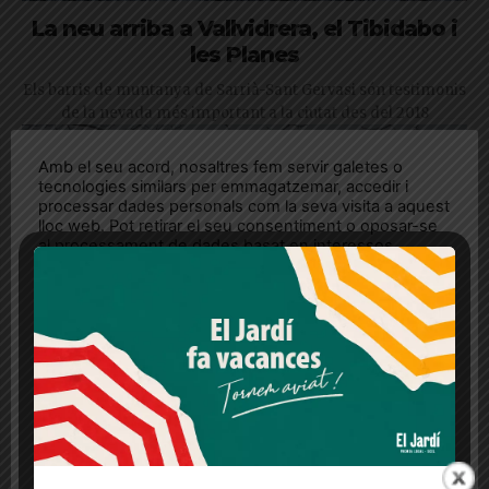
La neu arriba a Vallvidrera, el Tibidabo i
les Planes
Els barris de muntanya de Sarrià-Sant Gervasi són testimonis
de la nevada més important a la ciutat des del 2018
Amb el seu acord, nosaltres fem servir galetes o
tecnologies similars per emmagatzemar, accedir i
processar dades personals com la seva visita a aquest
lloc web. Pot retirar el seu consentiment o oposar-se
al processament de dades basat en interessos
legítims en qualsevol moment fent clic a "Ajustos de
cookies" o a la nostra Política de privacitat en aquest
lloc web. Si cliques "acceptar" dones el teu
consentiment
Més informació
Acceptar
Rebutjar tot
Quan l’usuari crea un compte al Diari el Jardí, dona el
seu consentiment explícit per rebre comunicacions
Contenidors de sal i màquines llevaneu a
informatives relacionades amb el servei. Aquest