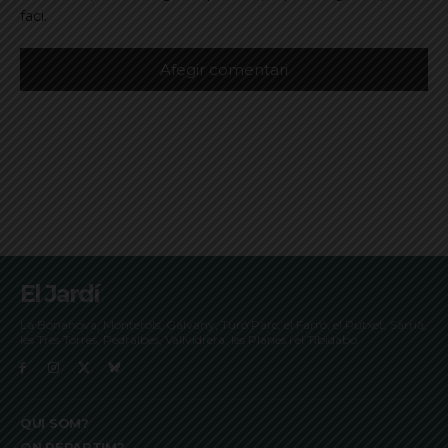
faci.
El Jardí
La Bonanova, Monterols, Galvany, Turó Parc, el Farró, el Putxet, Sarrià,
les Tres Torres, Pedralbes, Vallvidrera, les Planes i el Tibidabo
QUI SOM?
ON REPARTIM?