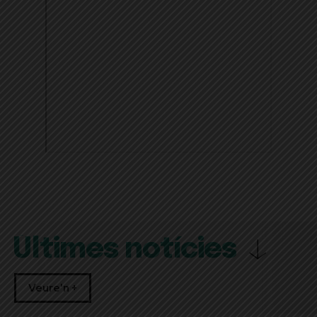
Últimes notícies
Veure'n +