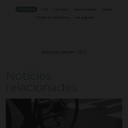
ETIQUETES
C-16
Carril bici
Ramon Lamiel
trànsit
Túnels de Vallvidrera
via augusta
[adrotate banner="28"]
Notícies
relacionades