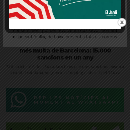
Quan l’usuari crea un compte al Diari el Jardí, dona el
seu consentiment explícit per rebre comunicacions
informatives relacionades amb el servei. Aquest
consentiment pot ser revocat en qualsevol moment
mitjançant l’enllaç de baixa present a tots els correus.
La Via Augusta té el tercer radar que
més multa de Barcelona: 15.000
sancions en un any
El districte té 6 dels 34 radars fixos que més sancions posen a
la capital catalana, segons un rànquing elaborat pel 324.cat
REP LES NOTÍCIES AL
MOMENT AL WHATSAPP!