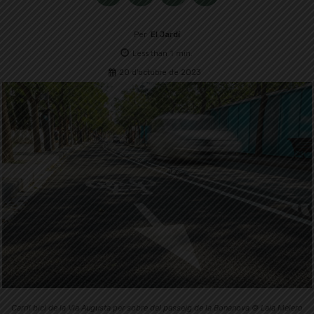
Per
El Jardí
Less than 1
min.
20 d'octubre de 2023
Carril bici de la Via Augusta per sobre del passeig de la Bonanova © Laia Melero