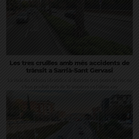
Les tres cruïlles amb més accidents de
trànsit a Sarrià-Sant Gervasi
La Guàrdia Urbana identifica al districte tres punts de risc on
s'han produït més de 10 sinistres en l'últim any