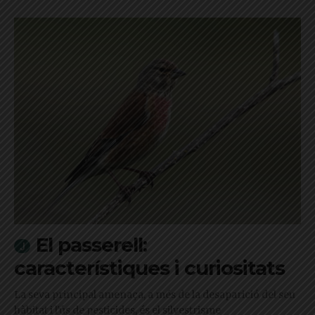
El passerell:
característiques i curiositats
La seva principal amenaça, a més de la desaparició del seu
hàbitat i l'ús de pesticides, és el silvestrisme