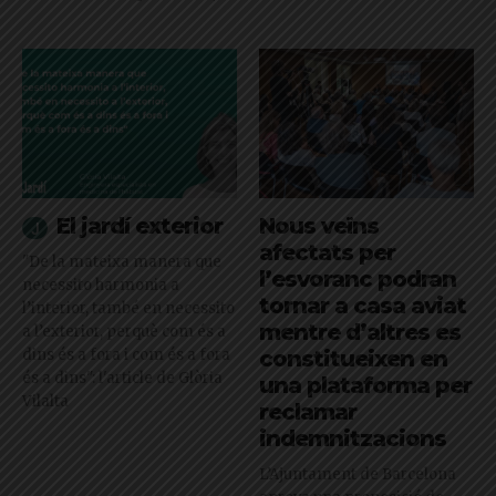
El jardí exterior
Nous veïns
afectats per
"De la mateixa manera que
l’esvoranc podran
necessito harmonia a
tornar a casa aviat
l’interior, també en necessito
mentre d’altres es
a l’exterior, perquè com és a
dins és a fora i com és a fora
constitueixen en
és a dins": l'article de Glòria
una plataforma per
Vilalta
reclamar
indemnitzacions
L’Ajuntament de Barcelona