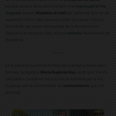
perquè usuaris de la bicicleta facin una
marxa per la Via
Augusta
aquest
dissabte al matí
per defensar que no se
suprimeixi l’últim tram executat entre Ganduxer i Dolors
Monserdà, per sobre del passeig de la Bonanova en
direcció a la ronda de Dalt, tal com
estudia
l’Ajuntament de
Barcelona.
Publicitat
En la primera Audiència Pública del mandat a Sarrià-Sant
Gervasi, la regidora
Maria Eugènia Gay
va dir que «no és
saludable» circular en hora punta en bicicleta per la Via
Augusta, per la concentració de
contaminació
que s’hi
acumula.