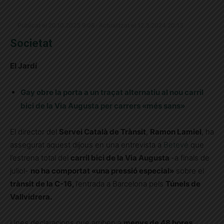
Publicat el 20.10.2023 9:08 · Actualitzat el 12.3.2024 20:13
Societat
El Jardí
Gay obre la porta a un traçat alternatiu al nou carril
bici de la Via Augusta per carrers «més sans»
El director del
Servei Català de Trànsit
,
Ramon Lamiel
, ha
assegurat aquest dijous en una entrevista a
Betevé
que
l’estrena total del
carril bici de la Via Augusta
-a finals de
juliol-
no ha comportat «una pressió especial»
sobre el
trànsit de la C-16,
l’entrada a Barcelona pels
Túnels de
Vallvidrera.
Unes declaracions que arriben a
menys de 48 hores