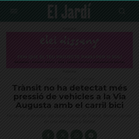
Publicitat
Publicitat
Destacat
Districte
Societat
Trànsit no ha detectat més
pressió de vehicles a la Via
Augusta amb el carril bici
Ho ha dit el director del Servei Català de Trànsit, Ramon Lamiel,
en una entrevista a Betevé