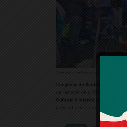
La benedicció dels panets durant les festes de 
L’
església de Santa Maria de Val
de l’estació dels FGC del Baixado
Cultural d’Interès Local
i fa més 
pendent d’una reforma. L’edifici a
ETIQUETES
Festes de Sant Antoni 