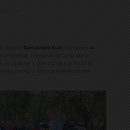
.1.2025 18:19
se celebrar
Sant Antoni Abat
, Vallvidrera
va
onal festivitat a l’Església de Santa Maria.
es va tornar a obrir l’accés a la finca i el
idrera per dur a terme la benedicció dels