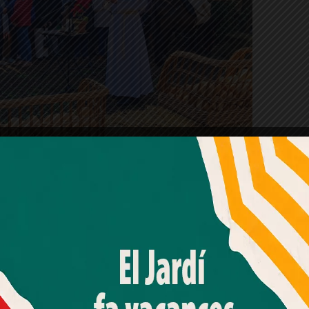
Sant Antoni Abat @ Cedides per Salvador Ferran
Amb el seu acord, nosaltres fem servir galetes o
lvidrera
, envoltada d’una zona boscosa a tocar
tecnologies similars per emmagatzemar, accedir i
r de Vallvidrera, està protegida com a
Bé
processar dades personals com la seva visita a aquest lloc
web. Pot retirar el seu consentiment o oposar-se al
de sis anys que el seu accés està tancat,
processament de dades basat en interessos legítims en
ctual és fruit d’una reconstrucció feta l’any 1540.
qualsevol moment fent clic a "Ajustos de cookies" o a la
nostra Política de privacitat en aquest lloc web. Si cliques
"acceptar" dones el teu consentiment
Abat
Festes del panet
Sant Antoni Abat
vallvidrera