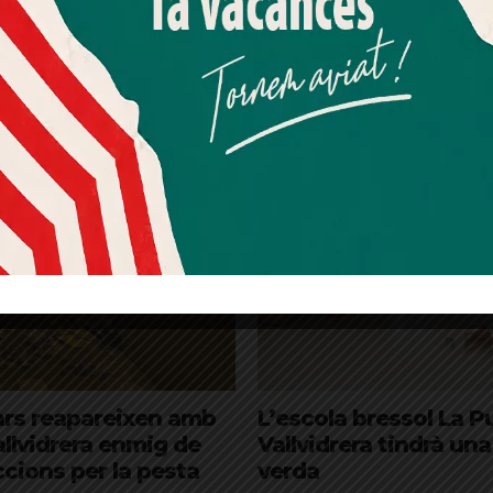
Més informació
Acceptar
Rebutjar tot
Quan l’usuari crea un compte al Diari el Jardí, dona el seu
consentiment explícit per rebre comunicacions
informatives relacionades amb el servei. Aquest
consentiment pot ser revocat en qualsevol moment
mitjançant l’enllaç de baixa present a tots els correus.
ars reapareixen amb
L’escola bressol La P
allvidrera enmig de
Vallvidrera tindrà un
iccions per la pesta
verda