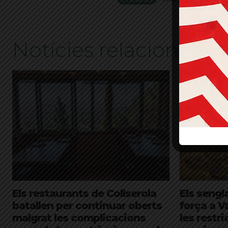
Notícies relacionades
Els restaurants de Collserola
Els sengl
batallen per continuar oberts
força a V
malgrat les complicacions
les restr