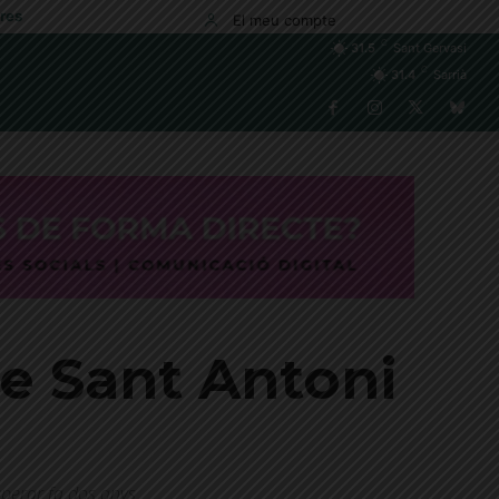
res
El meu compte
C
31.5
Sant Gervasi
C
31.4
Sarrià
de Sant Antoni
uperar fa dos anys