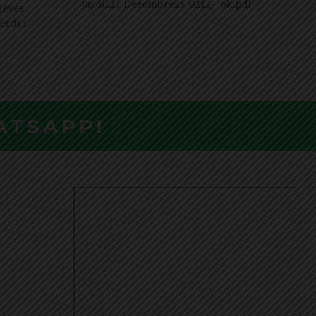
Jardi123_Desembre25_0212-_ok.pdf
seves
erds i
ATSAPP!