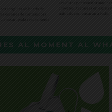
Les obres per transformar les 
cobertes i terrasses en espais v
orcs senglars als barris de
naturals començaran a l'estiu
xa escenes de contenidors
tícia escampada i excrements
CIES AL MOMENT AL WH