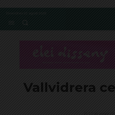
Divendres 07, agost 2026
Vallvidrera c
El 12 de gener l'