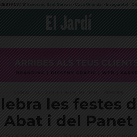
DESTACATS:
Esvoranc Sant Gervasi
·
Casa Orlandai
·
Inseguretat
·
Ob
Societat
Vallvidrera, el Tibidabo i les Planes
Vallvidrera
elebra les festes 
Abat i del Panet
Ésglésia de Santa Maria ha acollit la jornada festiva que es va rec