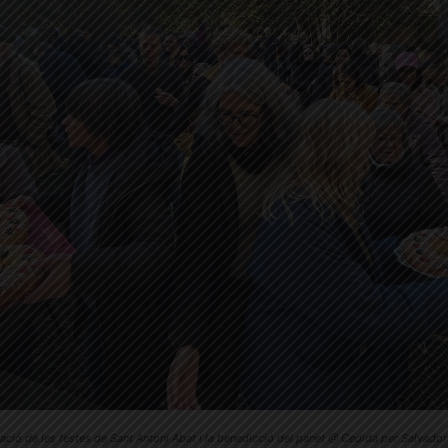
ació de les festes de Sant Antoni Abat i la benedicció del panet @ Cedida per Salvador