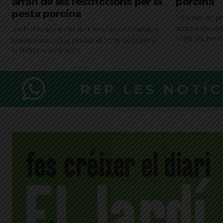
arran de les restriccions per la
porcina
pesta porcina
La visita de p
muntanya dei
Amb el tancament dels boscos i els camins,
regirats, bru
la restauració ha perdut el 50 % de la seva
activitat econòmica
REP LES NOTÍ