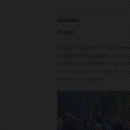
Publicat el 21.1.2025 16:26 · Actualitzat el 24
Societat
El Jardí
Després de gairebé 50 anys sen
recuperar l’any passat
la tradici
Enguany, el diumenge 12 de gener, 
cementiri de Santa Maria de Vallv
animals i dels panets.