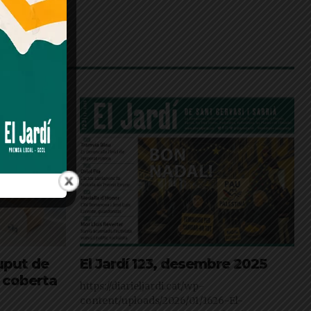
uput de
El Jardí 123, desembre 2025
a coberta
https://diarieljardi.cat/wp-
content/uploads/2026/01/1626-El-