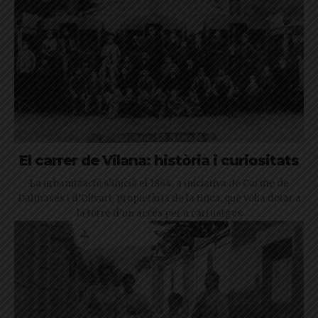
El carrer de Vilana: història i curiositats
La urbanització s’inicià el 1864, a iniciativa de Carme de
Dalmases i d’Olivart, propietària de la finca, que volia dotar a
la torre d’un accés per a carruatges