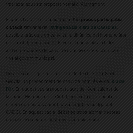
traslladar aquesta proposta veïnal a l’Ajuntament.
El que s’ha fet fins ara es tracta d’un
procés participatiu
ciutadà
similar al de l’
avinguda de Riera de Cassoles
,
possible gràcies a un canvi en la dinàmica del Nomenclàtor
de la ciutat, que permet als veïns la possibilitat de fer
arribar propostes de canvi de nom de carrers, d’un barri
fins al govern municipal.
Un altre carrer que té obert al districte de Sarrià-Sant
Gervasi un procediment de canvi de nom, és el del
Riu de
l’Or.
En aquest cas la proposta surt del Comissionat de
Memòria Històrica de la Ciutat, que volia retornar al carrer
el nom que històricament havia tingut: Passatge del
CADCI. En aquest cas el debat es troba ajornat després
que els veïns no es mostressin entusiasmats.