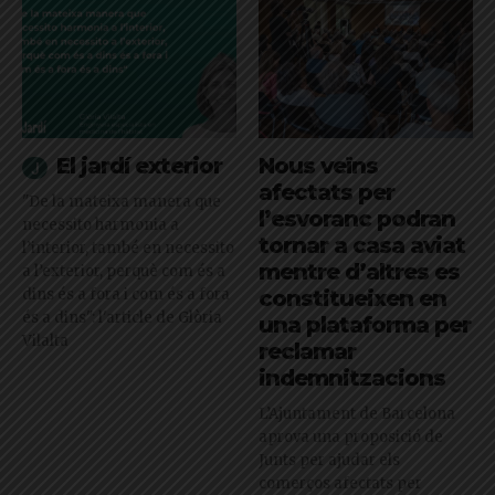
El jardí exterior
Nous veïns
afectats per
"De la mateixa manera que
l’esvoranc podran
necessito harmonia a
tornar a casa aviat
l’interior, també en necessito
mentre d’altres es
a l’exterior, perquè com és a
dins és a fora i com és a fora
constitueixen en
és a dins": l'article de Glòria
una plataforma per
Vilalta
reclamar
indemnitzacions
L’Ajuntament de Barcelona
aprova una proposició de
Junts per ajudar els
comerços afectats per