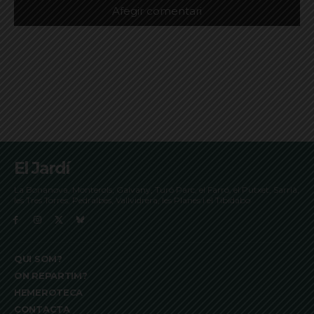
El Jardí
La Bonanova, Monterols, Galvany, Turó Parc, el Farró, el Putxet, Sarrià,
les Tres Torres, Pedralbes, Vallvidrera, les Planes i el Tibidabo
QUI SOM?
ON REPARTIM?
HEMEROTECA
CONTACTA