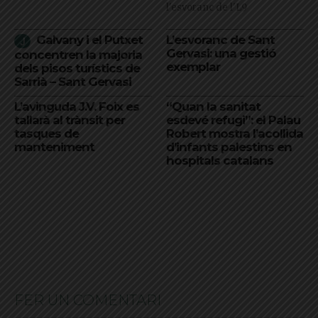
l'esvoranc de l'L9
Galvany i el Putxet
L’esvoranc de Sant
Gervasi: una gestió
concentren la majoria
exemplar
dels pisos turístics de
Sarrià – Sant Gervasi
L’avinguda J.V. Foix es
“Quan la sanitat
tallarà al trànsit per
esdevé refugi”: el Palau
tasques de
Robert mostra l’acollida
manteniment
d’infants palestins en
hospitals catalans
FER UN COMENTARI