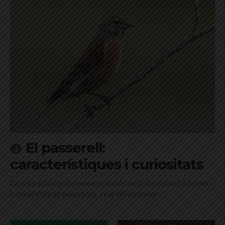
El passerell:
característiques i curiositats
La seva principal amenaça, a més de la desaparició del seu
hàbitat i l'ús de pesticides, és el silvestrisme