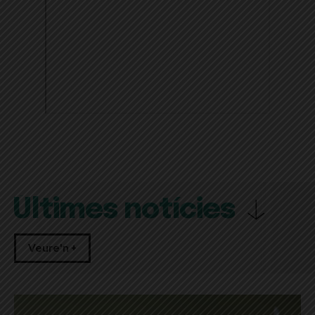
Últimes notícies
Veure'n +