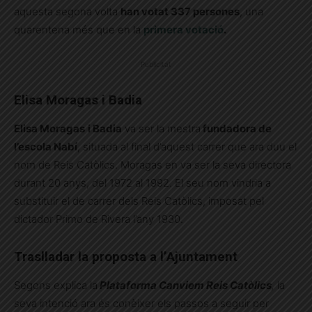
aquesta segona volta
han votat 337 persones
, una
quarentena més que en la
primera votació
.
Publicitat
Elisa Moragas i Badia
Elisa Moragas
i Badia
va ser la mestra
fundadora de
l’escola Nabí
, situada al final d’aquest carrer que ara duu el
nom de Reis Catòlics. Moragas en va ser la seva directora
durant 20 anys, del 1972 al 1992. El seu nom vindria a
substituir el de carrer dels Reis Catòlics, imposat pel
dictador Primo de Rivera l’any 1930.
Traslladar la proposta a l’Ajuntament
Segons explica la
Plataforma Canviem Reis Catòlics
,
la
seva intenció ara és conèixer els passos a seguir per