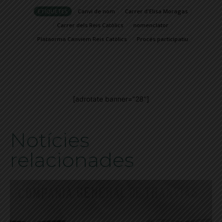
ETIQUETES
Canvi de nom
Carrer d'Elisa Moragas
Carrer dels Reis Catòlics
nomenclator
Plataorma Canviem Reis Catòlics
Procés participatiu
[adrotate banner="28"]
Notícies
relacionades