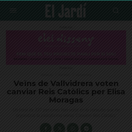
Publicitat
Publicitat
Destacat
Societat
Vallvidrera
Veïns de Vallvidrera voten
canviar Reis Catòlics per Elisa
Moragas
Un total de 337 persones han votat en la consulta que ha
organitzat la plataforma veïnal 'Canviem Reis Catòlics'