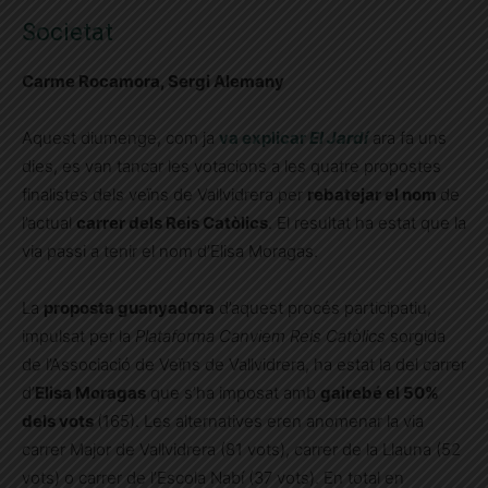
Societat
Carme Rocamora, Sergi Alemany
Aquest diumenge, com ja
va explicar
El Jardí
ara fa uns
dies, es van tancar les votacions a les quatre propostes
finalistes dels veïns de Vallvidrera per
rebatejar el nom
de
l’actual
carrer dels Reis Catòlics
. El resultat ha estat que la
via passi a tenir el nom d’Elisa Moragas.
La
proposta guanyadora
d’aquest procés participatiu,
impulsat per la
Plataforma Canviem Reis Catòlics
sorgida
de l’Associació de Veïns de Vallvidrera, ha estat la del carrer
d’
Elisa Moragas
que s’ha imposat amb
gairebé el 50%
dels vots
(165). Les alternatives eren anomenar la via
carrer Major de Vallvidrera (81 vots), carrer de la Llauna (52
vots) o carrer de l’Escola Nabí (37 vots). En total en