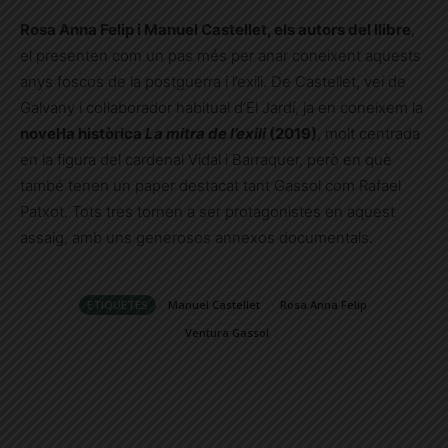
Rosa Anna Felip i Manuel Castellet, els autors del llibre
,
el presenten com un pas més per anar coneixent aquests
anys foscos de la postguerra i l’exili. De Castellet, veí de
Galvany i col·laborador habitual d’El Jardí, ja en coneixem la
novel·la històrica
La mitra de l’exili
(2019)
, molt centrada
en la figura del cardenal Vidal i Barraquer, però en què
també tenen un paper destacat tant Gassol com Rafael
Patxot. Tots tres tornen a ser protagonistes en aquest
assaig, amb uns generosos annexos documentals.
ETIQUETES
Manuel Castellet
Rosa Anna Felip
Ventura Gassol