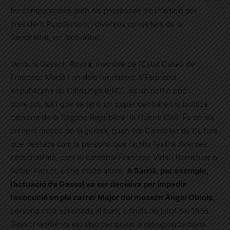
fer comparacions amb els processos d’extradició del
president Puigdemont i diversos consellers de la
Generalitat, en l’actualitat.
Ventura Gassol i Rovira, membre de l’Estat Català de
Francesc Macià i un dels fundadors d’Esquerra
Republicana de Catalunya (ERC), és un polític poc
conegut, tot i que va tenir un paper central en la política
catalana de la Segona República i la Guerra Civil. És en els
primers mesos de la guerra, quan era Conseller de Cultura,
que destaca com la persona que facilita l’exili a diverses
personalitats, com el cardenal Francesc Vidal i Barraquer o
Rafael Patxot, entre molts altres.
A Sarrià, per exemple,
l’actuació de Gassol va ser decisiva per impedir
l’execució en ple carrer Major del mossèn Àngel Obiols
,
persona molt apreciada al barri, a finals de juliol del 1936.
Gassol també va ser clau per posar a salvaguarda bona