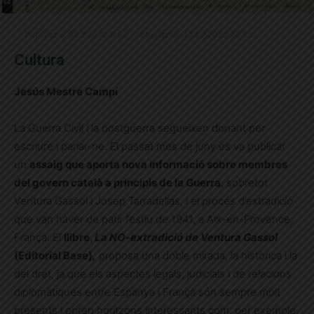
Publicat el 24.7.2020 6:00 · Actualitzat el 24.7.2020 10:55
Cultura
Jesús Mestre Campí
La Guerra Civil i la postguerra segueixen donant per
escriure i parlar-ne. El passat mes de juny es va publicar
un
assaig que aporta nova informació sobre membres
del govern català a principis de la Guerra
, sobretot
Ventura Gassol i Josep Tarradellas, i el procés d’extradició
que van haver de patir l’estiu de 1941, a Aix-en-Provence,
França. El
llibre,
La NO-extradició de Ventura Gassol
(Editorial Base)
,
proposa una doble mirada, la històrica i la
del dret, ja que els aspectes legals, judicials i de relacions
diplomàtiques entre Espanya i França són sempre molt
presents i obren horitzons interessants com, per exemple,