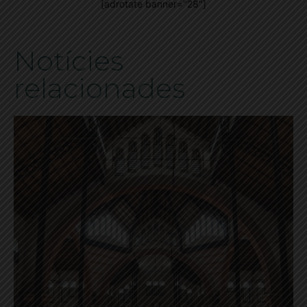
[adrotate banner="28"]
Notícies
relacionades