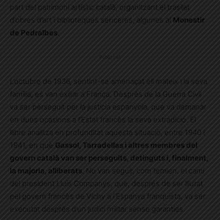
part del patrimoni artístic català, organitzant el trasllat
d’obres d’art i biblioteques senceres, algunes al
Monestir
de Pedralbes
.
Publicitat
L’octubre de 1936, sentint-se amenaçat ell mateix i la seva
família, es van exiliar a França. Després de la Guerra Civil
va ser perseguit per la justícia espanyola, que va demanar
en dues ocasions a l’Estat francès la seva extradició. El
llibre analitza en profunditat aquesta situació, entre 1940 i
1941, en què
Gassol, Tarradellas i altres membres del
govern català van ser perseguits, detinguts i, finalment,
la majoria, alliberats
. No van seguir, com temien, el camí
del president Lluís Companys, que, després de ser lliurat
pel govern francès de Vichy a l’Espanya franquista, va ser
executat després d’un judici militar sense garanties.