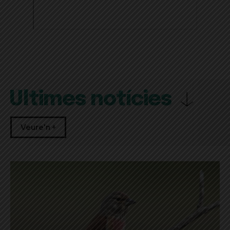
Últimes notícies
Veure'n +