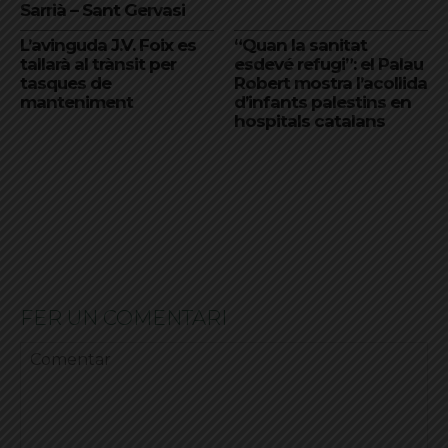
Sarrià – Sant Gervasi
L’avinguda J.V. Foix es
“Quan la sanitat
tallarà al trànsit per
esdevé refugi”: el Palau
tasques de
Robert mostra l’acollida
manteniment
d’infants palestins en
hospitals catalans
FER UN COMENTARI