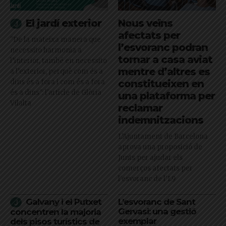
El jardí exterior
Nous veïns
afectats per
"De la mateixa manera que
l’esvoranc podran
necessito harmonia a
tornar a casa aviat
l’interior, també en necessito
mentre d’altres es
a l’exterior, perquè com és a
dins és a fora i com és a fora
constitueixen en
és a dins": l'article de Glòria
una plataforma per
Vilalta
reclamar
indemnitzacions
L’Ajuntament de Barcelona
aprova una proposició de
Junts per ajudar els
comerços afectats per
l'esvoranc de l'L9
Galvany i el Putxet
L’esvoranc de Sant
Gervasi: una gestió
concentren la majoria
exemplar
dels pisos turístics de