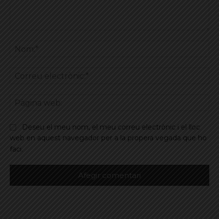
Comentar
No
Co
ele
Pà
we
Deseu el meu nom, el meu correu electrònic i el lloc
web en aquest navegador per a la propera vegada que ho
faci.