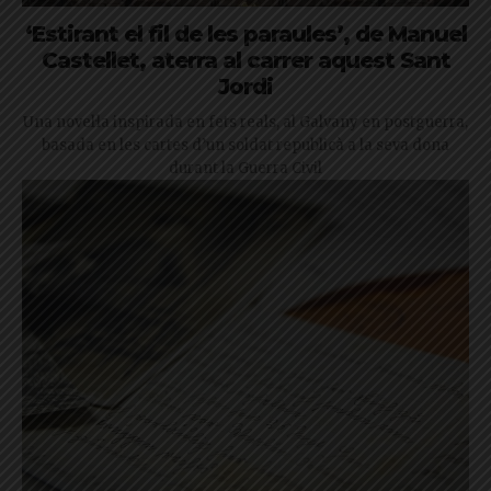
‘Estirant el fil de les paraules’, de Manuel
Castellet, aterra al carrer aquest Sant
Jordi
Una novel·la inspirada en fets reals, al Galvany en postguerra,
basada en les cartes d’un soldat republicà a la seva dona
durant la Guerra Civil