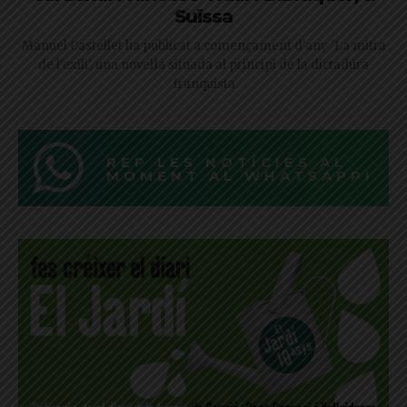
Suïssa
Manuel Castellet ha publicat a començament d'any 'La mitra
de l'exili', una novel·la situada al principi de la dictadura
franquista
REP LES NOTÍCIES AL
MOMENT AL WHATSAPP!