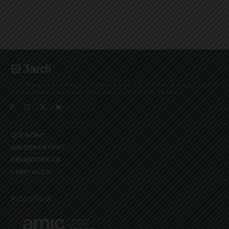
El Jardí
La Bonanova, Monterols, Galvany, Turó Parc, el Farró, el Putxet, Sarrià,
les Tres Torres, Pedralbes, Vallvidrera, les Planes i el Tibidabo
QUI SOM?
ON REPARTIM?
HEMEROTECA
CONTACTA
Associats a: