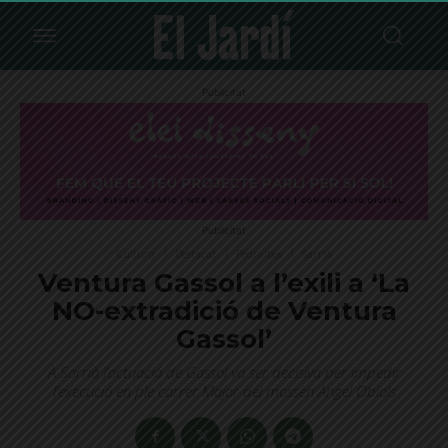
Publicitat
Publicitat
Cultura
Destacat
Pedralbes
Sarrià
Ventura Gassol a l’exili a ‘La
NO-extradició de Ventura
Gassol’
A Sarrià l’actuació de Gassol va ser decisiva per impedir
l’execució en ple carrer Major del mossèn Àngel Obiols