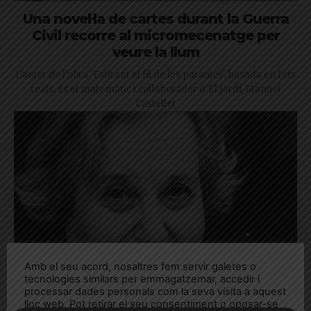
Una novel·la de cartes durant la Guerra
Civil recorre al micromecenatge per
veure la llum
L'autor de l'obra 'Estirant el fil de les paraules', basada en fets
reals, és el matemàtic i col·laborador d'El Jardí, Manuel
Castellet
Amb el seu acord, nosaltres fem servir galetes o
tecnologies similars per emmagatzemar, accedir i
processar dades personals com la seva visita a aquest
lloc web. Pot retirar el seu consentiment o oposar-se