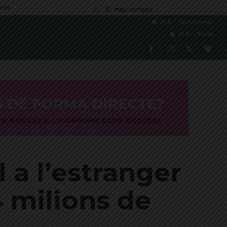
res
El meu compte
C
31.8
Sant Gervasi
C
31.8
Sarrià
l a l’estranger
 milions de