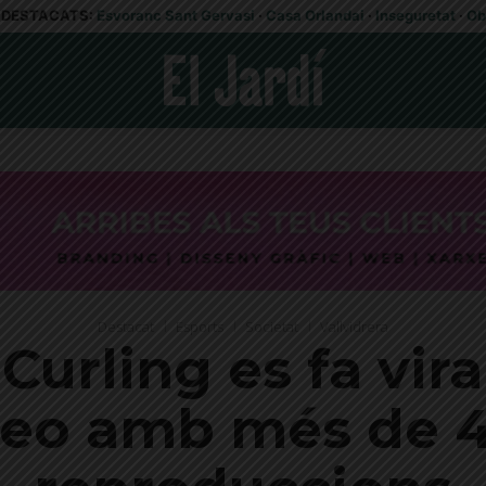
DESTACATS:
Esvoranc Sant Gervasi
·
Casa Orlandai
·
Inseguretat
·
Ob
Destacat
Esports
Societat
Vallvidrera
 Curling es fa vira
eo amb més de 4