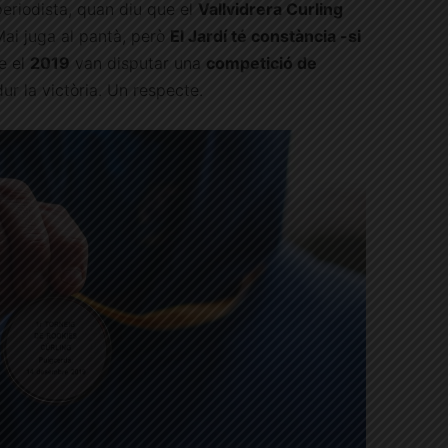
periodista, quan diu que el
Vallvidrera Curling
Mai juga al pantà, però
El Jardí té constància -si
e el
2019
van disputar una
competició de
dur la victòria. Un respecte.