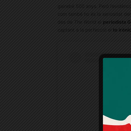
gairebé 500 anys. Però l’evidència
com també ho és la seriositat del
des de
The World
el
periodista 
captant a la perfecció el
to iròni