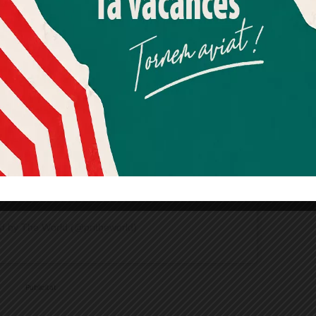
Més informació
Acceptar
Rebutjar tot
this post on Instagram
Quan l’usuari crea un compte al Diari el Jardí, dona el seu
consentiment explícit per rebre comunicacions
informatives relacionades amb el servei. Aquest
consentiment pot ser revocat en qualsevol moment
mitjançant l’enllaç de baixa present a tots els correus.
d by The World (@pritheworld)
Publicitat