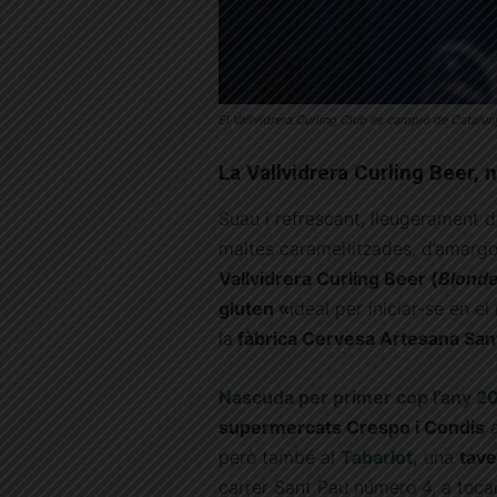
El Vallvidrera Curling Club és campió de Catalun
La Vallvidrera Curling Beer,
Suau i refrescant, lleugerament d
maltes caramel·litzades, d’amargo
Vallvidrera Curling Beer (
Blonde
gluten «
ideal per iniciar-se en e
la
fàbrica Cervesa Artesana Sant
Nascuda per primer cop l’any 2
supermercats Crespo i Condis
a
però també al
Tabarlot,
una
tave
carrer Sant Pau número 4, a tocar