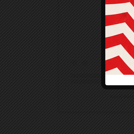
View 
A post share