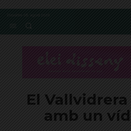
Dissabte 08, agost 2026
El Vallvidrera
amb un víd