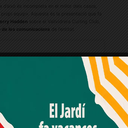
 d’això és incompleta en el millor dels casos,
 propi equip». Aquesta és la presentació que fa
Gerry Hadden
sobre el Vallvidrera Curling Club,
c de les comunicacions
de l’entitat.
Amb el seu acord, nosaltres fem servir galetes o
tecnologies similars per emmagatzemar, accedir i
processar dades personals com la seva visita a aquest lloc
web. Pot retirar el seu consentiment o oposar-se al
processament de dades basat en interessos legítims en
qualsevol moment fent clic a "Ajustos de cookies" o a la
nostra Política de privacitat en aquest lloc web. Si cliques
"acceptar" dones el teu consentiment