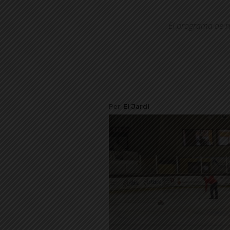
El programa de r
Per
El Jardí