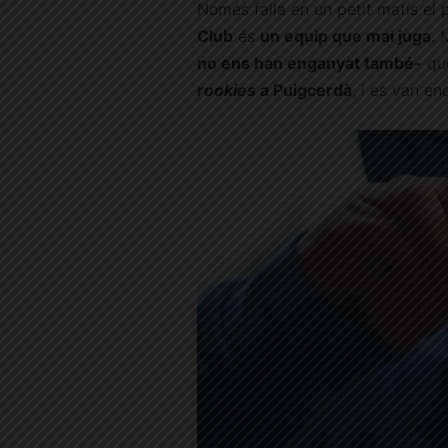
Només falla en un petit matís el 
Club
és
un equip que mai juga
. 
no ens han enganyat també-
qu
rookies
a Puigcerdà
, i es van en