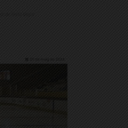
al de Festa Major
29 de maig de 2024