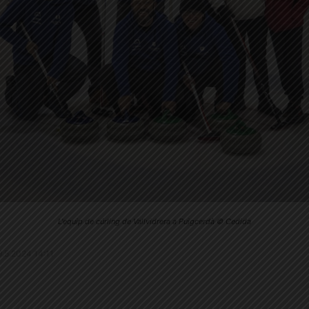
L'equip de cúrling de Vallvidrera a Puigcerdà © Cedida
29.5.2024 14:11