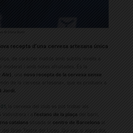
ya © Elena Bulet
 nova recepta d’una cervesa artesana única
olça, de caràcter maltós amb subtils nivells a
r moderat i amb notes afruitades. És la
 Ale
)
, una
nova recepta de la cervesa sense
l món de la cervesa artesana», que es produeix a
 Jordi.
021,
la cervesa del club es pot trobar als
 Vallvidrera i a
l’estanc de la plaça
del barri,
rna catalana
situada al
centre de Barcelona
al
 del Gran Teatre del Liceu. Qui sap si algun dia,