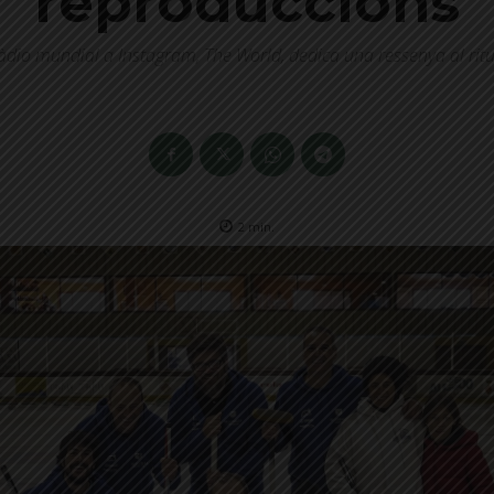
reproduccions
àdio mundial a Instagram, The World, dedica una ressenya al ritu
2
min.