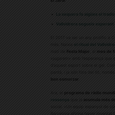
El Jardí
La sequera fa aigües el tradici
Vallvidrera segueix esperant q
El 2017 va ser un any prolífic a 
més. Naixia
el ritual del Vallvidr
matí de
Festa Major
, al
mes de f
«jugarem» amb l’esperança que est
d’aquest esport sobre el gel. Com
pantà, i ja són fora del llit, nomé
bon esmorzar
.
Ara, el
programa de ràdio mundi
ressenya
que ja
acumula més de 
social. «Un equip espanyol de cú
Barcelona afirma haver inventat 