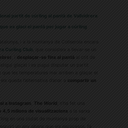
onal partit de cúrling al pantà de Vallvidrera
ue es glaci el pantà per jugar a cúrling
Catalunya, i a la muntanya de Collserola encara
era Curling Club
, que consisteix a llevar-se un
ebrer
, i
desplaçar-se fins al pantà
al crit de
igui glaçat i es pugui disputar un partit
 que les temperatures mai arriben a glaçar el
s els queda l’alternativa d’anar a
compartir un
al a Instagram
,
The World
, n’ha fet una
4,5 milions de visualitzacions
a la xarxa
rling en una ciutat de muntanya prop de
l’esport un any abans que els escocesos, fa