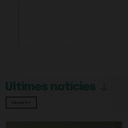
Últimes notícies
Veure'n +