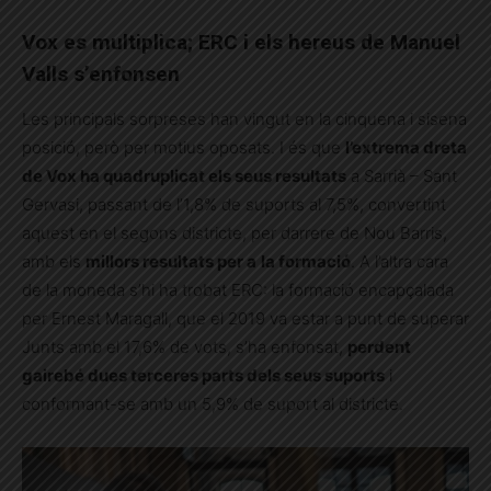
Vox es multiplica; ERC i els hereus de Manuel
Valls s’enfonsen
Les principals sorpreses han vingut en la cinquena i sisena
posició, però per motius oposats. I és que
l’extrema dreta
de Vox ha quadruplicat els seus resultats
a Sarrià – Sant
Gervasi, passant de l’1,8% de suports al 7,5%, convertint
aquest en el segons districte, per darrere de Nou Barris,
amb els
millors resultats per a
la formació
. A l’altra cara
de la moneda s’hi ha trobat ERC: la formació encapçalada
per Ernest Maragall, que el 2019 va estar a punt de superar
Junts amb el 17,6% de vots, s’ha enfonsat,
perdent
gairebé dues terceres parts dels seus suports
i
conformant-se amb un 5,9% de suport al districte.