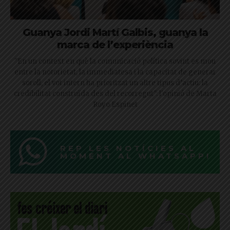
Guanya Jordi Martí Galbis, guanya la
marca de l’experiència
"En un context en què la comunicació política sovint es mou
entre la notorietat, la immediatesa i la capacitat de generar
soroll, el vot intern ha prioritzat un altre tipus d’actiu: la
credibilitat construïda des del recorregut": l'opinió de Marta
Royo Espinet
REP LES NOTÍCIES AL
MOMENT AL WHATSAPP!