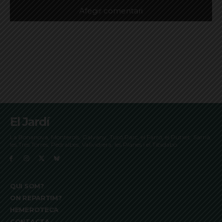
El Jardí
La Bonanova, Monterols, Galvany, Turó Parc, el Farró, el Putxet, Sarrià,
les Tres Torres, Pedralbes, Vallvidrera, les Planes i el Tibidabo
QUI SOM?
ON REPARTIM?
HEMEROTECA
CONTACTA