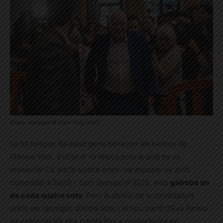
Ernest Maragall © Marc Puig (ERC)
La nit tampoc ha estat gens bona per als hereus de
Manuel Valls. BxCanvi -la marca sota la qual es va
presentar Cs ara fa quatre anys- va imposar-se amb
comoditat a Sarrià – Sant Gervasi el 2019, amb
gairebé un
de cada quatre vots
. Però la divisió de la candidatura
entre els taronges d’Anna Grau i el nou partit d’Eva Parera
ha enfonsat els dos partits fins a convertir-los en