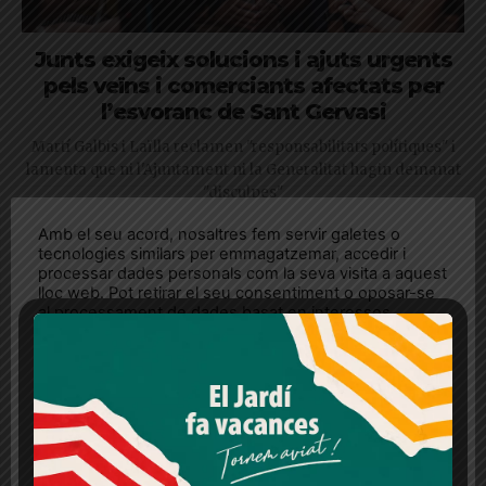
Junts exigeix solucions i ajuts urgents
pels veïns i comerciants afectats per
l’esvoranc de Sant Gervasi
Martí Galbis i Laïlla reclamen "responsabilitats polítiques" i
lamenta que ni l'Ajuntament ni la Generalitat hagin demanat
"disculpes"
Amb el seu acord, nosaltres fem servir galetes o
tecnologies similars per emmagatzemar, accedir i
processar dades personals com la seva visita a aquest
lloc web. Pot retirar el seu consentiment o oposar-se
al processament de dades basat en interessos
legítims en qualsevol moment fent clic a "Ajustos de
cookies" o a la nostra Política de privacitat en aquest
lloc web. Si cliques "acceptar" dones el teu
consentiment
Més informació
Acceptar
Rebutjar tot