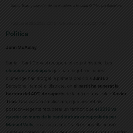
Xavier Trias, guanyador de les eleccions a la ciutat © Trias per Barcelona
Publicat el 28.5.2023 23:15 · Actualitzat el 5.6.2023 17:55
Política
John McAulay
Sarrià – Sant Gervasi recupera el votant històric. Les
eleccions municipals
que han tingut lloc aquest
diumenge han atorgat la primera posició a
Junts
a
Barcelona i també al districte, on
el partit ha superat la
barrera del 40% de suports
de la mà de l’exalcalde
Xavier
Trias
. Una victòria amplíssima, i que permet als
postconvergents recuperar un territori que
el 2019 va
quedar en mans de la candidatura encapçalada per
Manuel Valls
, en aliança amb Cs. Si en aquella ocasió
Junts va obtenir un 17,8% dels suports totals, ara s’ha inflat