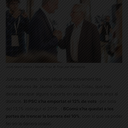
Jordi Martí Galbis i Xavier Trias © Trias per Barcelona
Just per darrere, s’han situat respectivament les
candidatures de Jaume Collboni i Ada Colau, que han
deixat escapar alguns suports en aquests quatre anys al
districte.
El PSC s’ha emportat el 12% de vots
-per sota
del 13,1% obtingut el 2019-, i
BComú s’ha quedat a les
portes de trencar la barrera del 10%
, com sí que va poder
fer en la darrera ocasió.