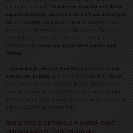
pràcticament irrisoris.
Valents s’ha emportat un 3,8% de
suports al districte, per davant del 0,8% que ha obtingut
Cs
, uns resultats que a escala barcelonina tampoc han
permès obtenir representació a l’Ajuntament. També s’ha
quedat fora del consistori la CUP, que s’ha hagut de
conformar amb
menys del 2% de vots a Sarrià – Sant
Gervasi
.
La
participació a Sarrià – Sant Gervasi
ha estat la
més
alta de tota la ciutat
, amb un 70,1% del veïnat mobilitzat,
dos punts i mig inferior respecte al 2019 (72,5%). D’un
cens de 105.436 veïns, 73.987 han anat a votar i 31.449
s’han abstingut d’anar a les urnes. S’han emès 566 vots en
blanc i 438 s’han considerat nuls.
RESULTATS ELECTORALS A SARRIÀ-SANT
GERVASI AMB EL 100% ESCRUTAT