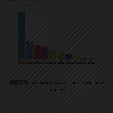
ETIQUETES
Eleccions municipals 2023
Junts
Partit Popular
xavier trias