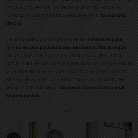
fins al 40,2% de vots, un percentatge similar al que la
formació s’havia emportat durant anys en el
feu històric
de CiU
.
La jornada electoral també ha premiat el
Partit Popular
,
que
ha escalat posicions des del sisè lloc fins al segon
.
Els de Daniel Sirera s’han emportat un 15% dels vots a
Sarrià – Sant Gervasi, uns resultats que han permès oblidar
la desfeta del 2019, en què la formació va obtenir només
un 6,4% de suports. D’aquesta manera, i com Junts, els
populars han aconseguit
recuperar la seva tradicional
segona posició
.
Publicitat