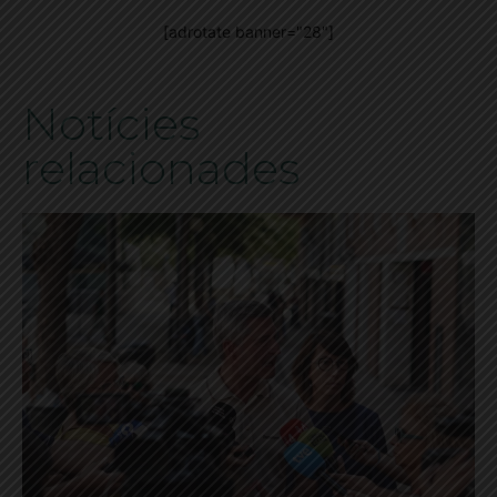
[adrotate banner="28"]
Notícies
relacionades