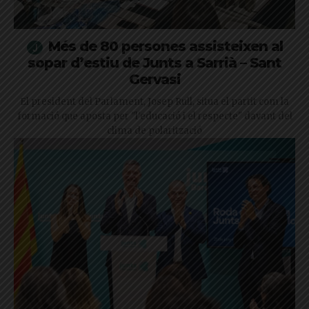
Més de 80 persones assisteixen al
sopar d’estiu de Junts a Sarrià – Sant
Gervasi
El president del Parlament, Josep Rull, situa el partit com la
formació que aposta per "l'educació i el respecte" davant del
clima de polarització