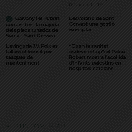
l'esvoranc de l'L9
Galvany i el Putxet
L’esvoranc de Sant
Gervasi: una gestió
concentren la majoria
exemplar
dels pisos turístics de
Sarrià – Sant Gervasi
L’avinguda J.V. Foix es
“Quan la sanitat
tallarà al trànsit per
esdevé refugi”: el Palau
tasques de
Robert mostra l’acollida
manteniment
d’infants palestins en
hospitals catalans
FER UN COMENTARI