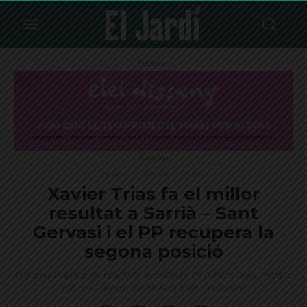
Publicitat
Publicitat
Destacat
Districte
Política
Xavier Trias fa el millor
resultat a Sarrià – Sant
Gervasi i el PP recupera la
segona posició
Vox quadruplica els resultats al districte en quatre anys, mentre
ERC i els hereus de Manuel Valls s'enfonsen