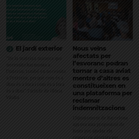
El jardí exterior
Nous veïns
afectats per
"De la mateixa manera que
l’esvoranc podran
necessito harmonia a
tornar a casa aviat
l’interior, també en necessito
mentre d’altres es
a l’exterior, perquè com és a
dins és a fora i com és a fora
constitueixen en
és a dins": l'article de Glòria
una plataforma per
Vilalta
reclamar
indemnitzacions
L’Ajuntament de Barcelona
aprova una proposició de
Junts per ajudar els
comerços afectats per