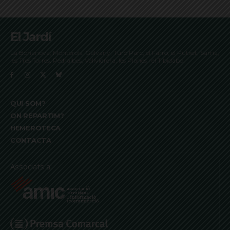
El Jardí
La Bonanova, Monterols, Galvany, Turó Parc, el Farró, el Putxet, Sarrià,
les Tres Torres, Pedralbes, Vallvidrera, les Planes i el Tibidabo
QUI SOM?
ON REPARTIM?
HEMEROTECA
CONTACTA
Associats a: