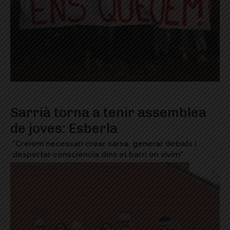
Sarrià torna a tenir assemblea
de joves: Esberla
"Creiem necessari crear xarxa, generar debats i
despertar consciència dins el barri on vivim"