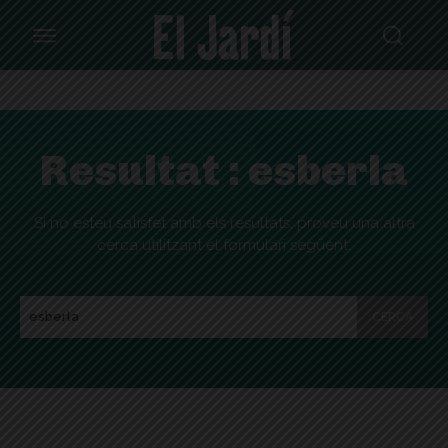
Resultat :
esberla
Si no esteu satisfet amb els resultats, proveu una altra
cerca utilitzant el formulari següent:
CERCA