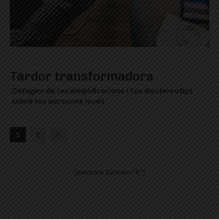
Tardor transformadora
Defugim de les simplificacions i l’ús d’estereotips
sobre les persones joves.
1
2
[adrotate banner="8"]