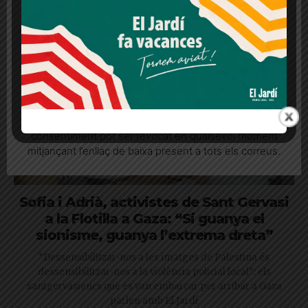
lloc web. Si cliques "acceptar" dones el teu
consentiment
Més informació
Acceptar
Rebutjar tot
Quan l’usuari crea un compte al Diari el Jardí, dona el
seu consentiment explícit per rebre comunicacions
informatives relacionades amb el servei. Aquest
consentiment pot ser revocat en qualsevol moment
mitjançant l’enllaç de baixa present a tots els correus.
Sofia i Adrià, activistes de Sant Gervasi
a la Flotilla a Gaza: “Si guanya el
sionisme, guanya l’extrema dreta”
“Dessensibilitzar-nos a les imatges de Palestina és
dessensibilitzar-nos a la violència policial local”: els
santgervasiencs que es van embarcar per arribar a Gaza
parlen amb El Jardí