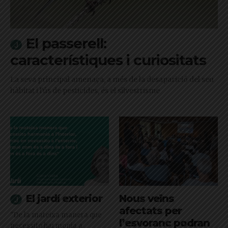
El passerell:
característiques i curiositats
La seva principal amenaça, a més de la desaparició del seu
hàbitat i l'ús de pesticides, és el silvestrisme
El jardí exterior
Nous veïns
afectats per
"De la mateixa manera que
l’esvoranc podran
necessito harmonia a