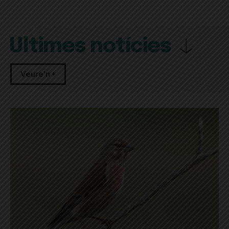
Últimes notícies
Veure'n +