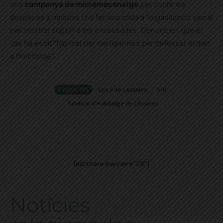
una
campanya de micromecenatge
per cobrir les
despeses jurídiques i ha fet una crida a l’organització veïnal
per mostrar suport a les encausades. Denuncien que el
cas ha estat “fabricat per castigar-nos per defensar el dret
a l’habitatge”.
ETIQUETES
Les 9 de Cassoles
SHC
Sindicat d'Habitatge de Cassoles
[adrotate banner="28"]
Notícies