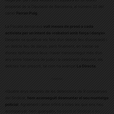
propietat de la Diputació de Barcelona, al número 22 del
carrer
Ferran Puig
.
La Fiscalia demanava
vuit mesos de presó a cada
activista per un intent de «robatori amb força i danys»
.
Després va qualificar els fets d’un delicte lleu d’usurpació i
un delicte lleu de danys, però finalment, en tractar-se
d’unes tipificacions lleus i haver transcorregut més d’un
any entre l’obertura de judici i la celebració d’aquest, els
delictes han prescrit, tal com ha avançat
La Directa
.
Publicitat
«Quatre anys després de les detencions de 9 companyes
del Sindicat,
hem aconseguit desmuntar el seu muntatge
policial
. Agraïment i amor infinit a totes les que ens heu
acompanyat: hem guanyat!»,
ha escrit el Sindicat a les