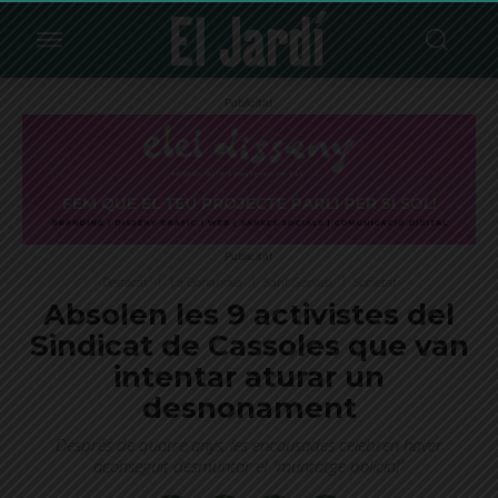
Publicitat
Publicitat
Destacat
La Bonanova
Sant Gervasi
Societat
Absolen les 9 activistes del
Sindicat de Cassoles que van
intentar aturar un
desnonament
Després de quatre anys, les encausades celebren haver
aconseguit desmuntar el "muntatge policial"