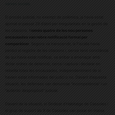
xarxes socials
.
El procés judicial, no exempt de polèmica, ja havia estat
ajornat el passat 29 d’abril per irregularitats en la gestió de
les citacions. N
omés quatre de les nou persones
encausades van rebre notificació formal per
comparèixer
. Segons va transcendir, la Fiscalia havia
perdut el registre de les citacions i, sense tenir constància
de qui havia estat notificat, va arribar a amenaçar amb
dictar ordres de detenció, cerca i captura i declarar en
rebel·lia totes les encausades, independentment de si
havien estat informades del judici o no. Davant d’aquesta
situació, les defenses van denunciar “incompetència” i un
“autèntic despropòsit” judicial.
Davant de la situació, el Sindicat d’Habitatge de Cassoles i
el grup de suport als 9 de Cassoles van posar en marxa