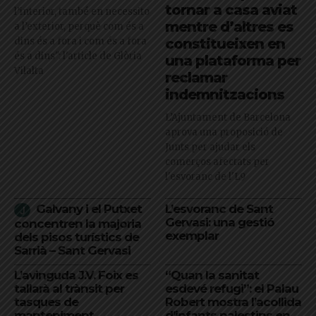
tornar a casa aviat
l’interior, també en necessito
mentre d’altres es
a l’exterior, perquè com és a
dins és a fora i com és a fora
constitueixen en
és a dins": l'article de Glòria
una plataforma per
Vilalta
reclamar
indemnitzacions
L’Ajuntament de Barcelona
aprova una proposició de
Junts per ajudar els
comerços afectats per
l'esvoranc de l'L9
Galvany i el Putxet
L’esvoranc de Sant
Gervasi: una gestió
concentren la majoria
exemplar
dels pisos turístics de
Sarrià – Sant Gervasi
L’avinguda J.V. Foix es
“Quan la sanitat
tallarà al trànsit per
esdevé refugi”: el Palau
tasques de
Robert mostra l’acollida
manteniment
d’infants palestins en