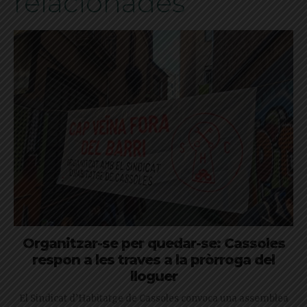
relacionades
Organitzar-se per quedar-se: Cassoles
respon a les traves a la pròrroga del
lloguer
El Sindicat d’Habitatge de Cassoles convoca una assemblea