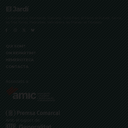
El Jardí
La Bonanova, Monterols, Galvany, Turó Parc, el Farró, el Putxet, Sarrià,
les Tres Torres, Pedralbes, Vallvidrera, les Planes i el Tibidabo
QUI SOM?
ON REPARTIM?
HEMEROTECA
CONTACTA
Associats a:
Amb el suport de: