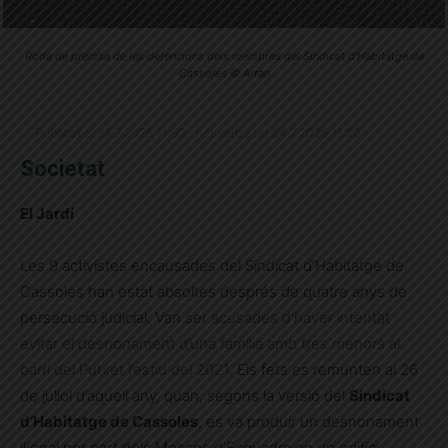
Roda de premsa de les detencions dels membres del Sindicat d'Habitatge de
Cassoles © Arran
Publicat el 24.7.2025 11:50 · Actualitzat el 24.7.2025 11:50
Societat
El Jardí
Les 9 activistes encausades del Sindicat d’Habitatge de
Cassoles han estat absoltes després de quatre anys de
persecució judicial. Van ser
acusades d’haver intentat
evitar el desnonament d’una família amb tres menors al
barri del Putxet l’estiu del 2021
. Els fets es remunten al 26
de juliol d’aquell any, quan, segons la versió del
Sindicat
d’Habitatge de Cassoles
, es va produir un desnonament
il·legal per part dels Mossos d’Esquadra en un edifici