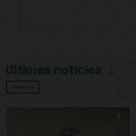
Últimes notícies
Veure'n +