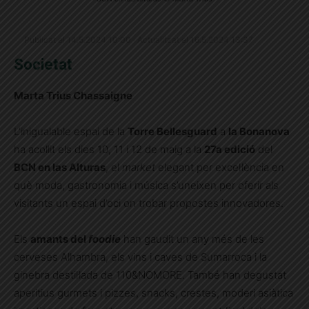
Publicat el 14.5.2024 10:00 · Actualitzat el 16.5.2024 13:37
Societat
Marta Trius Chassaigne
L’inigualable espai de la
Torre Bellesguard
a
la Bonanova
ha acollit els dies 10, 11 i 12 de maig a la
27a edició
del
BCN en las Alturas
, el
market
elegant per excel·lència en
què moda, gastronomia i música s’uneixen per oferir als
visitants un espai d’oci on trobar propostes innovadores.
Els
amants del
foodie
han gaudit un any més de les
cerveses Alhambra, els vins i caves de Sumarroca i la
ginebra destil·lada de 110&NOMORE. També han degustat
aperitius gurmets i pizzes, snacks, crestes, moderi asiàtica