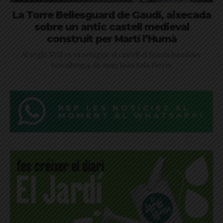
La Torre Bellesguard de Gaudí, aixecada
sobre un antic castell medieval
construït per Martí l’Humà
Al segle XVII es va refugiar al castell el famós bandoler
Serrallonga, de nom Joan Sala Ferrer
REP LES NOTÍCIES AL
MOMENT AL WHATSAPP!