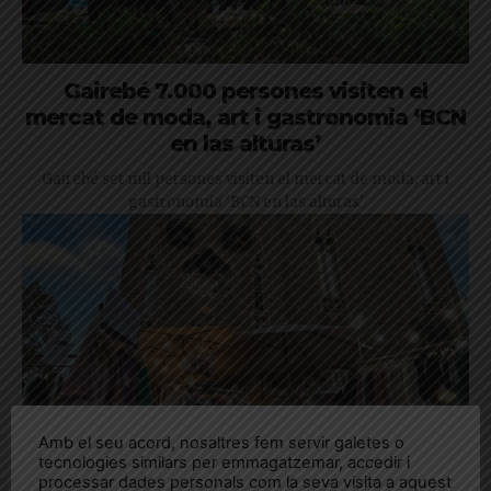
Gairebé 7.000 persones visiten el
mercat de moda, art i gastronomia ‘BCN
en las alturas’
Gairebé set mil persones visiten el mercat de moda, art i
gastronomia 'BCN en las alturas'
Amb el seu acord, nosaltres fem servir galetes o
tecnologies similars per emmagatzemar, accedir i
processar dades personals com la seva visita a aquest