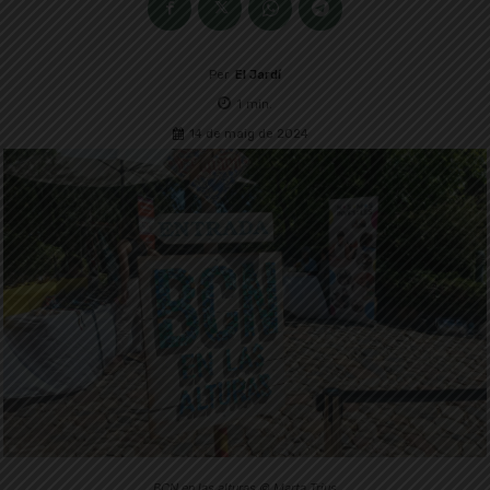
Per
El Jardí
1
min.
14 de maig de 2024
BCN en las alturas © Marta Trius