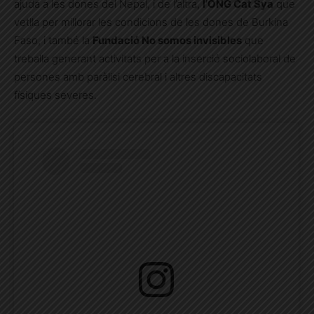
ajuda a les dones del Nepal,
i
de l’altra,
l’ONG Cat Sya
que
vetlla per millorar les condicions de les dones de Burkina
Faso, i també la
Fundació No somos invisibles
que
treballa generant activitats per a la inserció sociolaboral de
persones amb paràlisi cerebral i altres discapacitats
físiques severes.