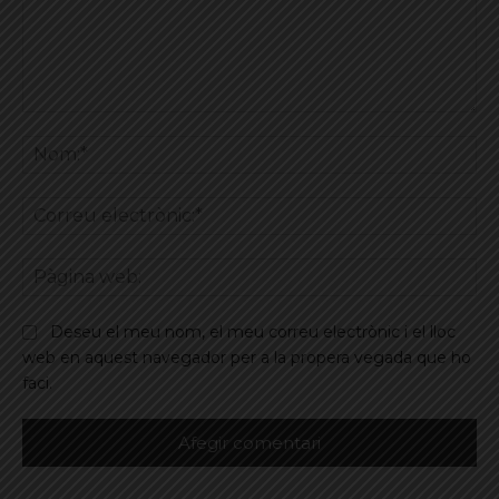
Comentar
No
Co
ele
Pà
we
Deseu el meu nom, el meu correu electrònic i el lloc
web en aquest navegador per a la propera vegada que ho
faci.