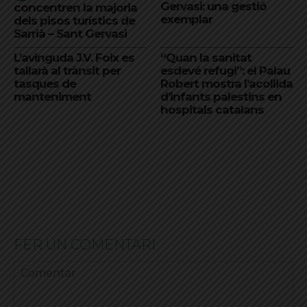
Gervasi: una gestió
concentren la majoria
exemplar
dels pisos turístics de
Sarrià – Sant Gervasi
L’avinguda J.V. Foix es
“Quan la sanitat
tallarà al trànsit per
esdevé refugi”: el Palau
tasques de
Robert mostra l’acollida
manteniment
d’infants palestins en
hospitals catalans
FER UN COMENTARI