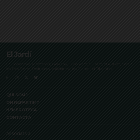
El Jardí
La Bonanova, Monterols, Galvany, Turó Parc, el Farró, el Putxet, Sarrià,
les Tres Torres, Pedralbes, Vallvidrera, les Planes i el Tibidabo
QUI SOM?
ON REPARTIM?
HEMEROTECA
CONTACTA
Associats a: