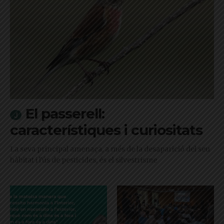
El passerell:
característiques i curiositats
La seva principal amenaça, a més de la desaparició del seu
hàbitat i l'ús de pesticides, és el silvestrisme