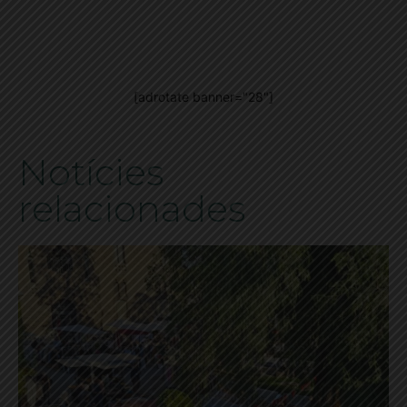
[adrotate banner="28"]
Notícies
relacionades