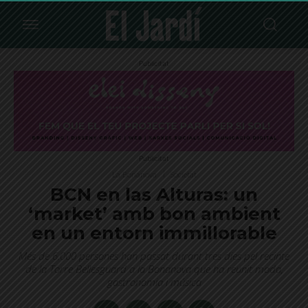
Publicitat
Publicitat
La Bonanova
Societat
BCN en las Alturas: un
‘market’ amb bon ambient
en un entorn immillorable
Més de 6.000 persones han passat durant tres dies pel recinte
de la Torre Bellesguard a la Bonanova que ha reunit moda,
gastronomia i música