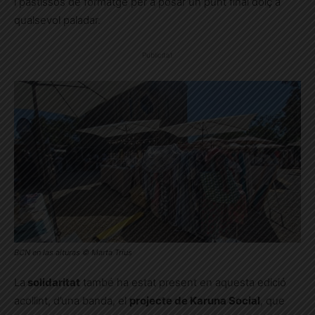
i pastissos de formatge per a posar un punt final dolç a
qualsevol paladar.
Publicitat
BCN en las alturas © Marta Trius
La
solidaritat
també ha estat present en aquesta edició
acollint,
d’una banda, el
projecte de Karuna Social
, que