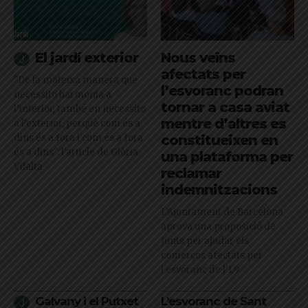
El jardí exterior
Nous veïns
afectats per
"De la mateixa manera que
l’esvoranc podran
necessito harmonia a
tornar a casa aviat
l’interior, també en necessito
mentre d’altres es
a l’exterior, perquè com és a
dins és a fora i com és a fora
constitueixen en
és a dins": l'article de Glòria
una plataforma per
Vilalta
reclamar
indemnitzacions
L’Ajuntament de Barcelona
aprova una proposició de
Junts per ajudar els
comerços afectats per
l'esvoranc de l'L9
Galvany i el Putxet
L’esvoranc de Sant