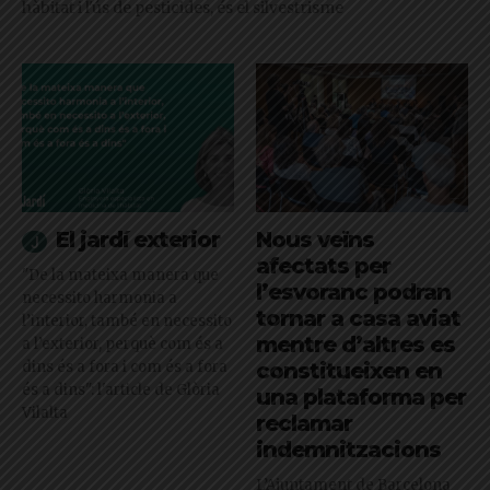
hàbitat i l'ús de pesticides, és el silvestrisme
El jardí exterior
Nous veïns
afectats per
"De la mateixa manera que
l’esvoranc podran
necessito harmonia a
tornar a casa aviat
l’interior, també en necessito
mentre d’altres es
a l’exterior, perquè com és a
dins és a fora i com és a fora
constitueixen en
és a dins": l'article de Glòria
una plataforma per
Vilalta
reclamar
indemnitzacions
L’Ajuntament de Barcelona