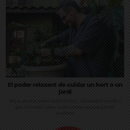
El poder relaxant de cuidar un hort o un
jardí
Regar, plantar, treure males herbes… són tasques senzilles
que, fetes amb calma, acaben tenint un punt gairebé
meditatiu