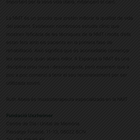
important per la seva vida diària, mitjançant el cant.
La NMT és un procés que pretén millorar la qualitat de vida
del pacient. Existeixen nombrosos estudis clínic que
mostren l’eficàcia de les tècniques de la NMT i molts d’ells
estan fets amb els pacients en la primera fase de
rehabilitació. Això significa que és aconsellable començar
les sessions quan abans millor. A Espanya la NMT és una
disciplina prou nova i desconeguda, però esperem que a
poc a poc comenci a tenir el seu reconeixement per ser
utilitzada sovint.
Ruth Abela és musicoterapeuta especializada en la NMT
Fundació Uszheimer
Centre de Dia i Unitat de Memòria
Passatge Forasté, 11-13, 08022 BCN
Tel.: 93 418 65 65