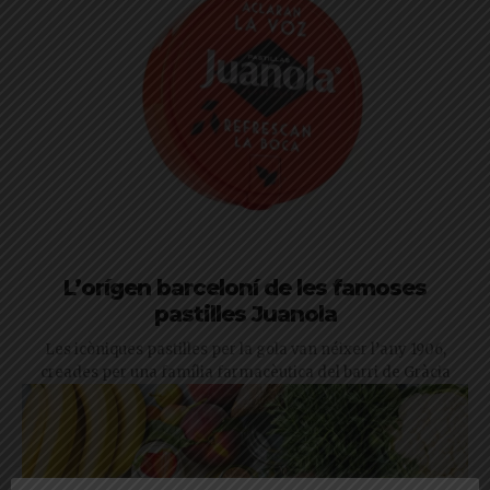
L’orígen barceloní de les famoses
pastilles Juanola
Les icòniques pastilles per la gola van néixer l’any 1906,
creades per una família farmacèutica del barri de Gràcia