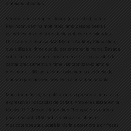
mateixos objectius.
Veurem dos exemples: Josep (nom fictici), pateix
Parkinson, camina molt ràpid, amb passos petits i
asimètrics. Això el fa inestable amb risc de caigudes.
Utilitzarem la Tècnica RAS (Rytmic Auditory Stimulation),
que utilitza el ritme auditiu per entrenar la marxa. Basada
sobre la troballa que el nostre cervell té la capacitat de
captar precisament un ritme i sincronitzar-lo amb el
moviment. Utilitzant el ritme baixaríem la cadència de
manera que camines més lent i alhora més estable.
Maria (nom fictici) ha patit un ictus i presenta una afàsia
expressiva (incapacitat de parlar). Amb ella utilitzaríem la
tècnica MIT (Melodic Intonation Therapy) on s’aprèn a
parlar cantant. Utilitzant la melodia i el ritme, el
musicoterapeuta ajudarà la Maria a aprendre a dir frases