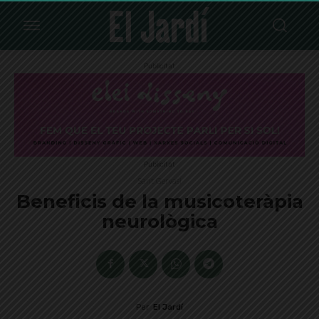
Publicitat
Publicitat
Sant Gervasi
Beneficis de la musicoteràpia
neurològica
Per
El Jardí