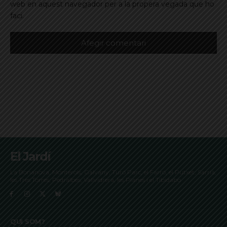
web en aquest navegador per a la propera vegada que ho
faci.
El Jardí
La Bonanova, Monterols, Galvany, Turó Parc, el Farró, el Putxet, Sarrià,
les Tres Torres, Pedralbes, Vallvidrera, les Planes i el Tibidabo
QUI SOM?