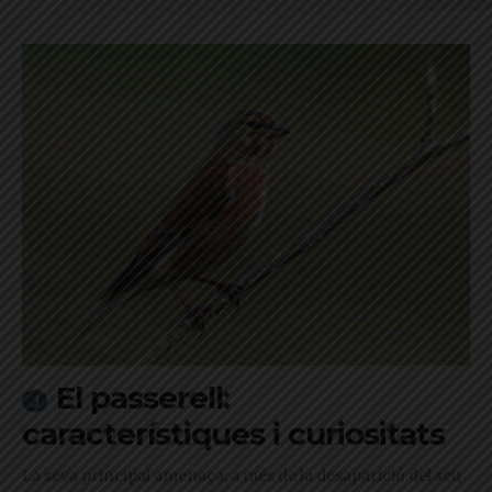
El passerell:
característiques i curiositats
La seva principal amenaça, a més de la desaparició del seu