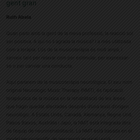
gent gran
Ruth Abela
Quan parlo amb la gent de la meva professió, la reacció sol
ser positiva. A qui no li agrada la música? I a més utilitzada
com a teràpia. L’ús de la musicoteràpia és molt ampli, i
serveix tant per relaxar com per estimular, per expressar-
se o per canviar una conducta.
Aquí parlarem de la musicoteràpia neurològica. El seu nom
original Neurologic Music Therapy (NMT), és l’aplicació
terapèutica de la música en la rehabilitació de les àrees
que hagin quedat afectades després d’una lesió d’origen
neurològic. A Estats Units, Canadà, Alemanya, Regne Unit,
Països Baixos, Austràlia i Japó, la NMT està integrada dins
de l’equip de neurorehabilitació. La NMT està basada en el
model neurocientífic de percepció musical i està