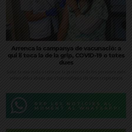
Arrenca la campanya de vacunació: a
qui li toca la de la grip, COVID-19 o totes
dues
Salut fa una crida a reforçar la protecció de les persones més
vulnerables abans que s’intensifiquin els virus respiratoris
REP LES NOTÍCIES AL
MOMENT AL WHATSAPP!