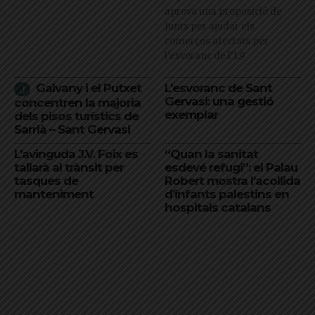
aprova una proposició de
Junts per ajudar els
comerços afectats per
l'esvoranc de l'L9
Galvany i el Putxet
L’esvoranc de Sant
Gervasi: una gestió
concentren la majoria
exemplar
dels pisos turístics de
Sarrià – Sant Gervasi
L’avinguda J.V. Foix es
“Quan la sanitat
tallarà al trànsit per
esdevé refugi”: el Palau
tasques de
Robert mostra l’acollida
manteniment
d’infants palestins en
hospitals catalans