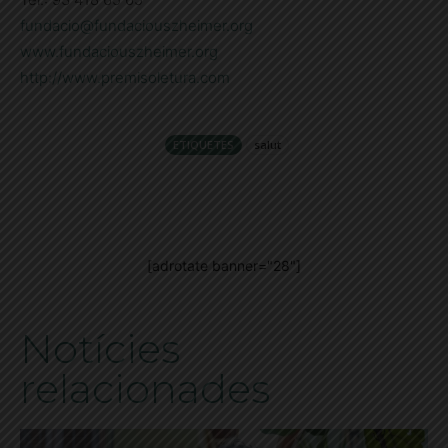
fundacio@fundaciouszheimer.org
www.fundaciouszheimer.org
http://www.premisoletura.com
ETIQUETES
salut
[adrotate banner="28"]
Notícies
relacionades