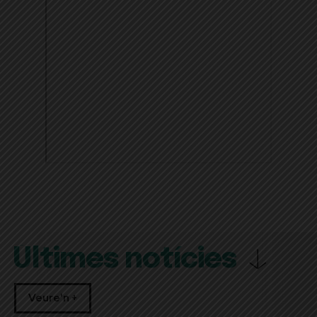
Últimes notícies
Veure'n +