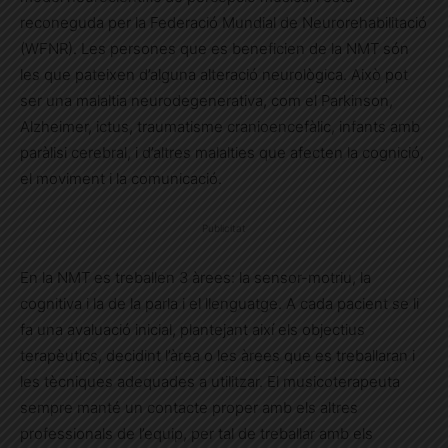
reconeguda per la Federació Mundial de Neurorehabilitació
(WFNR). Les persones que es beneficien de la NMT són
les que pateixen d’alguna alteració neurològica. Això pot
ser una malaltia neurodegenerativa, com el Parkinson,
Alzheimer, ictus, traumatisme cranioencefàlic, infants amb
paràlisi cerebral, i d’altres malalties que afecten la cognició,
el moviment i la comunicació.
Publicitat
En la NMT es treballen 3 àrees: la sensor-motriu, la
cognitiva i la de la parla i el llenguatge. A cada pacient se li
fa una avaluació inicial, plantejant així els objectius
terapèutics, decidint l’àrea o les àrees que es treballaran i
les tècniques adequades a utilitzar. El musicoterapeuta
sempre manté un contacte proper amb els altres
professionals de l’equip, per tal de treballar amb els