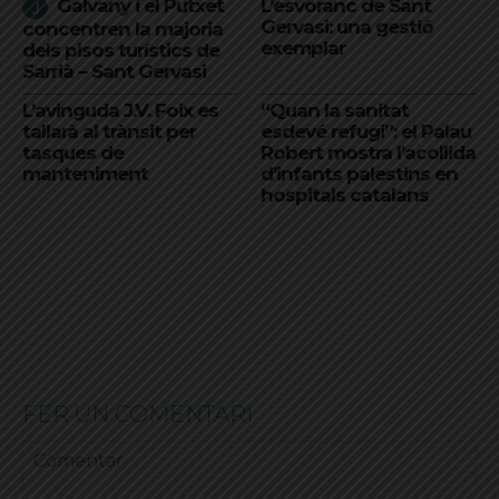
Galvany i el Putxet
L’esvoranc de Sant
Gervasi: una gestió
concentren la majoria
exemplar
dels pisos turístics de
Sarrià – Sant Gervasi
L’avinguda J.V. Foix es
“Quan la sanitat
tallarà al trànsit per
esdevé refugi”: el Palau
tasques de
Robert mostra l’acollida
manteniment
d’infants palestins en
hospitals catalans
FER UN COMENTARI