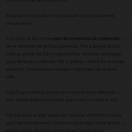
història social del franquisme.
Segurament per això ha costat tant trobar la manera
d’explicar-lo.
Tot i això, el lloc forma
part de la història de Collserola
i
de la memòria de moltes persones. Per a alguns antics
interns, parlar de Can Puig significa recordar una etapa
dura de la seva infància. Per a d’altres, també és recordar
amistats, convivència o una part important de la seva
vida.
Can Puig continua despertant records molt diferents. I
això també explica el silenci que sovint envolta el lloc.
Perquè avui, si algú passa per la zona, difícilment sabrà
què representa aquell conjunt mig amagat entre arbres. I
potser ningú demana convertir la Ciudad de los