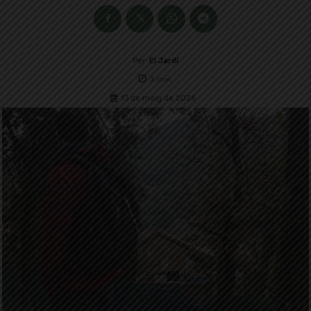
Per
El Jardí
3
min.
13 de maig de 2026