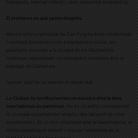
franquista, internat infantil i, avui, comunitat terapèutica.
El problema és què passa després.
Mentre la finca principal de Can Puig ha estat rehabilitada
i continua funcionant com a equipament social, els
pavellons vinculats a la Ciudad de los Muchachos
continuen abandonats i pràcticament invisibles dins el
paisatge de Collserola.
I potser aquí és on apareix el debat real.
La Ciudad de los Muchachos no encaixa dins la idea
més habitual de patrimoni
. No és un edifici monumental
ni un espai especialment atractiu des del punt de vista
arquitectònic. És un lloc relacionat amb la beneficència, la
institucionalització infantil i una part incòmoda de la