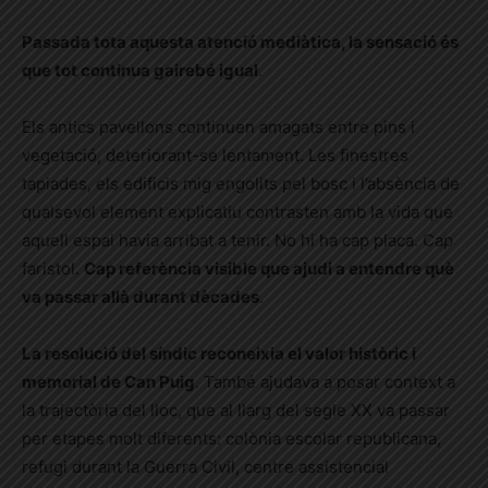
Passada tota aquesta atenció mediàtica, la sensació és
que tot continua gairebé igual
.
Els antics pavellons continuen amagats entre pins i
vegetació, deteriorant-se lentament. Les finestres
tapiades, els edificis mig engolits pel bosc i l’absència de
qualsevol element explicatiu contrasten amb la vida que
aquell espai havia arribat a tenir. No hi ha cap placa. Cap
faristol.
Cap referència visible que ajudi a entendre què
va passar allà durant dècades
.
La resolució del síndic reconeixia el valor històric i
memorial de Can Puig
. També ajudava a posar context a
la trajectòria del lloc, que al llarg del segle XX va passar
per etapes molt diferents: colònia escolar republicana,
refugi durant la Guerra Civil, centre assistencial