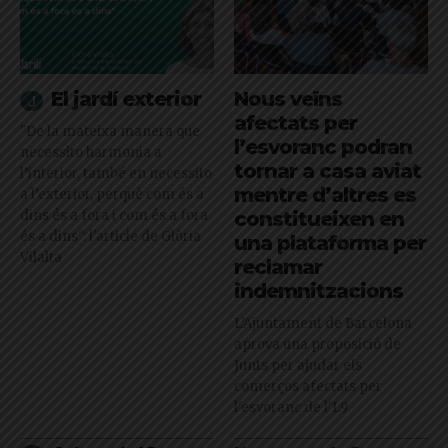
El jardí exterior
Nous veïns
afectats per
"De la mateixa manera que
l’esvoranc podran
necessito harmonia a
tornar a casa aviat
l’interior, també en necessito
mentre d’altres es
a l’exterior, perquè com és a
dins és a fora i com és a fora
constitueixen en
és a dins": l'article de Glòria
una plataforma per
Vilalta
reclamar
indemnitzacions
L’Ajuntament de Barcelona
aprova una proposició de
Junts per ajudar els
comerços afectats per
l'esvoranc de l'L9