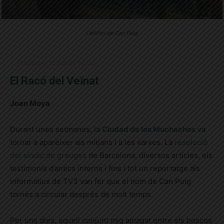
L'edifici de Can Puig
Publicat el 13.5.2026 10:00
El Racó del Veïnat
Joan Moya
Durant unes setmanes, la
Ciudad de los Muchachos
va
tornar a aparèixer als mitjans i a les xarxes. La
resolució
del síndic de greuges
de Barcelona, diversos articles, els
testimonis d’antics interns i fins i tot un reportatge als
informatius de TV3 van fer que el nom de Can Puig
tornés a circular després de molt temps.
Per uns dies, aquell conjunt mig amagat entre els boscos