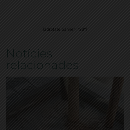
[adrotate banner="28"]
Notícies
relacionades