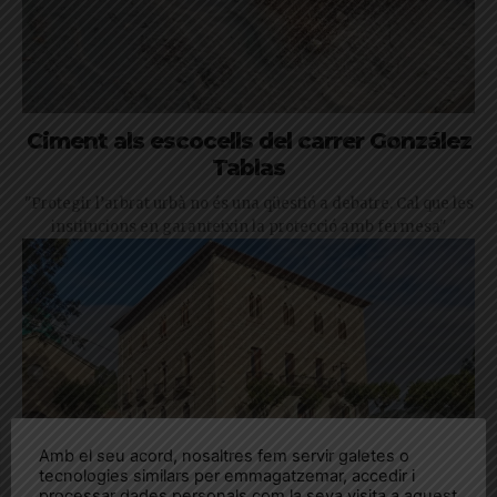
Ciment als escocells del carrer González
Tablas
"Protegir l’arbrat urbà no és una qüestió a debatre. Cal que les
institucions en garanteixin la protecció amb fermesa"
Amb el seu acord, nosaltres fem servir galetes o
tecnologies similars per emmagatzemar, accedir i
processar dades personals com la seva visita a aquest