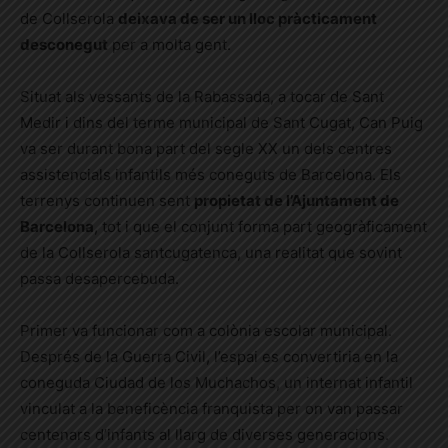
de Collserola
deixava de ser un lloc pràcticament
desconegut
per a molta gent.
Situat als vessants de la Rabassada, a tocar de Sant
Medir i dins del terme municipal de Sant Cugat, Can Puig
va ser durant bona part del segle XX un dels centres
assistencials infantils més coneguts de Barcelona. Els
terrenys continuen sent
propietat de l’Ajuntament de
Barcelona
, tot i que el conjunt forma part geogràficament
de la Collserola santcugatenca, una realitat que sovint
passa desapercebuda.
Primer va funcionar com a colònia escolar municipal.
Després de la Guerra Civil, l’espai es convertiria en la
coneguda Ciudad de los Muchachos, un internat infantil
vinculat a la beneficència franquista per on van passar
centenars d’infants al llarg de diverses generacions.