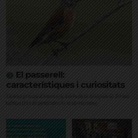
El passerell:
característiques i curiositats
La seva principal amenaça, a més de la desaparició del seu
hàbitat i l'ús de pesticides, és el silvestrisme