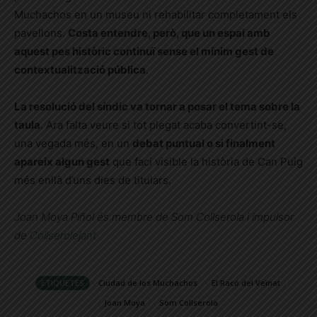
Muchachos en un museu ni rehabilitar completament els
pavellons.
Costa entendre, però, que un espai amb
aquest pes històric continuï sense el mínim gest de
contextualització pública
.
La resolució del síndic va tornar a posar el tema sobre la
taula
. Ara falta veure si tot plegat acaba convertint-se,
una vegada més, en un
debat puntual o si finalment
apareix algun gest
que faci visible la història de Can Puig
més enllà d’uns dies de titulars.
Joan Moya Piñol és membre de Som Collserola i impulsor
de
Collserolejant
ETIQUETES
Ciudad de los Muchachos
El Racó del Veïnat
Joan Moya
Som Collserola