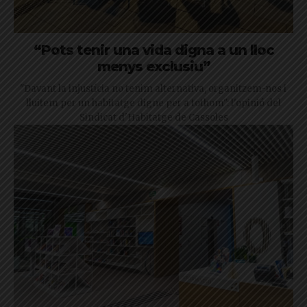
“Pots tenir una vida digna a un lloc
menys exclusiu”
"Davant la injustícia no tenim alternativa, organitzem-nos i
lluitem per un habitatge digne per a tothom": l'opinió del
Sindicat d'Habitatge de Cassoles