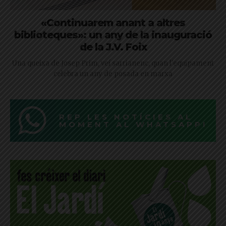
«Continuarem anant a altres
biblioteques»: un any de la inauguració
de la J.V. Foix
Una queixa de Josep Prim, veí sarrianenc, quan l'equipament
celebra un any de posada en marxa
REP LES NOTÍCIES AL
MOMENT AL WHATSAPP!