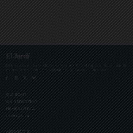
El Jardí
La Bonanova, Monterols, Galvany, Turó Parc, el Farró, el Putxet, Sarrià,
les Tres Torres, Pedralbes, Vallvidrera, les Planes i el Tibidabo
QUI SOM?
ON REPARTIM?
HEMEROTECA
CONTACTA
Associats a: