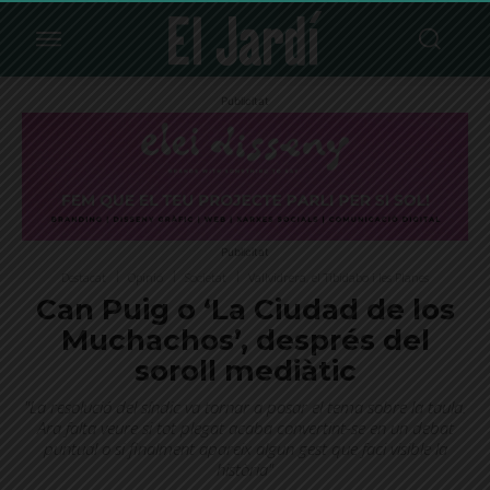
Publicitat
Publicitat
Destacat
Opinió
Societat
Vallvidrera, el Tibidabo i les Planes
Can Puig o ‘La Ciudad de los
Muchachos’, després del
soroll mediàtic
"La resolució del síndic va tornar a posar el tema sobre la taula.
Ara falta veure si tot plegat acaba convertint-se en un debat
puntual o si finalment apareix algun gest que faci visible la
història"