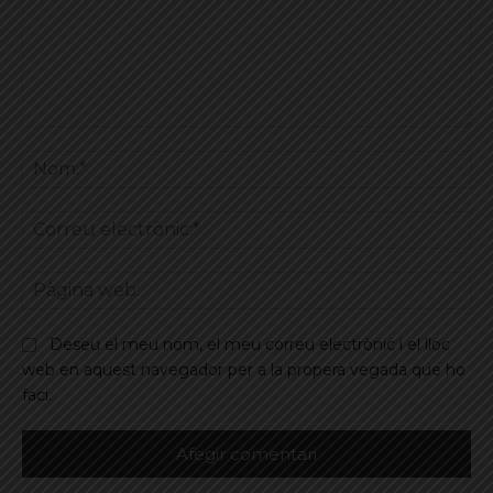
Comentar
No
Co
ele
Pà
we
Deseu el meu nom, el meu correu electrònic i el lloc
web en aquest navegador per a la propera vegada que ho
faci.