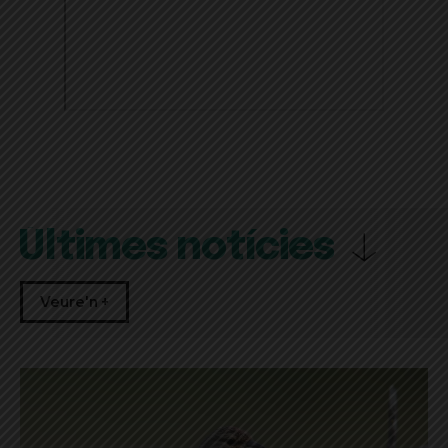
Últimes notícies
Veure'n +