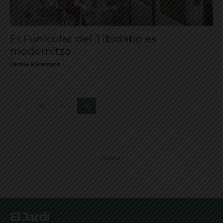
El Funicular del Tibidabo es
modernitza
Carme Rocamora
46
47
48
Publicitat
El Jardí