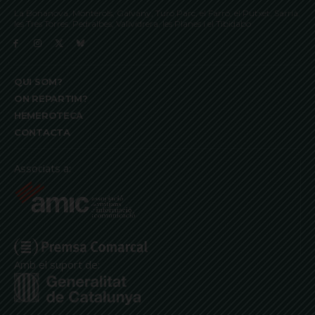
La Bonanova, Monterols, Galvany, Turó Parc, el Farró, el Putxet, Sarrià,
les Tres Torres, Pedralbes, Vallvidrera, les Planes i el Tibidabo
QUI SOM?
ON REPARTIM?
HEMEROTECA
CONTACTA
Associats a:
Amb el suport de: