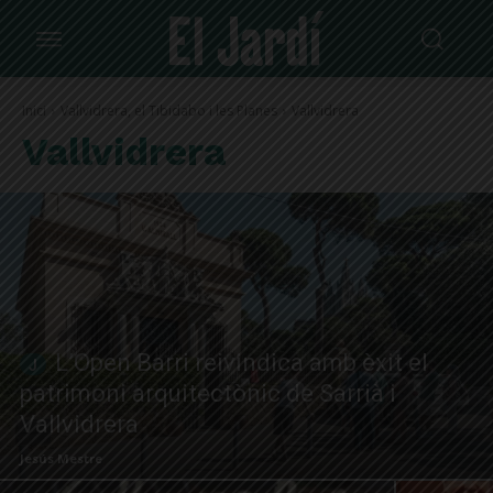
Inici
Vallvidrera, el Tibidabo i les Planes
Vallvidrera
Vallvidrera
L’Open Barri reivindica amb èxit el
patrimoni arquitectònic de Sarrià i
Vallvidrera
Jesús Mestre