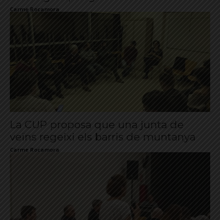
Carme Rocamora
La CUP proposa que una junta de
veïns regeixi els barris de muntanya
Carme Rocamora