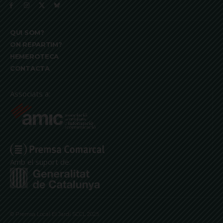
QUI SOM?
ON REPARTIM?
HEMEROTECA
CONTACTA
Associats a:
Amb el suport de:
© Premsa Local El Jardí SCCL 2025