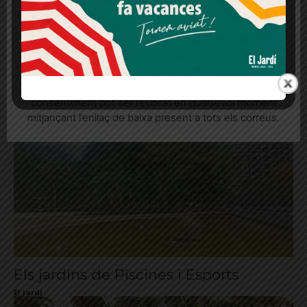
Més informació
Acceptar
Rebutjar tot
Quan l’usuari crea un compte al Diari el Jardí, dona el
seu consentiment explícit per rebre comunicacions
informatives relacionades amb el servei. Aquest
Els jardins de Moragas
consentiment pot ser revocat en qualsevol moment
El Jardí
mitjançant l’enllaç de baixa present a tots els correus.
Els jardins de Piscines i Esports
El Jardí