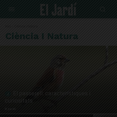
Inici
Ciència i Natura
Ciència I Natura
El passerell: característiques i
curiositats
El Jardí