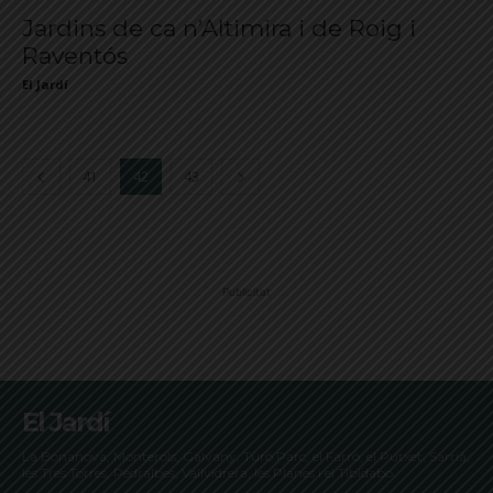
Jardins de ca n’Altimira i de Roig i
Raventós
El Jardí
41
42
43
Publicitat
El Jardí
La Bonanova, Monterols, Galvany, Turó Parc, el Farró, el Putxet, Sarrià,
les Tres Torres, Pedralbes, Vallvidrera, les Planes i el Tibidabo