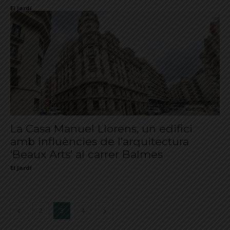
El Jardí
La Casa Manuel Llorens, un edifici
amb influències de l’arquitectura
‘Beaux Arts’ al carrer Balmes
El Jardí
2
3
4