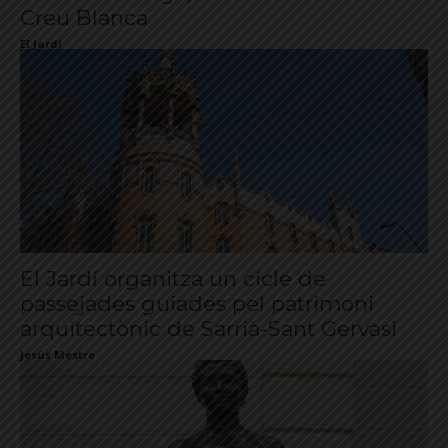
Creu Blanca
El Jardí
El Jardí organitza un cicle de
passejades guiades pel patrimoni
arquitectònic de Sarrià-Sant Gervasi
Jesús Mestre