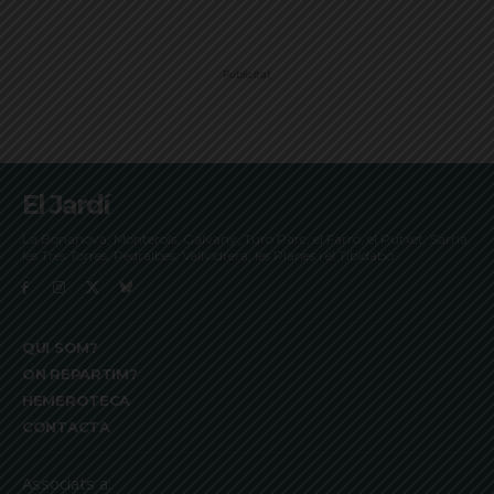
Publicitat
El Jardí
La Bonanova, Monterols, Galvany, Turó Parc, el Farró, el Putxet, Sarrià,
les Tres Torres, Pedralbes, Vallvidrera, les Planes i el Tibidabo
QUI SOM?
ON REPARTIM?
HEMEROTECA
CONTACTA
Associats a: