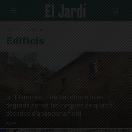
Inici
Temes
Edificis
Edificis
El monestir de Valldonzella es
degrada sense fre després de quatre
dècades d’abandonament
El Jardí