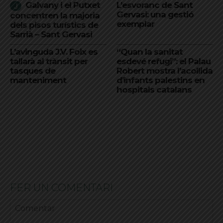
Galvany i el Putxet
L’esvoranc de Sant
Gervasi: una gestió
concentren la majoria
exemplar
dels pisos turístics de
Sarrià – Sant Gervasi
L’avinguda J.V. Foix es
“Quan la sanitat
tallarà al trànsit per
esdevé refugi”: el Palau
tasques de
Robert mostra l’acollida
manteniment
d’infants palestins en
hospitals catalans
FER UN COMENTARI