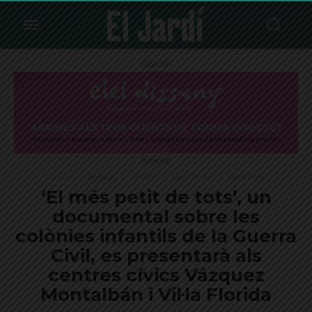
Publicitat
Publicitat
Cultura
Destacat
Història
Sant Gervasi
Vallvidrera
‘El més petit de tots’, un
documental sobre les
colònies infantils de la Guerra
Civil, es presentarà als
centres cívics Vázquez
Montalbán i Vil·la Florida