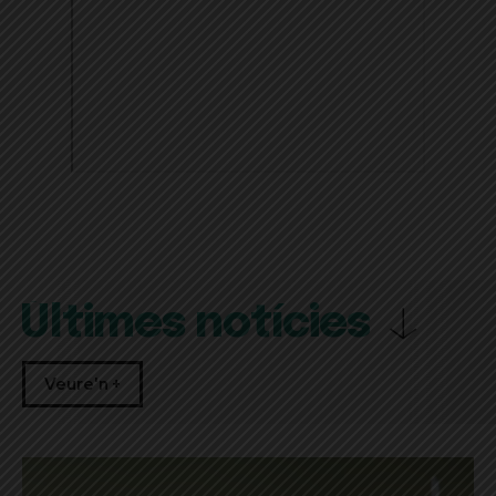
Últimes notícies
Veure'n +