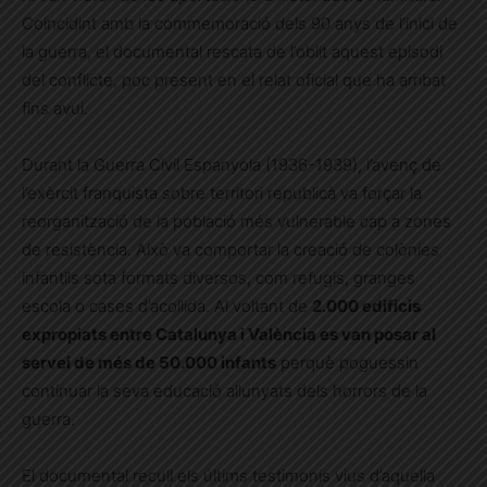
Coincidint amb la commemoració dels 90 anys de l’inici de
la guerra, el documental rescata de l’oblit aquest episodi
del conflicte, poc present en el relat oficial que ha arribat
fins avui.
Durant la Guerra Civil Espanyola (1936-1939), l’avenç de
l’exèrcit franquista sobre territori republicà va forçar la
reorganització de la població més vulnerable cap a zones
de resistència. Això va comportar la creació de colònies
infantils sota formats diversos, com refugis, granges
escola o cases d’acollida. Al voltant de
2.000 edificis
expropiats entre Catalunya i València es van posar al
servei de més de 50.000 infants
perquè poguessin
continuar la seva educació allunyats dels horrors de la
guerra.
El documental recull els últims testimonis vius d’aquella