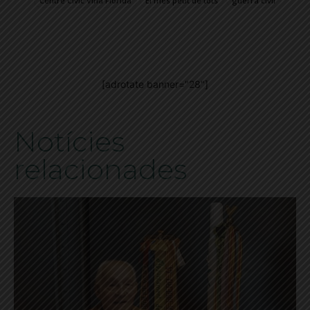
Centre Cívic Vil·la Florida
El més petit de tots
guerra civil
[adrotate banner="28"]
Notícies
relacionades