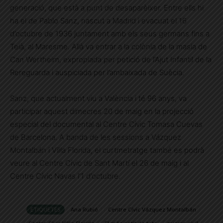
generació, que està a punt de desaparèixer. Entre ells hi
ha el de Pablo Sanz, nascut a Madrid i evacuat el 16
d’octubre de 1936 juntament amb els seus germans fins a
Teià, al Maresme. Allà va entrar a la colònia de la masia de
Can Wertheim, expropiada per petició de l’Ajut Infantil de la
Rereguarda i auspiciada per l’ambaixada de Suècia.
Sanz, que actualment viu a València i té 96 anys, va
participar aquest dimecres 20 de maig en la projecció
especial del documental al Centre Cívic Tomasa Cuevas
de Barcelona. A banda de les sessions a Vázquez
Montalbán i Vil·la Florida, el curtmetratge també es podrà
veure al Centre Cívic de Sant Martí el 26 de maig i al
Centre Cívic Navas l’1 d’octubre.
ETIQUETES
Ana Rubió
Centre Cívic Vázquez Montalbán