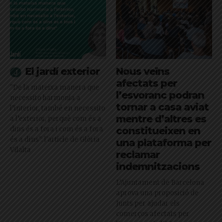
El jardí exterior
Nous veïns
afectats per
"De la mateixa manera que
l’esvoranc podran
necessito harmonia a
tornar a casa aviat
l’interior, també en necessito
mentre d’altres es
a l’exterior, perquè com és a
dins és a fora i com és a fora
constitueixen en
és a dins": l'article de Glòria
una plataforma per
Vilalta
reclamar
indemnitzacions
L’Ajuntament de Barcelona
aprova una proposició de
Junts per ajudar els
comerços afectats per