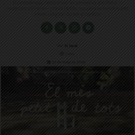
El curtmetratge, realitzat per les periodistes Ana Rubió —
redactora d’El Jardí— i Paula Padilla, recupera la memòria dels
infants refugiats durant el conflicte
Per
El Jardí
1
min.
22 de maig de 2026