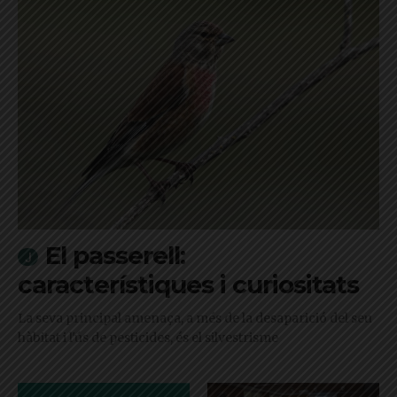
El passerell:
característiques i curiositats
La seva principal amenaça, a més de la desaparició del seu
hàbitat i l'ús de pesticides, és el silvestrisme