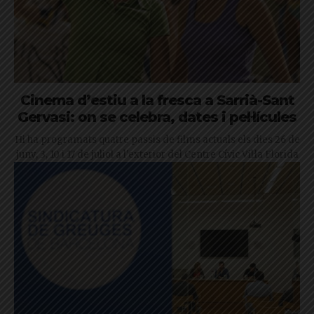
Cinema d’estiu a la fresca a Sarrià-Sant
Gervasi: on se celebra, dates i pel·lícules
Hi ha programats quatre passis de films actuals els dies 26 de
juny, 3, 10 i 17 de juliol a l'exterior del Centre Cívic Vil·la Florida