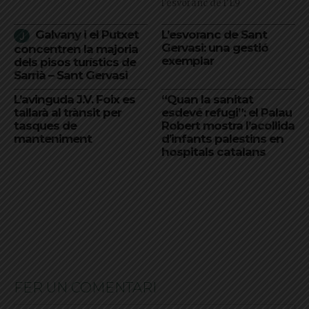
l'esvoranc de l'L9
Galvany i el Putxet
L’esvoranc de Sant
Gervasi: una gestió
concentren la majoria
exemplar
dels pisos turístics de
Sarrià – Sant Gervasi
L’avinguda J.V. Foix es
“Quan la sanitat
tallarà al trànsit per
esdevé refugi”: el Palau
tasques de
Robert mostra l’acollida
manteniment
d’infants palestins en
hospitals catalans
FER UN COMENTARI