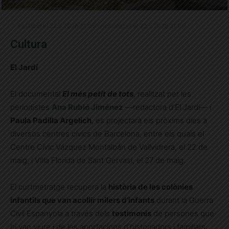
Publicat el 22.5.2026 21:09 · Actualitzat el 22.5.2026 21:09
Cultura
El Jardí
El documental
El més petit de tots
, realitzat per les
periodistes
Ana Rubió Jiménez
—redactora d’El Jardí— i
Paula Padilla Argelich
, es projectarà els pròxims dies a
diversos centres cívics de Barcelona, entre els quals el
Centre Cívic Vázquez Montalbán de Vallvidrera, el 22 de
maig, i Vil·la Florida de Sant Gervasi, el 27 de maig.
El curtmetratge recupera la
història de les colònies
infantils que van acollir milers d’infants
durant la Guerra
Civil Espanyola a través dels
testimonis
de persones que
hi van viure i de les aportacions d’historiadors i familiars.