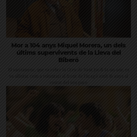
Mor a 104 anys Miquel Morera, un dels
últims supervivents de la Lleva del
Biberó
El sarrianenc, que va rebre la Creu de Sant Jordi fa un any, es
va allistar com a voluntari al front de l'Aragó amb 16 anys al
costat del seu pare