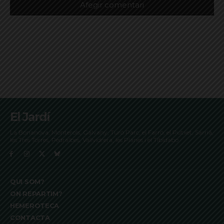
El Jardí
La Bonanova, Monterols, Galvany, Turó Parc, el Farró, el Putxet, Sarrià,
les Tres Torres, Pedralbes, Vallvidrera, les Planes i el Tibidabo
QUI SOM?
ON REPARTIM?
HEMEROTECA
CONTACTA