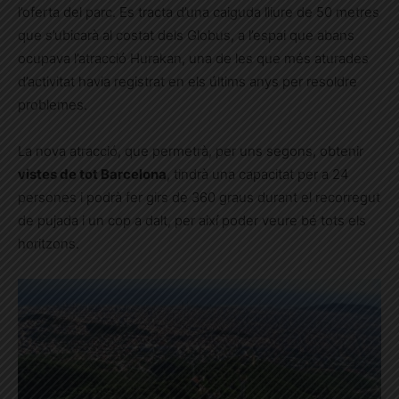
l’oferta del parc. Es tracta d’una caiguda lliure de 50 metres
que s’ubicarà al costat dels Globus, a l’espai que abans
ocupava l’atracció Hurakan, una de les que més aturades
d’activitat havia registrat en els últims anys per resoldre
problemes.
La nova atracció, que permetrà, per uns segons, obtenir
vistes de tot Barcelona
, tindrà una capacitat per a 24
persones i podrà fer girs de 360 graus durant el recorregut
de pujada i un cop a dalt, per així poder veure bé tots els
horitzons.