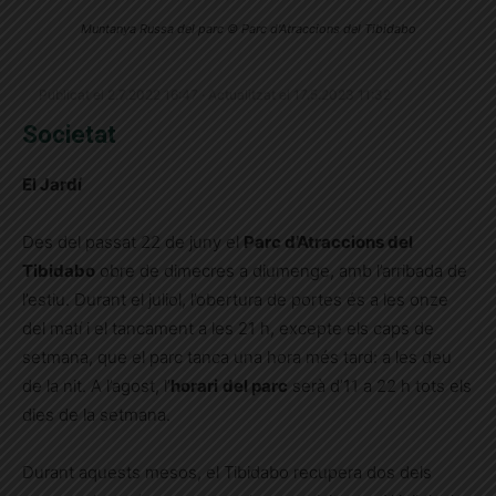
Muntanya Russa del parc © Parc d'Atraccions del Tibidabo
Publicat el 2.7.2022 16:47 · Actualitzat el 17.5.2023 11:32
Societat
El Jardí
Des del passat 22 de juny el
Parc d’Atraccions del
Tibidabo
obre de dimecres a diumenge, amb l’arribada de
l’estiu. Durant el juliol, l’obertura de portes és a les onze
del matí i el tancament a les 21 h, excepte els caps de
setmana, que el parc tanca una hora més tard: a les deu
de la nit. A l’agost, l’
horari
del parc
serà d’11 a 22 h tots els
dies de la setmana.
Durant aquests mesos, el Tibidabo recupera dos dels