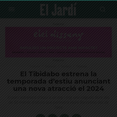
Publicitat
Publicitat
Cultura
Destacat
Societat
Tibidabo
El Tibidabo estrena la
temporada d’estiu anunciant
una nova atracció el 2024
El parc estrenarà d'aquí a un any i mig una caiguda lliure des
de 50 metres d'altura que permetrà veure Barcelona des de
l'aire