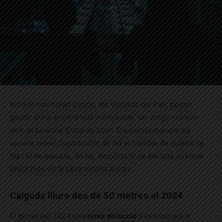
Amb el nou horari d’estiu, els visitants del Parc poden
gaudir d’una experiència memorable, un
viatge nocturn
amb el funicular Cuca de Llum. D’aquesta manera els
usuaris tenen l’oportunitat de fer el trajecte de pujada de
dia i el de baixada, de nit, emportant-se així una vivència
única més de la seva estada al parc.
Caiguda lliure des de 50 metres el 2024
El gener del 2024 una
nova atracció
s’incorporarà a