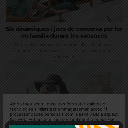
Sis dinàmiques i jocs de conversa per fer
en família durant les vacances
Els jocs de conversa no només són divertits, sinó que
fomenten la comunicació, la creativitat i la comprensió
emocional
Amb el seu acord, nosaltres fem servir galetes o
tecnologies similars per emmagatzemar, accedir i
processar dades personals com la seva visita a aquest
lloc web. Pot retirar el seu consentiment o oposar-se
al processament de dades basat en interessos