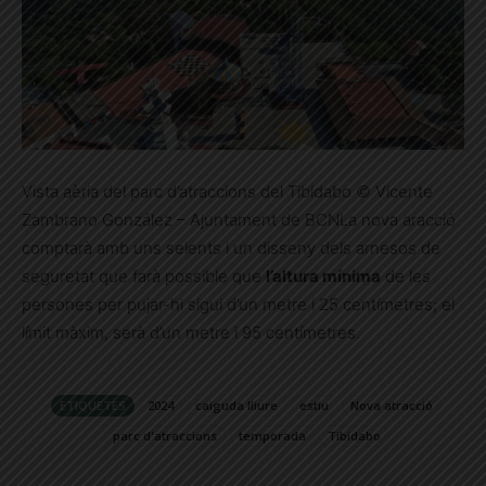
Vista aèria del parc d’atraccions del Tibidabo © Vicente
Zambrano González – Ajuntament de BCNLa nova aracció
comptarà amb uns seients i un disseny dels arnesos de
seguretat que farà possible que
l’altura mínima
de les
persones per pujar-hi sigui d’un metre i 25 centímetres; el
límit màxim, serà d’un metre i 95 centímetres.
ETIQUETES
2024
caiguda lliure
estiu
Nova atracció
parc d'atraccions
temporada
Tibidabo