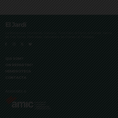
El Jardí
La Bonanova, Monterols, Galvany, Turó Parc, el Farró, el Putxet, Sarrià,
les Tres Torres, Pedralbes, Vallvidrera, les Planes i el Tibidabo
QUI SOM?
ON REPARTIM?
HEMEROTECA
CONTACTA
Associats a: