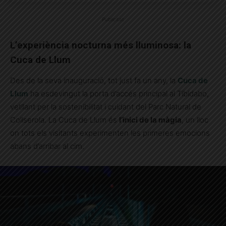
Publicitat
L’experiència nocturna més lluminosa: la
Cuca de Llum
Des de la seva inauguració, tot just fa un any, la
Cuca de
Llum
ha esdevingut la porta d’accés principal al Tibidabo,
vetllant per la sostenibilitat i cuidant del Parc Natural de
Collserola. La Cuca de Llum és
l’inici de la màgia
, un lloc
on tots els visitants experimenten les primeres emocions
abans d’arribar al cim.