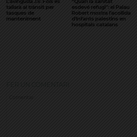
L’avinguda J.V. Foix es
“Quan la sanitat
tallarà al trànsit per
esdevé refugi”: el Palau
tasques de
Robert mostra l’acollida
manteniment
d’infants palestins en
hospitals catalans
FER UN COMENTARI