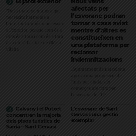
El jardí exterior
Nous veïns
afectats per
"De la mateixa manera que
l’esvoranc podran
necessito harmonia a
tornar a casa aviat
l’interior, també en necessito
mentre d’altres es
a l’exterior, perquè com és a
dins és a fora i com és a fora
constitueixen en
és a dins": l'article de Glòria
una plataforma per
Vilalta
reclamar
indemnitzacions
L’Ajuntament de Barcelona
aprova una proposició de
Junts per ajudar els
comerços afectats per
l'esvoranc de l'L9
Galvany i el Putxet
L’esvoranc de Sant
Gervasi: una gestió
concentren la majoria
exemplar
dels pisos turístics de
Sarrià – Sant Gervasi