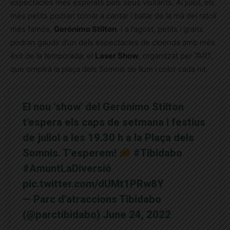
espectacles més esperats pels seus visitants. Al juliol, els
més petits podran tornar a cantar i ballar de la mà del ratolí
més famós,
Gerónimo Stilton
. I a l’agost, petits i grans
podran gaudir d’un dels espectacles de cloenda amb més
èxit de la temporada: el
Laser Show
, organitzat per 7ART,
que omplirà la plaça dels Somnis de llum i color cada nit.
El nou ‘show’ del Gerónimo Stilton
t’espera els caps de setmana i festius
de juliol a les 19.30 h a la Plaça dels
Somnis. T’esperem!
#Tibidabo
#AmuntLaDiversió
pic.twitter.com/dUMt1PRw8Y
— Parc d’atraccions Tibidabo
(@parctibidabo)
June 24, 2022