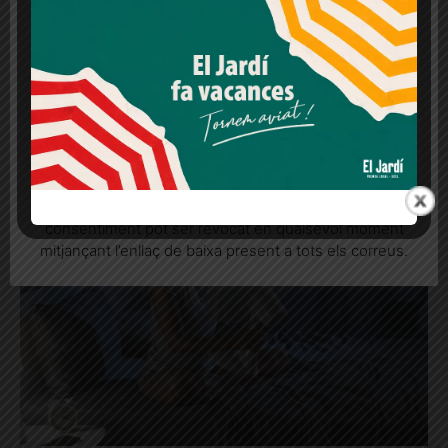
legítims en qualsevol moment fent clic a "Ajustos de
cookies" o a la nostra Política de privacitat en aquest
lloc web. Si cliques "acceptar" dones el teu
consentiment
Turisme sostenible: aquest estiu, viatja
amb respecte
Més informació
Acceptar
Rebutjar tot
El turisme sostenible no vol dir viatjar menys, sinó viatjar
millor: ser més conscient del que fem i de com ho fem
Quan l’usuari crea un compte al Diari el Jardí, dona el
seu consentiment explícit per rebre comunicacions
informatives relacionades amb el servei. Aquest
consentiment pot ser revocat en qualsevol moment
mitjançant l’enllaç de baixa present a tots els correus.