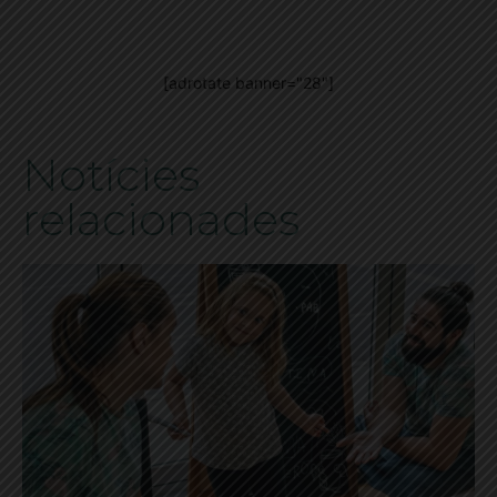
[adrotate banner="28"]
Notícies
relacionades