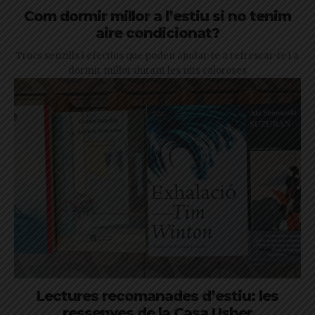
Com dormir millor a l’estiu si no tenim
aire condicionat?
Trucs senzills i efectius que poden ajudar-te a refrescar-te i a
dormir millor durant les nits caloroses
Lectures recomanades d’estiu: les
ressenyes de la Casa Usher