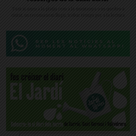
Tant si aneu a la platja com a la muntanya o us quedeu a
ciutat, us recomanem llegir, trobar temps per a la lectura
REP LES NOTÍCIES AL
MOMENT AL WHATSAPP!