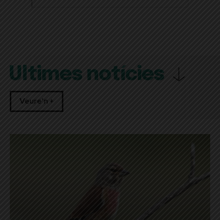
Últimes notícies
Veure'n +