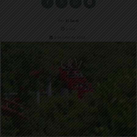
Per
El Jardí
2
min.
2 de juliol de 2022