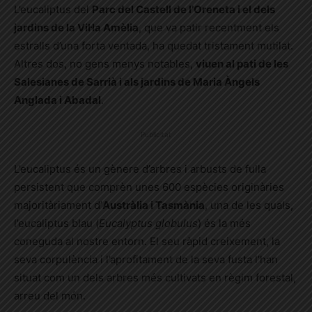
L’eucaliptus del
Parc del Castell de l’Oreneta i el dels
jardins de la Vil·la Amèlia
, que va patir recentment els
estralls d’una forta ventada, ha quedat tristament mutilat.
Altres dos, no gens menys notables,
viuen al pati de les
Salesianes de Sarrià i als jardins de Maria Àngels
Anglada i Abadal
.
Publicitat
L’eucaliptus és un gènere d’arbres i arbusts de fulla
persistent que comprèn unes 600 espècies originàries
majoritàriament d’
Austràlia i Tasmània
, una de les quals,
l’eucaliptus blau (
Eucalyptus globulus
) és la més
coneguda al nostre entorn. El seu ràpid creixement, la
seva corpulència i l’aprofitament de la seva fusta l’han
situat com un dels arbres més cultivats en règim forestal,
arreu del món.