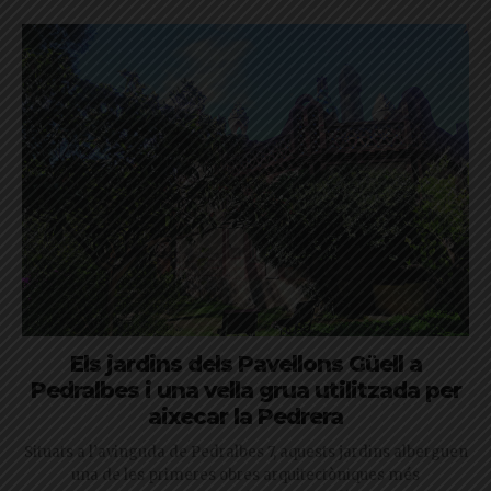
Els jardins dels Pavellons Güell a
Pedralbes i una vella grua utilitzada per
aixecar la Pedrera
Situats a l’avinguda de Pedralbes 7, aquests jardins alberguen
una de les primeres obres arquitectòniques més