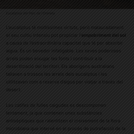
Eucaliptus del Parc de l’Oreneta
L’eucaliptus té moltíssimes virtuts, però malauradament
el seu cultiu intensiu pot propiciar l’
empobriment del sol
a causa de l’extraordinària capacitat que té per absorbir
aigua. És un bevedor infatigable. Les seves poderoses
arrels poden eixugar les fonts i contribuir a la
desertització del territori. Els aborígens australians
tallaven a trossos les arrels dels eucaliptus i les
utilitzaven com a reserva d’aigua per viatjar a través del
desert.
Les catifes de fulles caigudes es descomponen
lentament, ja que contenen unes substàncies
antisèptiques que ralentitzen el creixement de la flora
microbiana que intervé en el procés de putrefacció de la