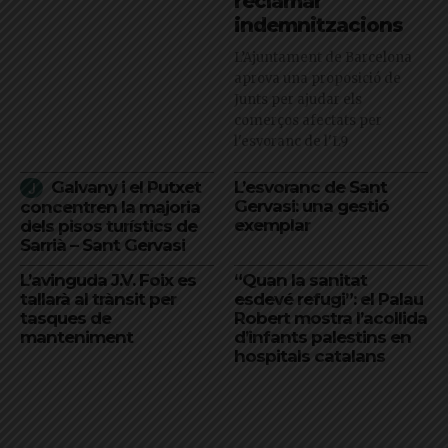
reclamar
indemnitzacions
L’Ajuntament de Barcelona
aprova una proposició de
Junts per ajudar els
comerços afectats per
l'esvoranc de l'L9
Galvany i el Putxet
L’esvoranc de Sant
Gervasi: una gestió
concentren la majoria
exemplar
dels pisos turístics de
Sarrià – Sant Gervasi
L’avinguda J.V. Foix es
“Quan la sanitat
tallarà al trànsit per
esdevé refugi”: el Palau
tasques de
Robert mostra l’acollida
manteniment
d’infants palestins en
hospitals catalans