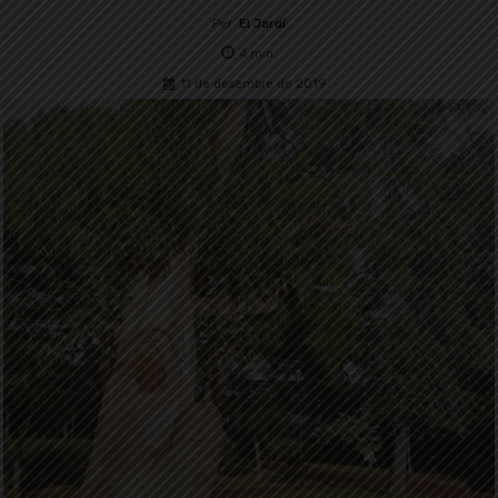
Per
El Jardí
4
min.
11 de desembre de 2019