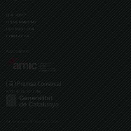
QUI SOM?
ON REPARTIM?
HEMEROTECA
CONTACTA
Associats a:
Amb el suport de:
© Premsa Local El Jardí SCCL 2025