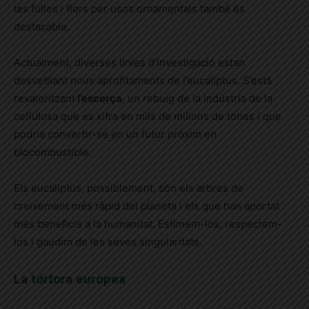
les fulles i flors per usos ornamentals també és
destacable.
Actualment, diverses línies d’investigació estan
desvetllant nous aprofitaments de l’eucaliptus. S’està
revaloritzant
l’escorça
, un rebuig de la indústria de la
cel·lulosa que es xifra en mils de milions de tones i que
podria convertir-se en un futur pròxim en
biocombustible.
Els eucaliptus, possiblement, són els arbres de
creixement més ràpid del planeta i els que han aportat
més beneficis a la humanitat. Estimem-los, respectem-
los i gaudim de les seves singularitats.
La tórtora europea