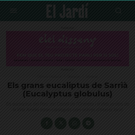
Publicitat
Publicitat
Ciència i Natura
Destacat
General
Els grans eucaliptus de Sarrià
(Eucalyptus globulus)
Els eucaliptus del Parc del Castell de l'Oreneta i el dels jardins de
la Vil·la Amèlia estan catalogats com arbres d'interès local