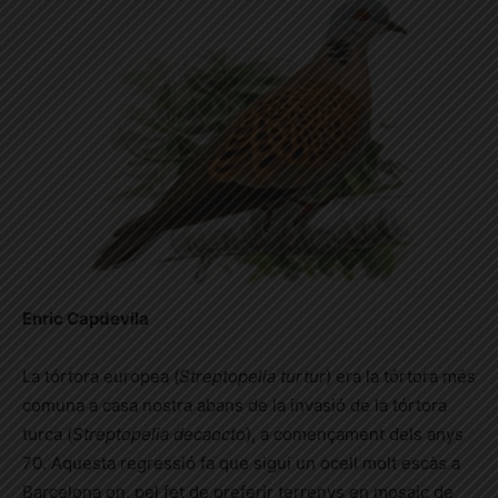
Enric Capdevila
La tórtora europea (
Streptopelia turtur
) era la tórtora més
comuna a casa nostra abans de la invasió de la tórtora
turca (
Streptopelia decaocto
), a començament dels anys
70. Aquesta regressió fa que sigui un ocell molt escàs a
Barcelona on, pel fet de preferir terrenys en mosaic de