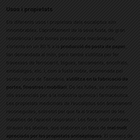
Usos i propietats
Els diferents usos i propietats dels eucaliptus són
innombrables. L’aprofitament de la seva fusta, de gran
resistència i amb bones prestacions mecàniques,
s’orienta en un 80 % a la
producció de pasta de paper
,
tan demandada al món, però també s’utilitza per fer
travesses de ferrocarril, bigues, tancaments, encofrats,
embalatges, etc. I, com a fusta noble, anomenada pel
sector,
roure
de
Tasmània
,
s’utilitza en la fabricació de
portes, finestres i mobiliari
. De les fulles, se n’obtenen
olis essencials per a la indústria química i farmacèutica.
Les propietats medicinals de l’eucaliptus són àmpliament
reconegudes, sobretot pel que fa al tractament de les
malalties de l’aparell respiratori. Les flors, molt vistoses,
atrauen les abelles, que elaboren un tipus de
mel molt
apreciada per les propietats antisèptiques
. El comerç de