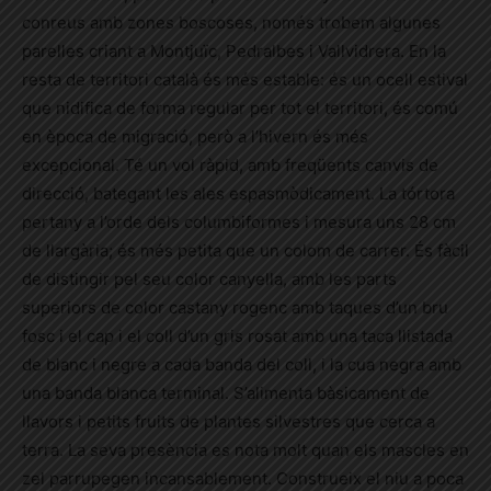
conreus amb zones boscoses, només trobem algunes
parelles criant a Montjuïc, Pedralbes i Vallvidrera. En la
resta de territori català és més estable: és un ocell estival
que nidifica de forma regular per tot el territori, és comú
en època de migració, però a l’hivern és més
excepcional. Té un vol ràpid, amb freqüents canvis de
direcció, bategant les ales espasmòdicament. La tórtora
pertany a l’orde dels columbiformes i mesura uns 28 cm
de llargària; és més petita que un colom de carrer. És fàcil
de distingir pel seu color canyella, amb les parts
superiors de color castany rogenc amb taques d’un bru
fosc i el cap i el coll d’un gris rosat amb una taca llistada
de blanc i negre a cada banda del coll, i la cua negra amb
una banda blanca terminal. S’alimenta bàsicament de
llavors i petits fruits de plantes silvestres que cerca a
terra. La seva presència es nota molt quan els mascles en
zel parrupegen incansablement. Construeix el niu a poca