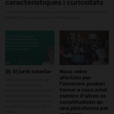
característiques i curiositats
La seva principal amenaça, a més de la desaparició del seu
hàbitat i l'ús de pesticides, és el silvestrisme
El jardí exterior
Nous veïns
afectats per
"De la mateixa manera que
l’esvoranc podran
necessito harmonia a
tornar a casa aviat
l’interior, també en necessito
mentre d’altres es
a l’exterior, perquè com és a
dins és a fora i com és a fora
constitueixen en
és a dins": l'article de Glòria
una plataforma per
Vilalta