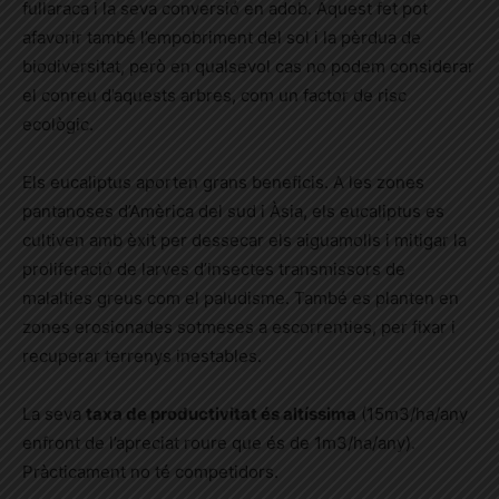
fullaraca i la seva conversió en adob. Aquest fet pot
afavorir també l’empobriment del sol i la pèrdua de
biodiversitat, però en qualsevol cas no podem considerar
el conreu d’aquests arbres, com un factor de risc
ecològic.
Els eucaliptus aporten grans beneficis. A les zones
pantanoses d’Amèrica del sud i Àsia, els eucaliptus es
cultiven amb èxit per dessecar els aiguamolls i mitigar la
proliferació de larves d’insectes transmissors de
malalties greus com el paludisme. També es planten en
zones erosionades sotmeses a escorrenties, per fixar i
recuperar terrenys inestables.
La seva
taxa de productivitat és altíssima
(15m3/ha/any
enfront de l’apreciat roure que és de 1m3/ha/any).
Pràcticament no té competidors.