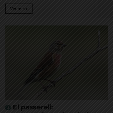
Veure'n +
El passerell: