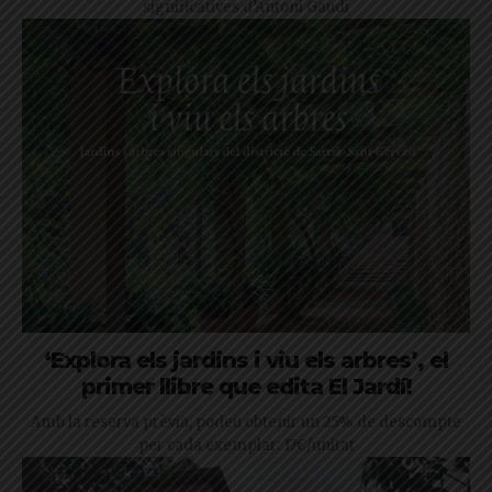
significatives d’Antoni Gaudí
‘Explora els jardins i viu els arbres’, el
primer llibre que edita El Jardí!
Amb la reserva prèvia, podeu obtenir un 25% de descompte
per cada exemplar: 17€/unitat