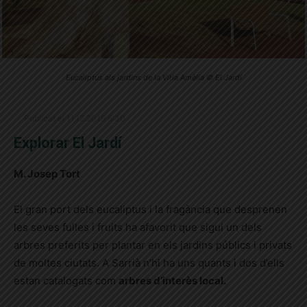
Eucaliptus als jardins de la Vil·la Amèlia © El Jardí
Publicat el 11.12.2019 6:30
Explorar El Jardí
M. Josep Tort
El gran port dels eucaliptus i la fragància que desprenen
les seves fulles i fruits ha afavorit que sigui un dels
arbres preferits per plantar en els jardins públics i privats
de moltes ciutats. A Sarrià n’hi ha uns quants i dos d’ells
estan catalogats com
arbres d’interès local.