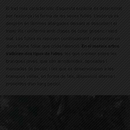
El tret més característic d’aquesta espècie és determinat
per l’escorça i la forma de les seves fulles. L’escorça és
desprèn en làmines allargades deixant al descobert el
tronc llis i uniforme amb clapes de color grisenc i verd
mat. Les fulles es renoven contínuament i presenten un
dimorfisme foliar que crida l’atenció.
En el mateix arbre
s’albiren dos tipus de fulles
: les que creixen sobre les
branques joves, que són arrodonides, oposades i
mancades de pecíol; i les que es desenvolupen a les
branques velles, en forma de fals, disposició alterna i
proveïdes d’un llarg pecíol.