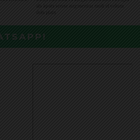
als àpats sense augmentar molt el volum
dels plats
ATSAPP!