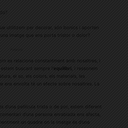
ada?
ue utilitzem per decorar, són bonics i aporten
alguna imatge que ens porta tristor o dolor?
Publicitat
orn es relaciona constantment amb nosaltres, i
, estem buscant sempre l’
equilibri,
i ressonem
tura, el so, els colors, els materials, les
que ens envolta té un efecte sobre nosaltres. La
d’una pel·lícula trista o de por, estem diferent
comentari d’una persona enrabiada ens afecta,
nentment un quadre on la imatge és d’una