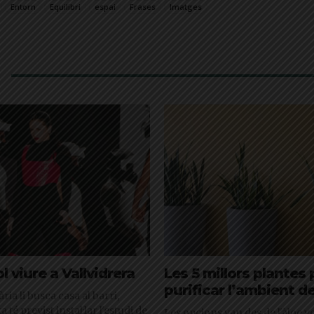
Entorn
Equilibri
espai
Frases
Imatges
l viure a Vallvidrera
Les 5 millors plantes 
purificar l’ambient de 
ia li busca casa al barri,
a té previst instal·lar l'estudi de
Les opcions van des de l'àloe ver