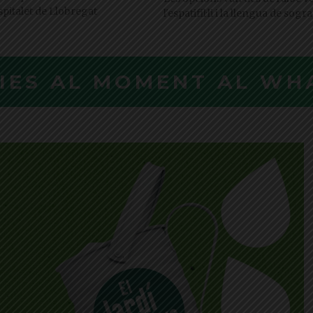
spitalet de Llobregat
l'espatifil·li i la llengua de sogra
CIES AL MOMENT AL WH