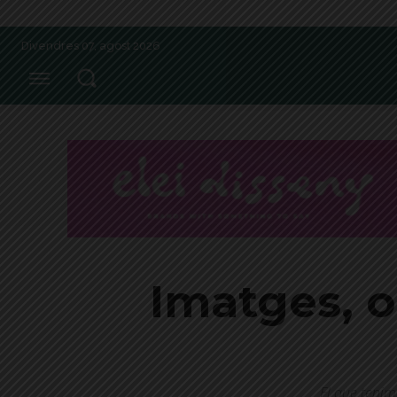
Divendres 07, agost 2026
Imatges, o
El que tenim 