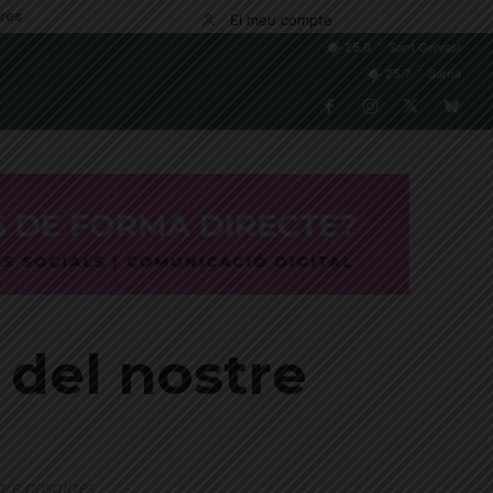
res
El meu compte
C
25.8
Sant Gervasi
C
25.7
Sarrià
 del nostre
obre nosaltres