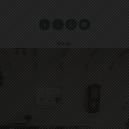
2
min.