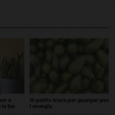
per a
10 petits trucs per guanyar pes
la llar
i energia
a i el ficus a
L’objectiu final és afegir nutrients i energia