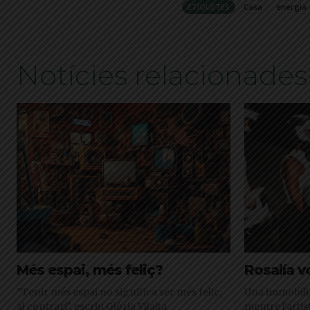
ETIQUETES
Casa
energia
Notícies relacionades
Més espai, més feliç?
Rosalía vo
"Tenir més espai no significa ser més feliç,
Una immobiliàr
al contrari", escriu Glòria Vilalta
mentre l'artist