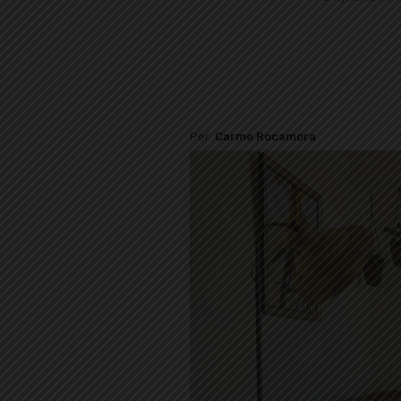
Per
Carme Rocamora