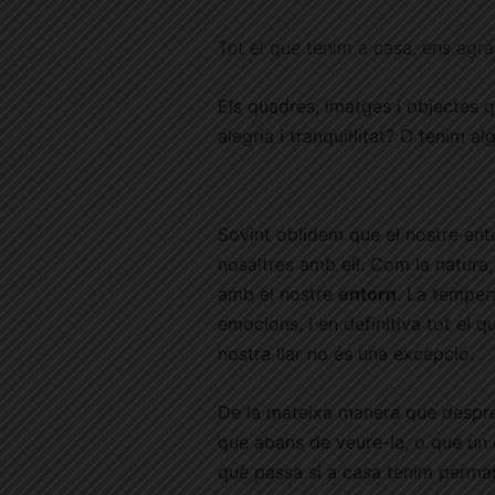
Tot el que tenim a casa, ens agr
Els quadres, imatges i objectes q
alegria i tranquil·litat? O tenim 
Sovint oblidem que el nostre ent
nosaltres amb ell. Com la natura
amb el nostre
entorn
. La tempera
emocions, i en definitiva tot el 
nostra llar no és una excepció.
De la mateixa manera que després 
que abans de veure-la, o que un 
què passa si a casa tenim perma