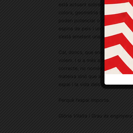
està actuant sobre nosaltres. Le
colors, geometria i tot l’art i o
poden potenciar o debilitar. Per
espina de peix i un tros de pa r
s’està emetent una energia d’esca
Cal, doncs, que ens envoltem d’
i
volem. I si a més a més es té en 
correcte, no només tindrem el ben
mateixa sinó que a més a més pote
espai i la vida dels que l’habiten.
Perquè l’espai importa.
Glòria Vilalta i Grau és enginyer