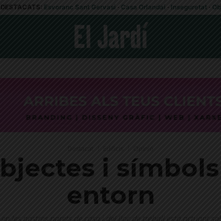
DESTACATS:
Esvoranc Sant Gervasi
·
Casa Orlandai
·
Inseguretat
·
Ob
Destacat
Edificis
Opinió
bjectes i símbols
entorn
en les nostres parets de casa i del lloc de treball està actuant s