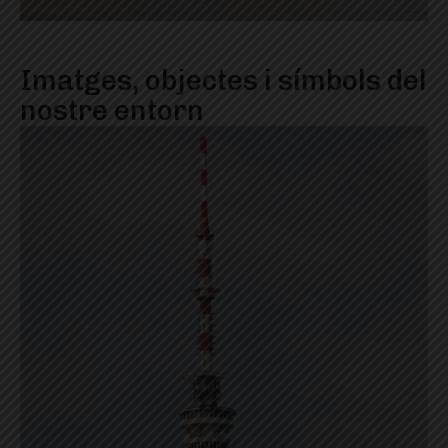
Imatges, objectes i símbols del
nostre entorn