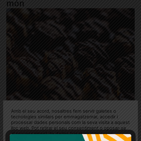
món
Amb el seu acord, nosaltres fem servir galetes o
tecnologies similars per emmagatzemar, accedir i
processar dades personals com la seva visita a aquest
lloc web. Pot retirar el seu consentiment o oposar-se
al processament de dades basat en interessos
legítims en qualsevol moment fent clic a "Ajustos de