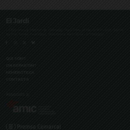
El Jardí
La Bonanova, Monterols, Galvany, Turó Parc, el Farró, el Putxet, Sarrià,
les Tres Torres, Pedralbes, Vallvidrera, les Planes i el Tibidabo
QUI SOM?
ON REPARTIM?
HEMEROTECA
CONTACTA
Associats a: