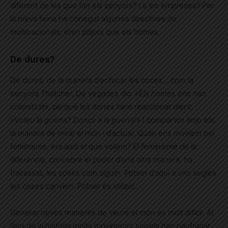
diferent de les que fan els senyors? I a les empreses? Per
la meva feina he conegut algunes directives de
multinacionals; eren pitjors que els homes.
De dures?
De dures, de la manera d’enfocar les coses… com la
senyora Thatcher. De vegades dic: «E
ls homes ens han
colonitzat
», perquè les dones hem reaccionat dient:
«V
oleu la guerra? Doncs a la guerra!
» I compartim amb ells
la manera de mirar el món i d’actuar. Quan ens movíem pel
feminisme, era això el que volíem? El
feminisme de la
diferència
, concebre el poder d’una altra manera, ha
fracassat, les coses com siguin. Potser d’aquí a uns segles
les coses canvien. Potser és utòpic.
Generar noves maneres de veure el món és molt difícil. Al
llarg de la història molts moviments socials han naufragat.