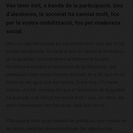
Vau tenir èxit, a banda de la participació. Des
d’aleshores, la societat ha canviat molt, fos
per la vostra mobilització, fos per maduresa
social.
[Mou el cap]
Pensa que en aquell moment, com ara, hi ha
moltes tendències. Hi havia la que en dèiem el
feminismo
de la igualdad
, l’anomenàvem el feminisme burgés.
Nosaltres preferíem el
feminisme de la diferència
, que
plantejava crear noves formes d’actuar; és a dir, que no es
tracta de ser igual que els homes. Entre mig, n’hi havia
d’altres. Ara bé, sempre dic que el
feminisme de la igualtat
ha guanyat, o al menys ha reeixit molt; i que, en canvi, els
altres feminismes han fracassat. Què vols fer-hi!
S’ha buscat tenir igual nombre de polítiques que homes en
les llistes; però les dones polítiques fan alguna cosa