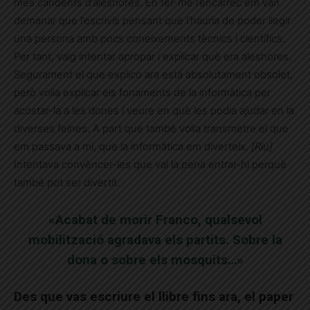
més candents d’aleshores. En fer-me l’encàrrec em van
demanar que l’escrivís pensant que l’hauria de poder llegir
una persona amb pocs coneixements tècnics i científics.
Per tant, vaig intentar apropar i explicar què era aleshores.
Segurament el que explico ara està absolutament obsolet,
però volia explicar els fonaments de la informàtica per
acostar-la a les dones i veure en què les podia ajudar en la
diverses feines. A part que també volia transmetre el que
em passava a mi, que la informàtica em diverteix.
[Riu]
Intentava convèncer-les que val la pena entrar-hi perquè
també pot ser divertit.
«Acabat de morir Franco, qualsevol
mobilització agradava els partits. Sobre la
dona o sobre els mosquits…»
Des que vas escriure el llibre fins ara, el paper