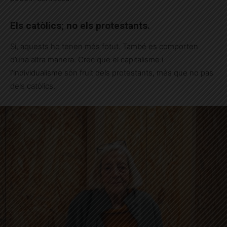
Els catòlics; no els protestants.
Si, aquests ho tenen més fotut. També es comporten
d’una altra manera. Crec que el capitalisme i
l’individualisme són fruit dels protestants, més que no pas
dels catòlics.