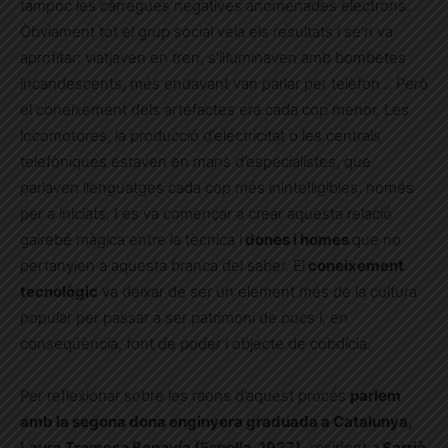
tampoc les càrregues negatives anomenades electrons.
Òbviament tot el grup social veia els resultats i se’n va
aprofitar: viatjaven en tren, s’il·luminaven amb bombetes
incandescents, més endavant van parlar per telèfon… Però
el coneixement dels artefactes era cada cop menor. Les
locomotores, la producció d’electricitat o les centrals
telefòniques estaven en mans d’especialistes, que
parlaven llenguatges cada cop més inintel·ligibles, només
per a iniciats. I es va començar a crear aquesta relació
gairebé màgica entre la tècnica i
dones i homes
que no
pertanyien a aquesta branca del saber. El
coneixement
tecnològic
va deixar de ser un element més de la cultura
popular per passar a ser patrimoni de pocs i, en
conseqüència, font de poder i objecte de cobdícia.
Per reflexionar sobre les raons d’aquest procés
parlem
amb la segona dona enginyera graduada a Catalunya,
Laura Tremosa Bonavía
(Espolla, 1937),
resident a
Sarrià