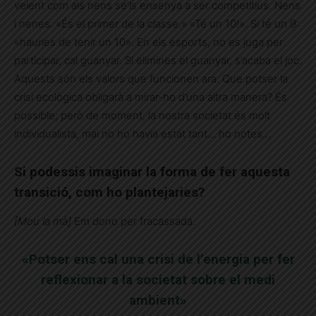
veient com als nens se’ls ensenya a ser competitius. Nens
i nenes. «És el primer de la classe.» «Té un 10!». Si té un 9:
«hauries de tenir un 10». En els esports, no es juga per
participar, cal guanyar. Si elimines el guanyar, s’acaba el joc.
Aquests són els valors que funcionen ara. Que potser la
crisi ecològica obligarà a mirar-ho d’una altra manera? És
possible; però de moment, la nostra societat és molt
individualista, mai no ho havia estat tant… ho notes…
Si podessis imaginar la forma de fer aquesta
transició, com ho plantejaries?
[Mou la mà]
Em dono per fracassada.
«Potser ens cal una crisi de l’energia per fer
reflexionar a la societat sobre el medi
ambient»