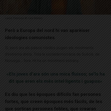
Laura Tremosa © Laia Melero
Però a Europa del nord hi van aparèixer
ideologies comunistes
.
Sí, però ara als països nòrdics pugen els moviments
d’extrema dreta. Tota la socialdemocràcia de Suècia, de
Noruega… fora. Hi ha un moviment estrany.
«Els joves d’ara són una mica fluixos; se’ls ha
dit que eren els més intel·ligents i guapos»
Es diu que
les èpoques difícils fan persones
fortes, que creen èpoques més fàcils, de les
que sortiran persones febles, que crearan