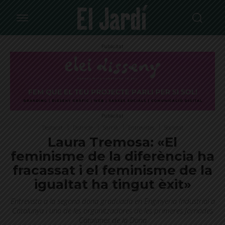
Publicitat
Publicitat
Destacat
Districte
Sarrià
Entrevistes
Societat
Laura Tremosa: «El
feminisme de la diferència ha
fracassat i el feminisme de la
igualtat ha tingut èxit»
Entrevista a la segona dona graduada en Enginyeria Industrial a
Catalunya i una de les organitzadores de les primeres Jornades
Catalanes de la Dona