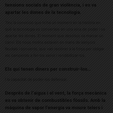
tensions socials de gran violència, i es va
apartar les dones de la tecnologia.
Tinc la convicció que hi ha un moment en la història en
què la tecnologia es converteix en una eina de poder i va
apartar les dones. El moment que descrius va marcar un
canvi. Els nous molins estaven en mans de senyors
feudals i convents, que van recórrer a la força per obligar
els camperols a fer-los servir i rendibilitzar-los.
Els qui tenen diners per construir-los…
I la capacitat de poder-los defensar.
Després de l’aigua i el vent, la força mecànica
es va obtenir de combustibles fòssils. Amb la
màquina de vapor l’energia va moure telers i