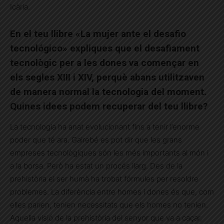
Icària.
En el teu llibre «La mujer ante el desafio
tecnológico» expliques que el desafiament
tecnològic per a les dones va començar en
els segles XIII i XIV, perquè abans utilitzaven
de manera normal la tecnologia del moment.
Quines idees podem recuperar del teu llibre?
La tecnologia ha anat evolucionant fins a tenir l’enorme
poder que té ara. Gairebé es pot dir que les grans
empreses tecnològiques són les més importants al món i
a la borsa. Però ha estat un procés llarg. Des de la
prehistòria el ser humà ha trobat fórmules per resoldre
problemes. La diferència entre homes i dones és que, com
elles parien, tenien necessitats que els homes no tenien.
Aquella visió de la prehistòria del senyor que va a caçar,