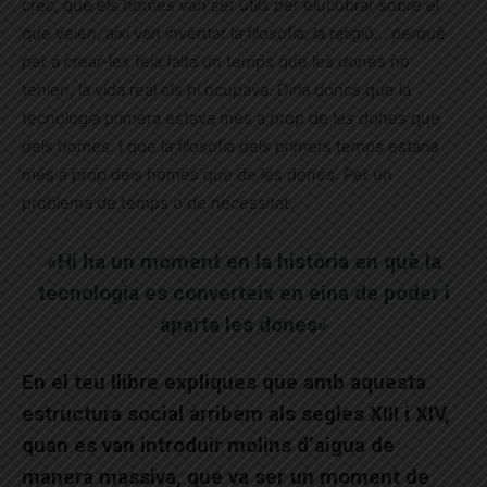
crec, que els homes van ser útils per elucubrar sobre el
que veien; així van inventar la filosofia, la religió… perquè
per a crear-les feia falta un temps que les dones no
tenien, la vida real els hi ocupava. Diria doncs que la
tecnologia primera estava més a prop de les dones que
dels homes. I que la filosofia dels primers temps estaria
més a prop dels homes que de les dones. Per un
problema de temps o de necessitat.
«Hi ha un moment en la història en què la
tecnologia es converteix en eina de poder i
aparta les dones»
En el teu llibre expliques que amb aquesta
estructura social arribem als segles XIII i XIV,
quan es van introduir molins d’aigua de
manera massiva, que va ser un moment de