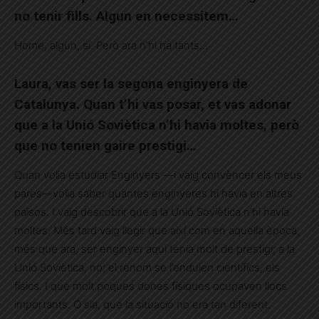
no tenir fills. Algun en necessitem…
Home, algun, sí. Però ara n’hi ha tants…
Laura, vas ser la segona enginyera de
Catalunya. Quan t’hi vas posar, et vas adonar
que a la Unió Soviètica n’hi havia moltes, però
que no tenien gaire prestigi…
Quan volia estudiar Enginyers —i vaig convèncer els meus
pares—volia saber quantes enginyeres hi havia en altres
països. I vaig descobrir que a la Unió Soviètica n’hi havia
moltes. Més tard vaig llegir que així com en aquella època,
més que ara, ser enginyer aquí tenia molt de prestigi; a la
Unió Soviètica, no; el renom se l’enduien científics, els
físics. I que molt poques dones físiques ocupaven llocs
importants. O sia, que la situació no era tan diferent.