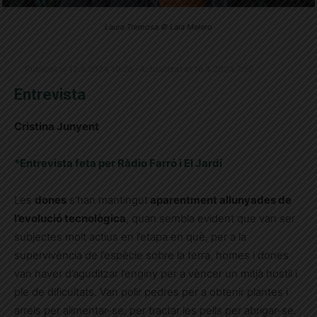
Laura Tremosa © Laia Melero
Publicat el 12.4.2024 10:26 · Actualitzat el 16.4.2024 7:59
Entrevista
Cristina Junyent
*Entrevista feta per Ràdio Farró i El Jardí
Les
dones
s’han mantingut
aparentment allunyades de
l’evolució tecnològica
, quan sembla evident que van ser
subjectes molt actius en l’etapa en què, per a la
supervivència de l’espècie sobre la terra, homes i dones
van haver d’aguditzar l’enginy per a vèncer un mitjà hostil i
ple de dificultats. Van polir pedres per a obtenir plantes i
arrels per alimentar-se; per tractar les pells per abrigar-se.