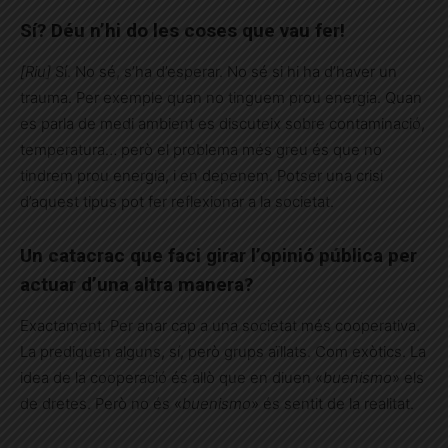
Sí? Déu n’hi do les coses que vau fer!
[Riu]
Sí. No sé, s’ha d’esperar. No sé si hi ha d’haver un
trauma. Per exemple quan no tinguem prou energia. Quan
es parla de medi ambient es discuteix sobre contaminació,
temperatura… però el problema més greu és que no
tindrem prou energia, i en depenem. Potser una crisi
d’aquest tipus pot fer reflexionar a la societat.
Un catacrac que faci girar l’opinió pública per
actuar d’una altra manera?
Exactament. Per anar cap a una societat més cooperativa.
La prediquen alguns, sí, però grups aïllats. Com exòtics. La
idea de la cooperació és allò que en diuen «
buenismo
» els
de dretes. Però no és «
buenismo
» és sentit de la realitat.