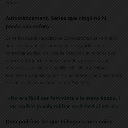
calgués.
Automàticament. Sense que ningú no hi
posés cap esforç…
És veritat que la capacitat de convocatòria que vam tenir
amb les
Jornades
va impressionar els partits i van
començar a ubicar en llocs de direcció alguna dona que
havia estat important en les jornades, perquè havien
demostrat capacitat de mobilització. No era fàcil ser
feminista en aquella època. Ara és diferent, però aleshores
et deien: «J
a estàs amb el teu rotllo
».
[Riu]
«No era fàcil ser feminista a la meva època, i
en realitat jo vaig militar molt tard al PSUC»
Com podríem fer que hi hagués més noies