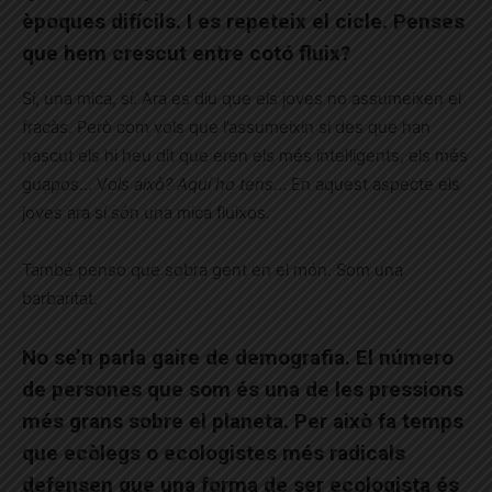
èpoques difícils. I es repeteix el cicle. Penses
que hem crescut entre cotó fluix?
Sí, una mica, sí. Ara es diu que els joves no assumeixen el
fracàs. Però com vols que l’assumeixin si des que han
nascut els hi heu dit que eren els més intel·ligents, els més
guapos… V
ols això? Aquí ho tens
… En aquest aspecte els
joves ara sí són una mica fluixos.
També penso que sobra gent en el món. Som una
barbaritat.
No se’n parla gaire de demografia. El número
de persones que som és una de les pressions
més grans sobre el planeta. Per això fa temps
que ecòlegs o ecologistes més radicals
defensen que una forma de ser ecologista és