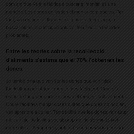
com ara que va a la fàbrica a buscar el menjar, és una
mentida. Les dones enllestien el menjar com podien. Per
tant, van estar molt lligades a la primera tecnologia, a
buscar eines, a buscar aixopluc si feia fred… a resoldre
problemes…
Entre les teories sobre la recol·lecció
d’aliments s’estima que el 70% l’obtenien les
dones.
Jo també diria que van ser les dones que van iniciar
l’agricultura per obtenir menjar més fàcilment. Com els
estris de fang per poder-hi posar el menjar i bullir aliments.
Coure facilitava menjar coses cuites que crues no podien,
van aprendre a cuinar. També diria que les dones van estar
molt a l’inici de la vida social; prop del riu s’organitzaven
entre elles… Sempre dic, potser és una
boutade
però ho