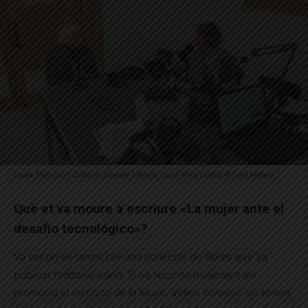
Laura Tremosa i Cristina Junyent a Ràdio Farró-Vil·la Urània © Laia Melero
Què et va moure a escriure
«La mujer ante el
desafio tecnológico»
?
Va ser un encàrrec per una col·lecció de llibres que va
publicar l’editorial Icària. Si no recordo malament els
promovia el
Instituto de la Mujer
. Volien introduir els temes