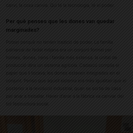
canvi, la cosa canvia. Qui té la tecnologia, té el poder.
Per què penses que les dones van quedar
marginades?
Potser perquè no tenien tradició de poder. La família
patriarcal de l’edat mitjana era un conjunt format per
homes, dones, nens i família més extensa: la unitat de
producció dins un sistema agrícola. Cadascú complia el
paper que li tocava; les dones estaven integrades en el
conjunt. Penso que aquell sistema era més igualitari que el
posterior a la revolució industrial, quan se sortia de casa
per anar a treballar. Haver d’anar a la fàbrica va canviar del
tot l’estructura social.