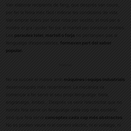
Van elaborar recipients de fang, que després van coure,
per fer la feina més fàcil i millorar les condicions de vida.
Van emprar telers per teixir roba per vestits; el molí per a
moldre el gra i poder fer pa; el martell per construir mobles.
Les
paraules teler, martell o forja
no pertanyien pas al
llenguatge d’especialistes,
formaven part del saber
popular.
Publicitat
No va succeir el mateix amb
màquines i equips industrials
desenvolupats més recentment. La mecànica va
començar a fer servir el seu propi llenguatge: biela,
engranatge, èmbol… Després va venir l’electricitat que no
només feia servir un llenguatge cada cop més esotèric,
sinó que feia servir
conceptes cada cop més abstractes
.
No es podien veure ni el corrent elèctric, ni el voltatge, ni