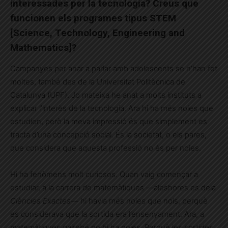
interessades per la tecnologia? Creus que
funcionen els programes tipus STEM
[Science, Technology, Engineering and
Mathematics]?
Campanyes per anar a parlar amb adolescents se n’han fet
moltes, també des de la Universitat Politècnica de
Catalunya (UPF). Jo mateixa he anat a molts instituts a
explicar l’interès de la tecnologia. Ara hi ha més noies que
estudien, però la meva impressió és que simplement es
tracta d’una concepció social. És la societat, o els pares,
que considera que aquesta professió no és per noies.
Hi ha fenòmens molt curiosos. Quan vaig començar a
estudiar, a la carrera de matemàtiques —aleshores es deia
Ciències Exactes
— hi havia més noies que nois, perquè
es considerava que la sortida era l’ensenyament. Ara, a
matemàtiques gairebé no hi ha noies. Perquè les sortides