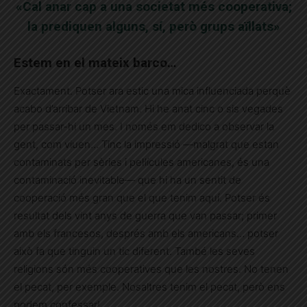
«Cal anar cap a una societat més cooperativa;
la prediquen alguns, sí, però grups aïllats»
Estem en el mateix barco…
Exactament. Potser ara estic una mica influenciada perquè
acabo d’arribar de Vietnam. Hi he anat cinc o sis vegades
per passar-hi un mes. I només em dedico a observar la
gent, com viuen… Tinc la impressió —malgrat que estan
contaminats per sèries i pel·lícules americanes, és una
contaminació inevitable— que hi ha un sentit de
cooperació més gran que el que tenim aquí. Potser és
resultat dels vint anys de guerra que van passar; primer
amb els francesos, després amb els americans… potser
això fa que tinguin un tic diferent. També les seves
religions són més cooperatives que les nostres. No tenen
el pecat, per exemple. Nosaltres tenim el pecat, però ens
podem confessar!