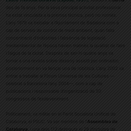
des de fa anys. Per la seva principal activitat professional
ha estat vinculada a la premsa tècnica, però no només.
L’any 1979 va treballar a l’Ajuntament de Badalona com a
cap de serveis de control de medi ambient, quan l’alta
concentració d’indústries i l’absència de legislació
mediambiental de l’època havien malmès la qualitat de l’aire
i l’aigua de la ciutat. Després de ser-hi quatre anys va
tornar a una revista sobre disseny assistit per ordinador;
posteriorment en va llençar una de robòtica. L’any 2002 va
entrar a treballar al Fòrum Universal de les Cultures —
celebrat a Barcelona l’any 2004—, com a cap de
publicacions i responsable d’organització de 50
congressos de l’esdeveniment.
Políticament, va militar en el Partit Socialista Unificat de
Catalunya, el PSUC. Va ser membre de l’
Assemblea de
Catalunya
, i una dels 113 detinguts el 28 d’octubre de