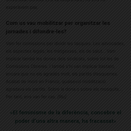
esperàvem pas.
Com us vau mobilitzar per organitzar les
jornades i difondre-les?
Vam fer comissions per dividir les tasques. Les advocades,
els aspectes legals; les metgesses, els de salut… Vam
implicar també les dones dels sindicats, sobre tot les de
Comissions Obreres. I també s’hi van implicar bastant,
encara que no els agradés molt, els partits d’esquerres.
Acabat de morir en Franco, qualsevol mobilització
agradava els partits. Sobre la dona o sobre els mosquits…
Per tant, ens van fer cas.
[Riu]
«El feminisme de la diferència, concebre el
poder d’una altra manera, ha fracassat»