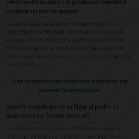
altres instal·lacions; i la producció industrial
va donar un pas de gegant.
Les dones eren perfectes per treballar amb la nova
tecnologia de les fàbriques creades durant la revolució
industrial. Pràcticament tota la mà d’obra de la indústria
tèxtil era femenina; les fàbriques eren plenes de dones.
Però el poder era a un altre lloc. Un lloc on ni tan sols calia
saber tecnologia.
«Les dones no han tingut mai problema per
manejar la tecnologia»
Quan la tecnologia es va lligar al poder és
quan entra en l’àmbit masculí?
Les dones no han tingut mai problema per manejar la
tecnologia. Però quan aquesta tecnologia té poder de