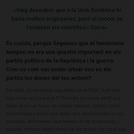
«Vaig descobrir que a la Unió Soviètica hi
havia moltes enginyeres, però el renom se
l’enduien els científics i físics»
És curiós, perquè llegeixes que el feminisme
tampoc no era una qüestió important en els
partits polítics de la República i la guerra.
Com us com vau poder situar-vos en els
partits les dones del teu entorn?
Era difícil. Jo en realitat vaig militar en el PSUC molt tard,
vaig entrar que ja era el 77. Però les dones de partit que
duien anys van haver de batallar bastant. També contra
determinades dones que deien que aquesta lluita no era
prioritària; defensaven que havíem de fer la revolució, i
després arribaria l’alliberament de les dones i de tot el que