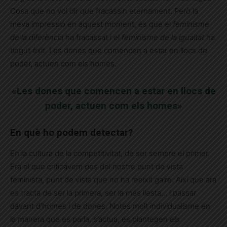
Cosa que no vol dir que fracassin eternament. Però la
meva impressió en aquest moment, és que el
feminisme
de la diferència
ha fracassat i el
feminisme de la igualtat
ha
tingut èxit. Les dones que comencen a estar en llocs de
poder, actuen com els homes.
«Les dones que comencen a estar en llocs de
poder, actuen com els homes»
En què ho podem detectar?
En la cultura de la competitivitat, de ser sempre el primer.
Era el que criticàvem des del nostre punt de vista
feminista, punt de vista que no ha reeixit gaire. Així que ara
es tracta de ser la primera, ser la més llesta… i passar
davant d’homes i de dones. Notes molt individualisme en
la manera que es parla, s’actua, es plantegen els