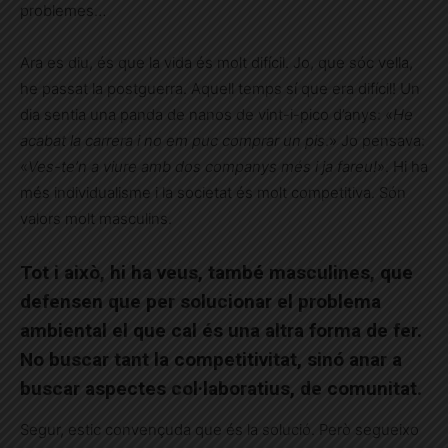
problemes…
Ara es diu, és que la vida és molt difícil. Jo, que sóc vella,
he passat la postguerra. Aquell temps sí que era difícil! Un
dia sentia una panda de nanos de vint-i-pico d’anys: «
He
acabat la carrera i no em puc comprar un pis
.» Jo pensava:
«
Ves-te’n a viure amb dos companys més i ja fareu!
». Hi ha
més individualisme i la societat és molt competitiva. Són
valors molt masculins.
Tot i això, hi ha veus, també masculines, que
defensen que per solucionar el problema
ambiental el que cal és una altra forma de fer.
No buscar tant la competitivitat, sinó anar a
buscar aspectes col·laboratius, de comunitat.
Segur, estic convençuda que és la solució. Però segueixo