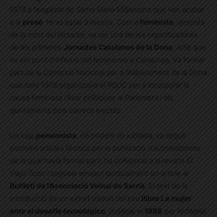
1973 a l’església de Santa Maria Mitjancera que van acabar
a la
presó
. Hi va estar 3 mesos. Com a
feminista
, després
de la mort del dictador, va ser una de les organitzadores
de les primeres
Jornades Catalanes de la Dona
, acte que
va ser punt d’inflexió del feminisme a Catalunya. Va formar
part de la Comissió Nacional per a l’Alliberament de la Dona
que l’any 1978 organitzava el PSUC per a incorporar la
causa feminista i fixar polítiques al Parlament i als
ajuntaments pels càrrecs electes.
Un cop
pensionista
, no podem dir jubilada, va seguir
escrivint articles tècnics per la publicació d’automatismes
de la qual havia format part; ha col·laborat a la revista
El
Viejo Topo
i segueix enviant puntualment un article al
Butlletí de l’Associació Veïnal de Sarrià
. El text de la
introducció és un extret traduït del seu
llibre
La mujer
ante el desafio tecnológico
,
publicat el
1986
per l’editorial