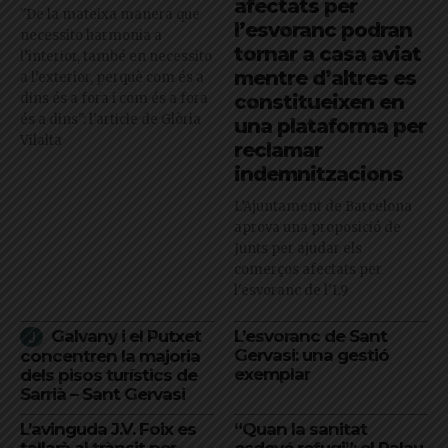
afectats per
"De la mateixa manera que
l’esvoranc podran
necessito harmonia a
tornar a casa aviat
l’interior, també en necessito
mentre d’altres es
a l’exterior, perquè com és a
dins és a fora i com és a fora
constitueixen en
és a dins": l'article de Glòria
una plataforma per
Vilalta
reclamar
indemnitzacions
L’Ajuntament de Barcelona
aprova una proposició de
Junts per ajudar els
comerços afectats per
l'esvoranc de l'L9
Galvany i el Putxet
L’esvoranc de Sant
Gervasi: una gestió
concentren la majoria
exemplar
dels pisos turístics de
Sarrià – Sant Gervasi
L’avinguda J.V. Foix es
“Quan la sanitat
tallarà al trànsit per
esdevé refugi”: el Palau