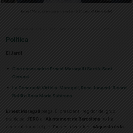
Ernest Maragall en una entrevist amb El Jardí © Elena Bulet
Publicat el 24.11.2023 14:31 · Actualitzat el 27.11.2023 10:29
Política
El Jardí
Cinc coses sobre Ernest Maragall i Sarrià-Sant
Gervasi
La Generació Virtèlia: Maragall, Roca Junyent, Ricard
Bofill o Rosa Maria Subirana
Ernest Maragall
plega. El president i regidor del grup
municipal d’
ERC
a l’
Ajuntament de Barcelona
ho ha
anunciat durant el ple d’aquest divendres.
«Aquesta és la