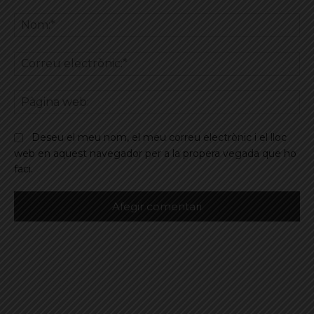
Comentar
No
Co
ele
Pà
we
Deseu el meu nom, el meu correu electrònic i el lloc
web en aquest navegador per a la propera vegada que ho
faci.