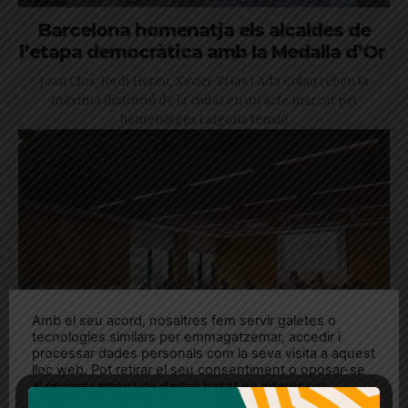
Barcelona homenatja els alcaldes de
l’etapa democràtica amb la Medalla d’Or
Joan Clos, Jordi Hereu, Xavier Trias i Ada Colau reben la
màxima distinció de la ciutat en un acte marcat per
homenatges i alguna tensió
Amb el seu acord, nosaltres fem servir galetes o
tecnologies similars per emmagatzemar, accedir i
processar dades personals com la seva visita a aquest
lloc web. Pot retirar el seu consentiment o oposar-se
al processament de dades basat en interessos
legítims en qualsevol moment fent clic a "Ajustos de