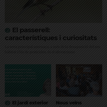
El passerell:
característiques i curiositats
La seva principal amenaça, a més de la desaparició del seu
hàbitat i l'ús de pesticides, és el silvestrisme
El jardí exterior
Nous veïns