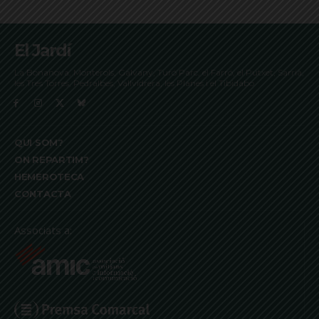
El Jardí
La Bonanova, Monterols, Galvany, Turó Parc, el Farró, el Putxet, Sarrià,
les Tres Torres, Pedralbes, Vallvidrera, les Planes i el Tibidabo
QUI SOM?
ON REPARTIM?
HEMEROTECA
CONTACTA
Associats a: