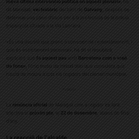
meva última intervenció política en aquest plenari»
, ha
dit Maragall,
veí històric
del barri de
Galvany
, després de
defensar una canvi d’usos per a la prefectura de la policia
espanyola situada a la Via Laietana.
«És una decisió que prenc a consciència i voluntàriament, i
que és estrictament personal», ha dit el republicà,
explicant que
fa aquest pas
amb
Barcelona com a «raó
de fons»
, l’únic motiu de treball diari que considera que
hauria de moure a tots els regidors del plenari municipal.
Publicitat
La
renúncia oficial
de Maragall com a regidor es farà
efectiva el
pròxim ple
, el
22 de desembre
, abans de final
d’any.
La reacció de l’alcalde