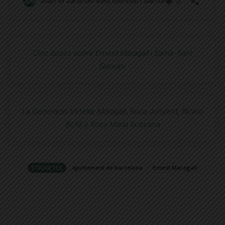
Cinc coses sobre Ernest Maragall i Sarrià-Sant
Gervasi
La Generació Virtèlia: Maragall, Roca Junyent, Ricard
Bofill o Rosa Maria Subirana
ETIQUETES
ajuntament de barcelona
Ernest Maragall