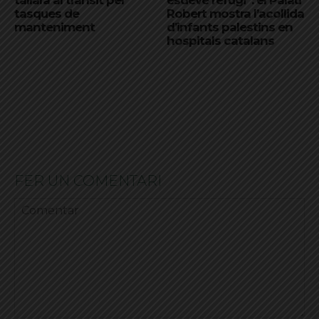
tasques de
Robert mostra l’acollida
manteniment
d’infants palestins en
hospitals catalans
FER UN COMENTARI