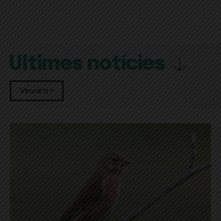
Últimes notícies
Veure'n +