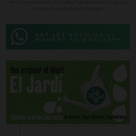
Diverses associacions de la ciutat han presentat una queixa
formal a la Sindicatura de Greuges
REP LES NOTÍCIES AL
MOMENT AL WHATSAPP!