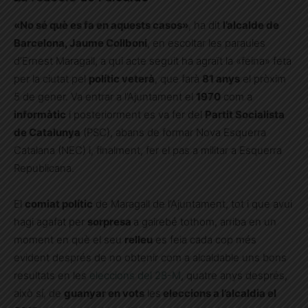
«No sé què es fa en aquests casos»
, ha dit
l’alcalde de
Barcelona, Jaume Collboni
, en escoltar les paraules
d’Ernest Maragall, a qui acte seguit ha agraït la «feina» feta
per la ciutat pel
polític veterà
, que farà
81 anys
el pròxim
5 de gener. Va entrar a l’Ajuntament el
1970
com a
informàtic
i posteriorment es va fer del
Partit Socialista
de Catalunya
(PSC), abans de formar Nova Esquerra
Catalana (NEC) i, finalment, fer el pas a militar a Esquerra
Republicana.
El
comiat polític
de Maragall de l’Ajuntament, tot i que avui
hagi agafat per
sorpresa
a gairebé tothom, arriba en un
moment en què el seu
relleu
es feia cada cop més
evident després de no obtenir com a alcaldable uns bons
resultats en les
eleccions del 28-M
, quatre anys després,
això sí, de
guanyar en vots
les
eleccions a l’alcaldia el