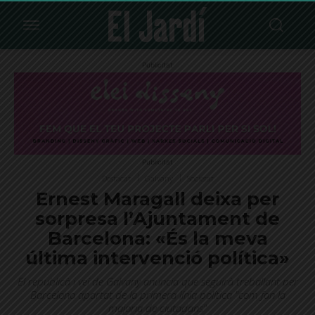
Publicitat
Publicitat
Destacat
Galvany
Societat
Ernest Maragall deixa per
sorpresa l’Ajuntament de
Barcelona: «És la meva
última intervenció política»
El republicà i veí de Galvany anuncia que seguirà treballant per
Barcelona apartat de la primera línia política "com fan la
majoria de ciutadans"