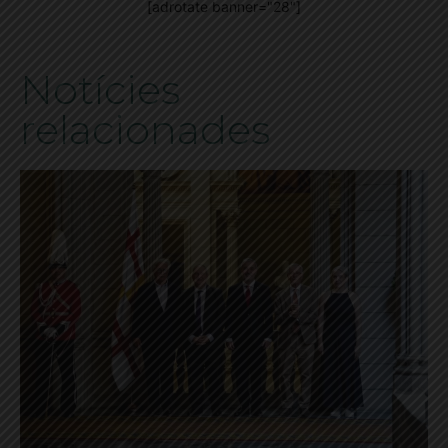
[adrotate banner="28"]
Notícies
relacionades