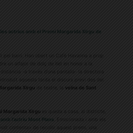
e les actrius amb el Premi Margarida Xirgu de
t pel barri. Han obert un Cafè Havanna a prop
dre un
alfajor
de dolç de llet en honor a la
istància -a través d’una pantalla- la directora
ntroduït aquesta tarda el discurs previ des del
Margarida Xirgu
de teatre, la
veïna de Sant
l Margarida Xirgu
es queda a casa, al districte,
 amb l’actriu Mont Plans
. Emocionada i amb els
«molt contenta» de recollir aquest premi, una