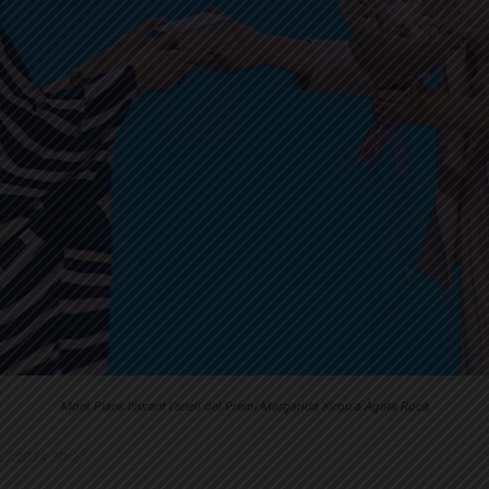
Mont Plans lliurant l'anell del Premi Margarida Xirgu a Àgata Roca
22.7.2024 20:27