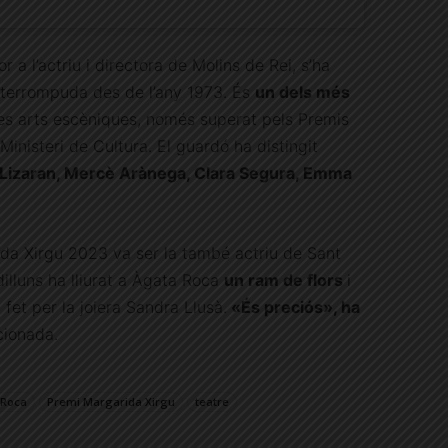
r a l’actriu i directora de Molins de Rei, s’ha
nterrompuda des de l’any 1973. És
un dels més
les arts escèniques, només superat pels Premis
Ministeri de Cultura. El guardó ha distingit
 Lizaran, Mercè Arànega, Clara Segura, Emma
da Xirgu 2023 va ser la també actriu de Sant
dilluns ha lliurat a Àgata Roca
un ram de flors
i
u
fet per la joiera Sandra Llusà.
«És preciós», ha
cionada.
 Roca
Premi Margarida Xirgu
teatre