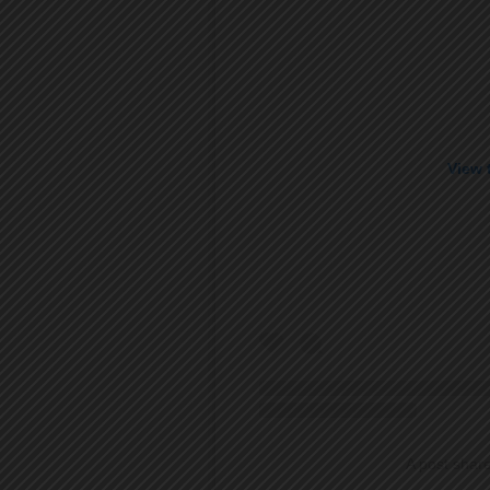
View 
A post shar