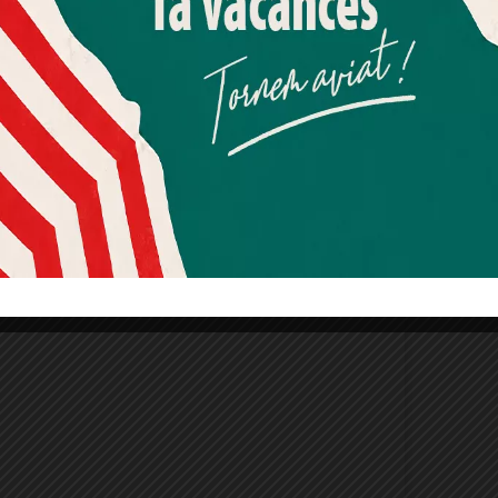
unberg
que tornarà a la cartellera a finals de la
Més informació
Acceptar
Rebutjar tot
 reconeixement del jurat.
Quan l’usuari crea un compte al Diari el Jardí, dona el seu
consentiment explícit per rebre comunicacions
les actrius guanyen en matisos i expertesa
informatives relacionades amb el servei. Aquest
 sobre Àgata Roca,
familiar dels Maragall i dels
consentiment pot ser revocat en qualsevol moment
ompanyes de professió a la
companyia
T de
mitjançant l’enllaç de baixa present a tots els correus.
i Marta Pérez
, fa dies que van celebrar-ho a
que seria ella qui rebria el guardó.