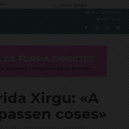
res
El meu compte
C
32.1
Sant Gervasi
C
32.1
Sarrià
ida Xirgu: «A
passen coses»
r actriu de la temporada teatral barcelonina