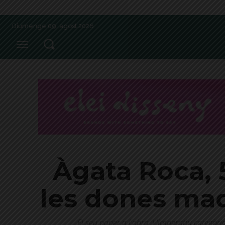
Diumenge 09, agost 2026
Àgata Roca, 
les dones ma
El seu paper a l'obra 'L'imperatiu categòri