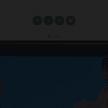
2
min.