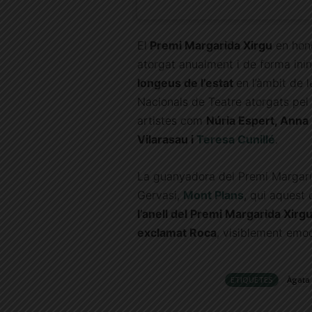
El
Premi Margarida Xirgu
en hono
atorgat anualment i de forma ini
longeus de l’estat
en l’àmbit de 
Nacionals de Teatre atorgats pel 
artistes com
Núria Espert, Anna
Vilarasau i
Teresa Cunillé
.
La guanyadora del Premi Margari
Gervasi,
Mont Plans
, qui aquest 
l’anell del Premi Margarida Xirg
exclamat Roca
, visiblement emo
ETIQUETES
Àgata