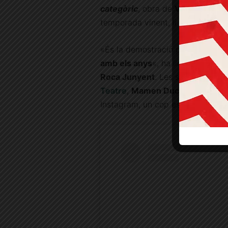
categòric
, obra de
Victoria Szp
temporada vinent, li ha valgut el
«És la demostració pràctica que
amb els anys
«, ha lloat el jurat
Roca Junyent
. Les seves tres c
Teatre
,
Mamen Duch, Carme Pla 
Instagram, un cop es va anunciar 