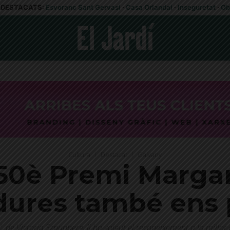
DESTACATS:
Esvoranc Sant Gervasi
·
Casa Orlandai
·
Inseguretat
·
Ob
Cultura
Destacat
Galvany
50è Premi Margar
dures també ens 
c', de Victoria Szpunberg, li ha valgut el reconeixement a la millo