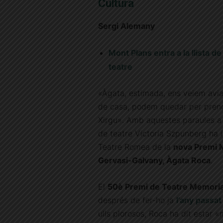
Cultura
Sergi Alemany
Mont Plans entra a la llista d
teatre
«Àgata, estimada, ens veiem avia
de casa, podem quedar per pren
Xirgu». Amb aquestes paraules a d
de teatre Victoria Szpunberg ha i
Teatre Romea de la
nova Premi 
Gervasi-Galvany, Àgata Roca
.
El
50è Premi de Teatre Memoria
després de fer-ho ja
l’any passat
ulls plorosos, Roca ha dit estar 