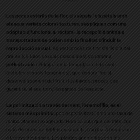
Publicitat
Les peces estèrils de la flor, els sèpals i els pètals amb
els seus variats colors i textures, s’expliquen com una
adaptació funcional al reclam i la recepció d’animals
transportadors de pol·len amb la finalitat d’induir la
reproducció sexual
. Aquest procés de transferència del
pol·len (cèl·lules sexuals masculines) s’anomena
pol·linització
i culmina en la fecundació dels òvuls
(cèl·lules sexuals femenines), que donarà lloc al
desenvolupament del fruit i les llavors, procés que
garantirà, al seu torn, l’expansió de l’espècie.
La pol·linització a través del vent, l’anemofília
, és el
sistema més primitiu
, poc especialitzat i amb una taxa de
malbaratament exagerada. Hom calcula que del més d’un
milió de grans de pol·len escampats, n’arribarà només un
a la seva destinació. Les plantes anemòfiles són els