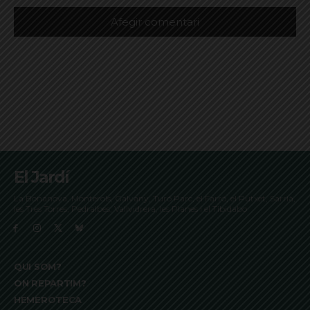
El Jardí
La Bonanova, Monterols, Galvany, Turó Parc, el Farró, el Putxet, Sarrià,
les Tres Torres, Pedralbes, Vallvidrera, les Planes i el Tibidabo
QUI SOM?
ON REPARTIM?
HEMEROTECA