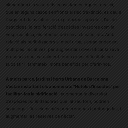
alimentària i la salut dels ecosistemes. Aquest declivi,
que en alguns casos s’enfronta al risc d’extinció, es deu a
l’augment de malalties en explotacions apícoles, l’ús de
pesticides, la proliferació d’espècies invasores com la
vespa asiàtica, els efectes del canvi climàtic, etc.
Amb
relació als pol·linitzadors al medi urbà, s’estan endegant
múltiples iniciatives per augmentar i diversificar la seva
presència que, actualment tenen grans dificultats per
subsistir i, tanmateix, molts beneficis per oferir-nos.
A molts parcs, jardins i horts Urbans de Barcelona
s’estan instal·lant els anomenats “Hotels d’Insectes” per
facilitar-los la nidificació
i augmentar la diversitat
d’espècies pol·linitzadores que, al seu torn, podrien
aconseguir floracions més primerenques i prolongades, i
augmentar les reserves de nèctar.