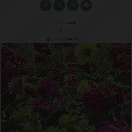
Per
El Jardí
3
min.
10 d'agost de 2025