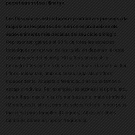
perpetuaran el seu llinatge
.
Les flors són les estructures reproductives presents a la
majoria de les plantes del món on es produeixen els
esdeveniments més decisius del seu cicle biològic
.
Representen gairebé el 90 % de totes les espècies
botàniques terrestres, de les quals en depenen la resta
d’organismes del planeta. Hi ha flors bisexuals o
hermafrodites amb els dos sexes situats a la mateixa flor,
i flors unisexuals, amb els sexes separats en flors
independents. Aquesta diferenciació es dona també a
escala d’individu. Per exemple, les alzines i els pins, etc.,
tenen flors masculines i femenines en el mateix individu
(Monoiques) i, altres, com els salzes i el teix tenen peus
mascles i peus femelles (Dioiques). Altres variables
també es donen en menor freqüència.