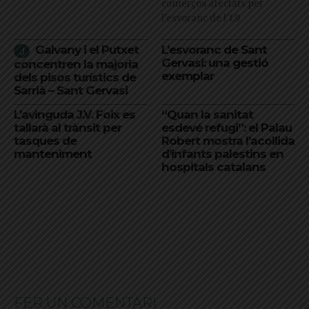
comerços afectats per
l'esvoranc de l'L9
Galvany i el Putxet
L’esvoranc de Sant
Gervasi: una gestió
concentren la majoria
exemplar
dels pisos turístics de
Sarrià – Sant Gervasi
L’avinguda J.V. Foix es
“Quan la sanitat
tallarà al trànsit per
esdevé refugi”: el Palau
tasques de
Robert mostra l’acollida
manteniment
d’infants palestins en
hospitals catalans
FER UN COMENTARI