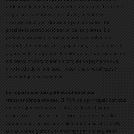
cridaners de les flors, la diversitat de formes, textures i
fragàncies constitueix una estratègia evolutiva
transcendental per atraure els pol·linitzadors i fer
possible la reproducció sexual de les plantes. Els
pol·linitzadors més importants són les abelles, els
borinots, les mosques i les papallones, i ocasionalment
alguns ocells i ratpenats.
El color de les flors resideix en
els pètals on s’acumulen un conjunt de pigments que,
amb l’acció de la llum solar, creen una diversificada i
fascinant gamma cromàtica.
La importància dels pol·linitzadors té una
transcendència enorme
. El 75 % dels principals conreus
del món que produeixen fruits, verdures i llavors
depenen de la pol·linització, principalment d’insectes.
Aquestes poblacions estan disminuint a escala mundial,
la qual cosa significa una amenaça per a la seguretat