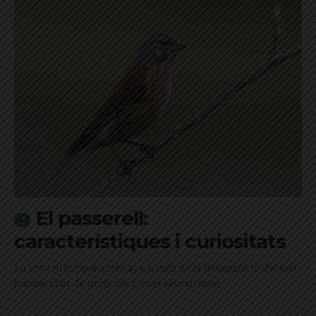
El passerell:
característiques i curiositats
La seva principal amenaça, a més de la desaparició del seu
hàbitat i l'ús de pesticides, és el silvestrisme