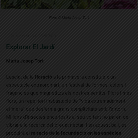
Flors © Maria Josep Tort
Publicat el 10.8.2025 7:00
Explorar El Jardí
Maria Josep Tort
L’esclat de la
floració
a la primavera constitueix un
espectacle extraordinari, un festival de formes, colors i
fragàncies que magnetitza els nostres sentits. Flors i més
flors, un repertori inabastable de “vida extremadament
efímera” que desferma grans complicitats amb l’entorn.
Milions d’insectes encuriosits al seu voltant no paren de
vibrar a la recerca del preuat nèctar.
I en aquest ball, es
produirà el
miracle de la fecundació on les espècies