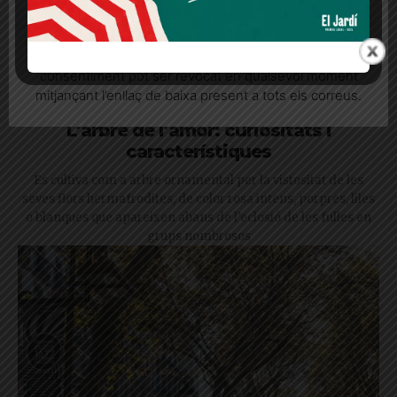
Quan l’usuari crea un compte al Diari el Jardí, dona el
seu consentiment explícit per rebre comunicacions
informatives relacionades amb el servei. Aquest
consentiment pot ser revocat en qualsevol moment
mitjançant l’enllaç de baixa present a tots els correus.
L’arbre de l’amor: curiositats i
característiques
Es cultiva com a arbre ornamental per la vistositat de les
seves flors hermafrodites, de color rosa intens, porpres, liles
o blanques que apareixen abans de l’eclosió de les fulles en
grups nombrosos