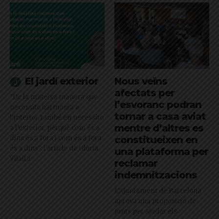
El jardí exterior
Nous veïns
afectats per
"De la mateixa manera que
l’esvoranc podran
necessito harmonia a
tornar a casa aviat
l’interior, també en necessito
mentre d’altres es
a l’exterior, perquè com és a
dins és a fora i com és a fora
constitueixen en
és a dins": l'article de Glòria
una plataforma per
Vilalta
reclamar
indemnitzacions
L’Ajuntament de Barcelona
aprova una proposició de
Junts per ajudar els