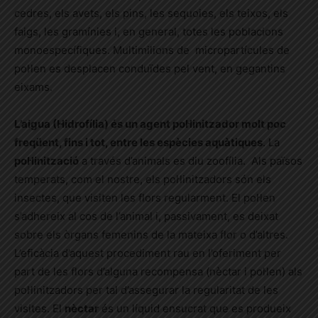
cedres, els avets, els pins, les sequoies, els teixos, els
faigs, les gramínies i, en general, totes les poblacions
monoespecífiques. Multimilions de micropartícules de
pol·len es desplacen conduïdes pel vent, en gegantins
eixams.
L’aigua (Hidrofília) és un agent pol·linitzador molt poc
freqüent, fins i tot, entre les espècies aquàtiques
.
La
pol·linització
a través d’animals es diu zoofília. Als països
temperats, com el nostre, els pol·linitzadors són els
insectes, que visiten les flors regularment. El pol·len
s’adhereix al cos de l’animal i, passivament, es deixat
sobre els òrgans femenins de la mateixa flor o d’altres.
L’eficàcia d’aquest procediment rau en l’oferiment per
part de les flors d’alguna recompensa (nèctar i pol·len) als
pol·linitzadors per tal d’assegurar la regularitat de les
visites.
El
nèctar
és un líquid ensucrat que es produeix