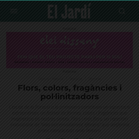
Publicitat
Publicitat
Ciència i Natura
Destacat
Districte
Flors, colors, fragàncies i
pol·linitzadors
L’esclat de la floració a la primavera constitueix un espectacle
extraordinari, un festival de formes, colors i fragàncies que
magnetitza els nostres sentits. Flors i més flors, un repertori
inabastable de “vida extremadament efímera” que desferma
grans complicitats amb l’entorn.