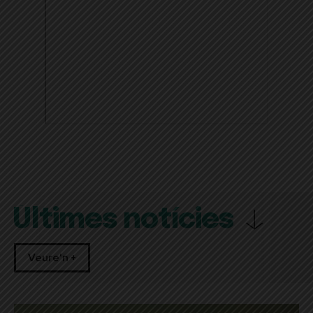
Últimes notícies
Veure'n +