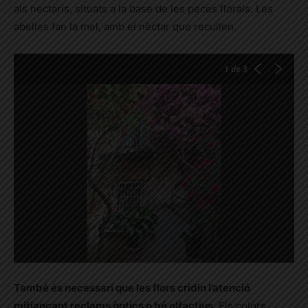
als nectaris, situats a la base de les peces florals. Les
abelles fan la mel, amb el nèctar que recullen.
1
de 3
També és necessari que les flors cridin l’atenció
mitjançant reclams òptics o bé olfactius
. Els colors