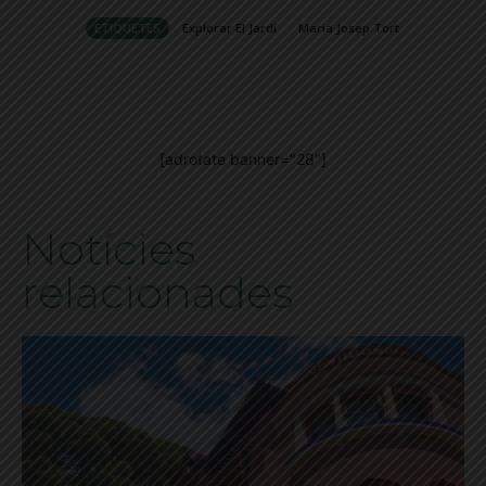
ETIQUETES
Explorar El Jardí
Maria Josep Tort
[adrotate banner="28"]
Notícies
relacionades