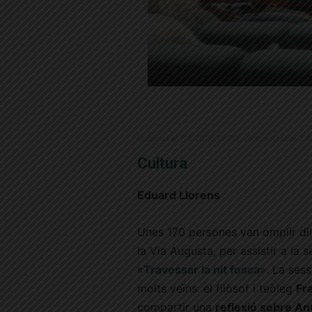
Publicat el 7.4.2026 12:00 · Actualitzat el 7
Cultura
Eduard Llorens
Unes 170 persones van omplir dill
la Via Augusta, per assistir a la
«
Travessar la nit fosca
». La ses
molts veïns: el filòsof i teòleg
Fr
compartir una
reflexió sobre An