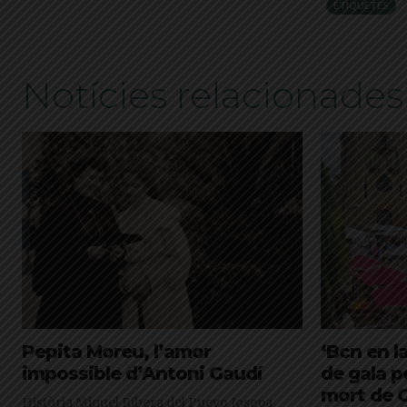
ETIQUETES
Notícies relacionades
Pepita Moreu, l’amor
‘Bcn en la
impossible d’Antoni Gaudí
de gala p
mort de 
Història Miquel Ribera del Pueyo Josepa