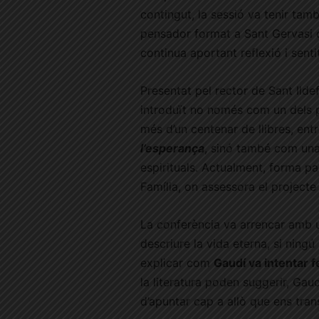
contingut, la sessió va tenir tamb
pensador format a Sant Gervasi qu
continua aportant reflexió i sentit
Presentat pel rector de Sant Ild
introduït no només com un dels 
més d’un centenar de llibres, ent
l’esperança
, sinó també com una 
espirituals. Actualment, forma p
Família, on assessora el projecte 
La conferència va arrencar amb
descriure la vida eterna, si ningú 
explicar com
Gaudí va intentar fe
la literatura poden suggerir, Ga
d’apuntar cap a allò que ens tran