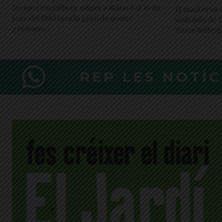
Moreu i Fornells va néixer a Mataró el 16 de
El market va c
juny del 1857 i era la gran de quatre
amb més de 5.0
germans,...
Torre Belles
REP LES NOTÍ