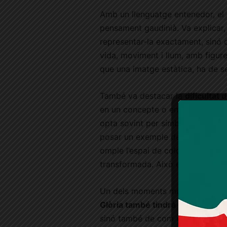
Amb un llenguatge entenedor, el 
pensament gaudinià. Va explicar,
representar-la exactament, sinó o
vida, moviment i llum, amb figure
que una imatge estàtica, ha de s
També va destacar la
dificultat
en un concepte o en una imatge, 
opta sovint per símbols, com la ll
posar un exemple de la llum que e
omple l’espai de colors. «La llum
transformada. Això ens ajuda a e
Un dels moments més interessant
Glòria també tindrà una dimens
sinó també de com viure aquí i ar