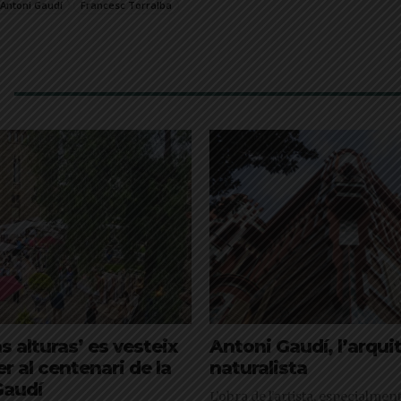
Antoni Gaudí
Francesc Torralba
s alturas’ es vesteix
Antoni Gaudí, l’arqui
er al centenari de la
naturalista
Gaudí
L’obra de l'artista, especialmen