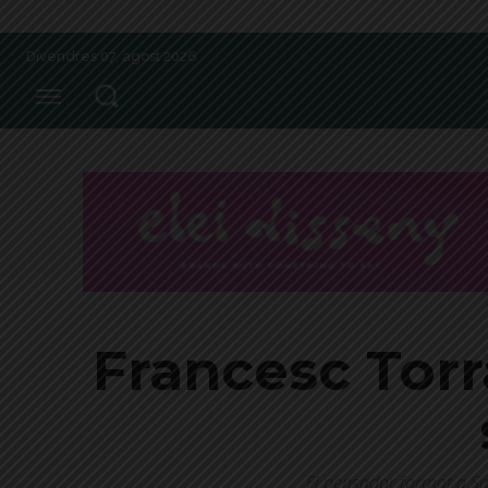
Divendres 07, agost 2026
Francesc Torr
El pensador format a San