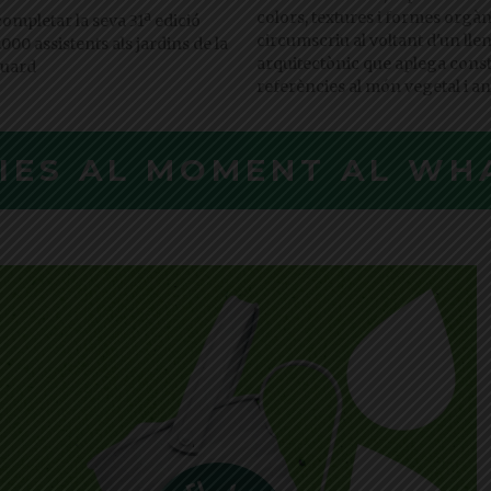
colors, textures i formes orgàn
ompletar la seva 31ª edició
circumscriu al voltant d'un ll
00 assistents als jardins de la
arquitectònic que aplega cons
guard
referències al món vegetal i a
CIES AL MOMENT AL WH