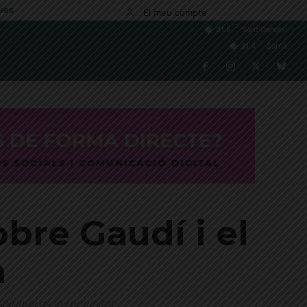
res
El meu compte
C
31.5
Sant Gervasi
C
31.4
Sarrià
bre Gaudí i el
a
spiritual de la comunitat