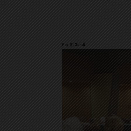
Per
El Jardí