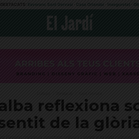
DESTACATS:
Esvoranc Sant Gervasi
·
Casa Orlandai
·
Inseguretat
·
Ob
Cultura
Destacat
Sant Gervasi
alba reflexiona so
sentit de la glòri
t Gervasi continua aportant reflexió i sentit a la vida cultural i e