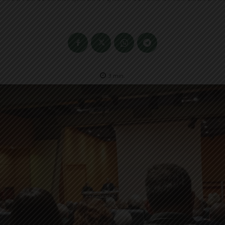
3
min.