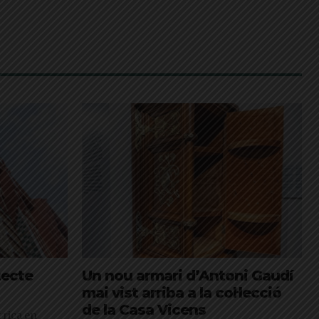
tecte
Un nou armari d’Antoni Gaudí
mai vist arriba a la col·lecció
de la Casa Vicens
t rica en