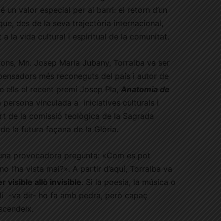
é un valor especial per al barri: el retorn d’un
e, des de la seva trajectòria internacional,
 a la vida cultural i espiritual de la comunitat.
efons, Mn. Josep Maria Jubany, Torralba va ser
pensadors més reconeguts del país i autor de
re ells el recent premi Josep Pla,
Anatomia de
persona vinculada a iniciatives culturals i
art de la comissió teològica de la Sagrada
de la futura façana de la Glòria.
 una provocadora pregunta: «Com es pot
no l’ha vista mai?». A partir d’aquí, Torralba va
r visible allò invisible
. Si la poesia, la música o
udí -va dir- ho fa amb pedra, però capaç
scendeix.