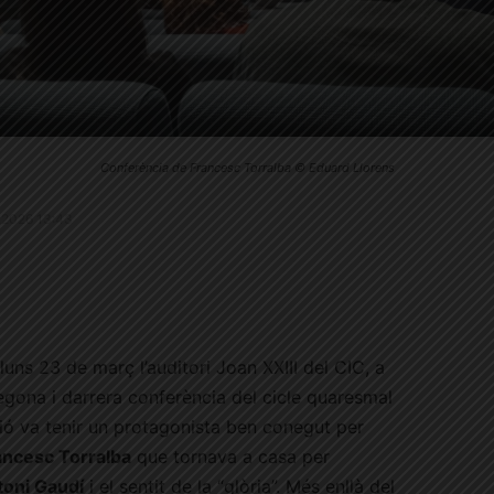
Conferència de Francesc Torralba © Eduard Llorens
.4.2026 13:43
uns 23 de març l’auditori Joan XXIII del CIC, a
 segona i darrera conferència del cicle quaresmal
sió va tenir un protagonista ben conegut per
ancesc Torralba
que tornava a casa per
toni Gaudí
i el sentit de la “glòria”. Més enllà del