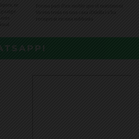
iques, se
Forma part d'un moble que el matrimoni
enguatge
Vicens tenia en una casa d'Alella i s'ha
tants
recuperat en una subhasta
nimal
ATSAPP!