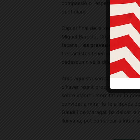
compassió o l’esperança, en una 
quotidiana.
Cap al final de la xerrada, Torral
Miquel Barceló, Cristina Iglesias
façana, i
es preveu que durant el
tres artistes tenen «estils madurs
cadascun nivells diferents de la 
Amb aquesta xerrada, el cicle «T
d’haver reunit prop de 250 assist
sobre «Mort i eternitat en la po
convidat a mirar la fe a través de
Gaudí i de Maragall ha deixat la 
llunyana, pot començar a intuir-s