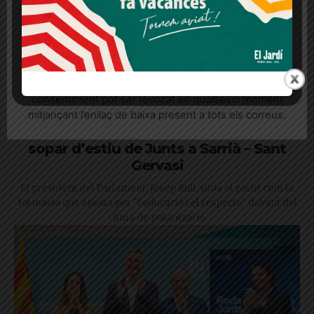
Més informació
Acceptar
Rebutjar tot
Quan l’usuari crea un compte al Diari el Jardí, dona el
seu consentiment explícit per rebre comunicacions
informatives relacionades amb el servei. Aquest
consentiment pot ser revocat en qualsevol moment
mitjançant l’enllaç de baixa present a tots els correus.
Més de 80 persones assisteixen al
sopar d’estiu de Junts a Sarrià – Sant
Gervasi
El president del Parlament, Josep Rull, situa el partit com la
formació que aposta per "l'educació i el respecte" davant del
clima de polarització