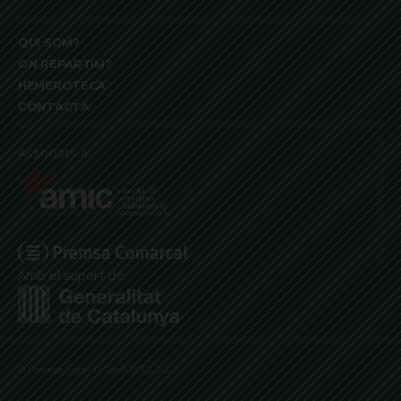
QUI SOM?
ON REPARTIM?
HEMEROTECA
CONTACTA
Associats a:
Amb el suport de:
© Premsa Local El Jardí SCCL 2025