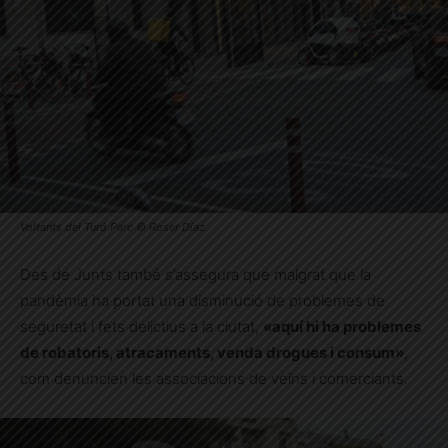
Voltants del Turó Parc © Roser Díaz
Des de Junts també s’assegura que malgrat que la
pandèmia ha portat una disminució de problemes de
seguretat i fets delictius a la ciutat,
«aquí hi ha problemes
de robatoris, atracaments, venda drogues i consum»
,
com denuncien les associacions de veïns i comerciants.