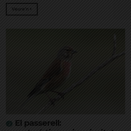
Veure'n +
El passerell: