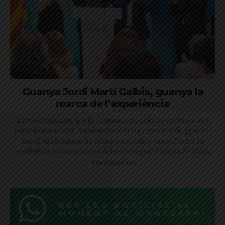
Guanya Jordi Martí Galbis, guanya la
marca de l’experiència
"En un context en què la comunicació política sovint es mou
entre la notorietat, la immediatesa i la capacitat de generar
soroll, el vot intern ha prioritzat un altre tipus d’actiu: la
credibilitat construïda des del recorregut": l'opinió de Marta
Royo Espinet
REP LES NOTÍCIES AL
MOMENT AL WHATSAPP!