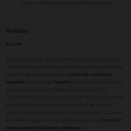
Pol Lliró i Jordi Martí als voltants del Turó Parc © Roser Díaz
Publicat el 22.1.2021 13:45 · Actualitzat el 25.1.2021 11:08
Política
El Jardí
El regidor portaveu de Junts a l’Ajuntament de Barcelona,
Jordi Martí, ha reclamat aquest dijous al Govern municipal
a Sarrià – Sant Gervasi que es
revisin els canvis a la
mobilitat
a l’entorn del
Turó Parc
. En una compareixença
de premsa des de la confluència dels carrers Borí i
Fontestà amb Beethoven, ha remarcat la necessitat de fer
aquests canvis per «garantir la seguretat de vianants i
usuaris» de les diferents vies, i atendre les reivindicacions
dels veïns d’aquesta zona, que asseguren que
des de fa
mesos alerten d’incidents continus.