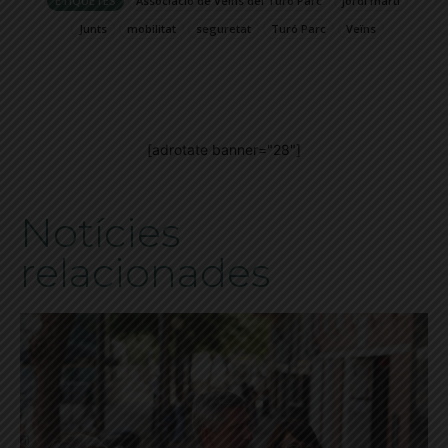
ETIQUETES
Associacio de Veïns del Turo Parc
jordi marti
Junts
mobilitat
seguretat
Turó Parc
Veïns
[adrotate banner="28"]
Notícies
relacionades