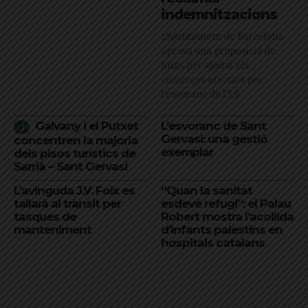
indemnitzacions
L’Ajuntament de Barcelona
aprova una proposició de
Junts per ajudar els
comerços afectats per
l'esvoranc de l'L9
Galvany i el Putxet
L’esvoranc de Sant
Gervasi: una gestió
concentren la majoria
exemplar
dels pisos turístics de
Sarrià – Sant Gervasi
L’avinguda J.V. Foix es
“Quan la sanitat
tallarà al trànsit per
esdevé refugi”: el Palau
tasques de
Robert mostra l’acollida
manteniment
d’infants palestins en
hospitals catalans