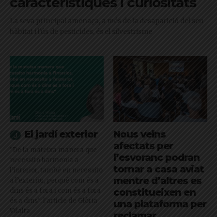
característiques i curiositats
La seva principal amenaça, a més de la desaparició del seu
hàbitat i l'ús de pesticides, és el silvestrisme
El jardí exterior
Nous veïns
afectats per
"De la mateixa manera que
l’esvoranc podran
necessito harmonia a
tornar a casa aviat
l’interior, també en necessito
mentre d’altres es
a l’exterior, perquè com és a
dins és a fora i com és a fora
constitueixen en
és a dins": l'article de Glòria
una plataforma per
Vilalta
reclamar