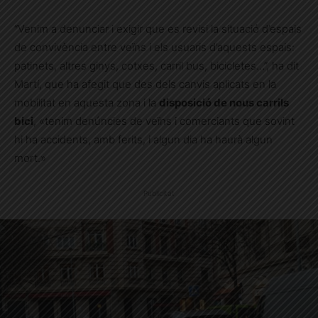
“Venim a denunciar i exigir que es revisi la situació d’espais
de convivència entre veïns i els usuaris d’aquests espais:
patinets, altres ginys, cotxes, carril bus, bicicletes…”, ha dit
Martí, que ha afegit que des dels canvis aplicats en la
mobilitat en aquesta zona i la
disposició de nous carrils
bici
, «tenim denúncies de veïns i comerciants que sovint
hi ha accidents, amb ferits, i algun dia ha haurà algun
mort.»
Publicitat