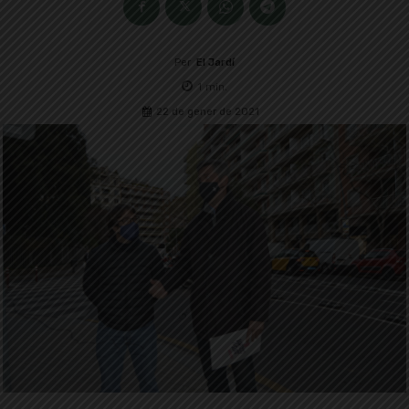
Per
El Jardí
1
min.
22 de gener de 2021