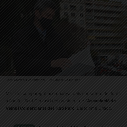
Jordi Martí als voltants del Turó Parc © Roser Díaz
Martí ha comparegut acompanyat dels consellers de Junts
a Sarrià – Sant Gervasi i del president de l
‘Associació de
Veïns i Comerciants del Turó Parc
, Bartolomé Criado.