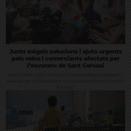
Junts exigeix solucions i ajuts urgents
pels veïns i comerciants afectats per
l’esvoranc de Sant Gervasi
Martí Galbis i Laïlla reclamen "responsabilitats polítiques" i
lamenta que ni l'Ajuntament ni la Generalitat hagin demanat
"disculpes"