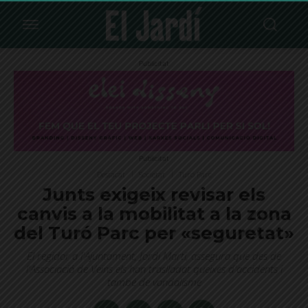
Publicitat
Publicitat
Destacat
Societat
Turó Parc
Junts exigeix revisar els
canvis a la mobilitat a la zona
del Turó Parc per «seguretat»
El regidor a l'Ajuntament, Jordi Martí, assegura que des de
l'Associació de Veïns els han traslladat queixes d'accidents i
també de vandalisme