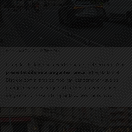
Voltants del Turó Parc © Roser Díaz
El regidor de Junts ha recordat que des del seu grup s’han
presentat diferents preguntes i precs
, adreçats tant al
Districte com a l’àrea de mobilitat, per demanar «que es
prenguin mesures perquè hi hagi més prevenció, més
senyalització i s’avaluï la implantació dels carrils bici.»