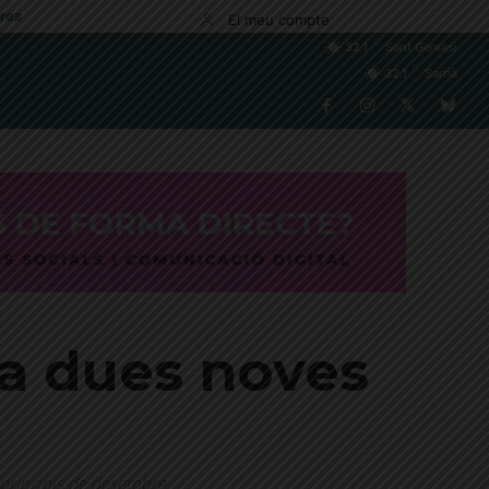
res
El meu compte
C
32.1
Sant Gervasi
C
32.1
Sarrià
ra dues noves
 a principis de desembre