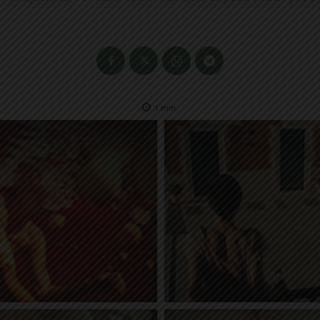
1
min.