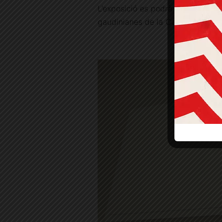
L’exposició es podrà visitar
fins 
gaudinianes de la Casa Vicens.