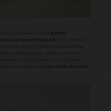
da, la Casa Vicents acull el
III Premi
 com a instrument d’inspiració
,
on es presenta
s menors de 35 anys, l’obra dels quals ha estat
edició. Cristina Agàpito, directora d´Art de la
omissària d’aquesta exposició que es podrà
emporals de la casa museu
fins al 8 de desembre