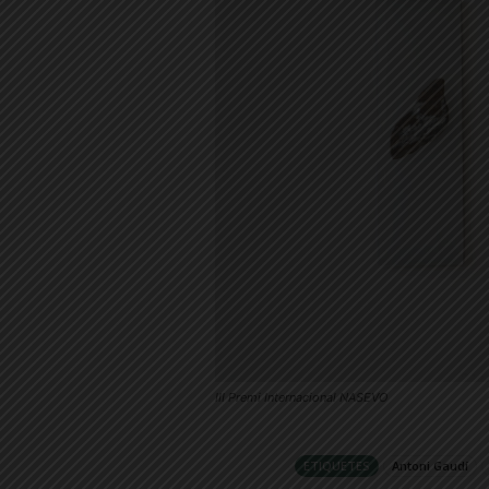
III Premi Internacional NASEVO
ETIQUETES
Antoni Gaudí