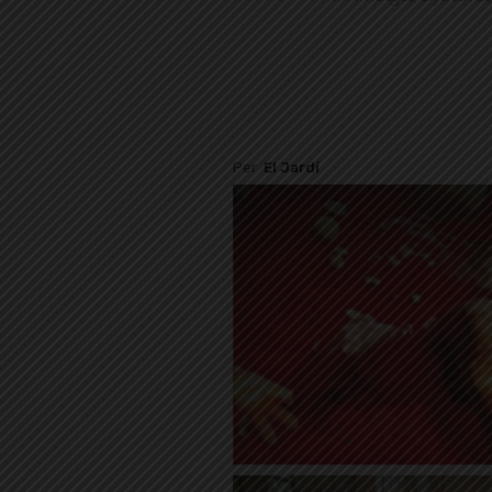
Per
El Jardí