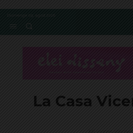
Diumenge 09, agost 2026
La Casa Vice
'Mil imatges olfactives