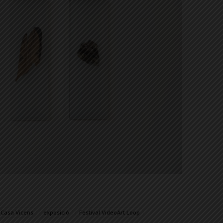
Casa Vicens
exposició
Festival VideoArt Loop