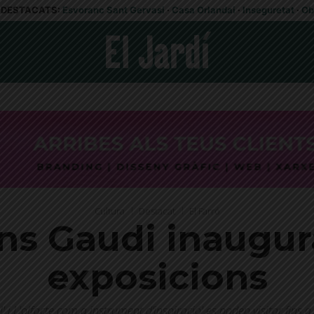
DESTACATS:
Esvoranc Sant Gervasi
·
Casa Orlandai
·
Inseguretat
·
Ob
Cultura
Destacat
El Farró
ns Gaudi inaugu
exposicions
!' i L'olfacte com a instrument d’inspiració' es poden visitar fins