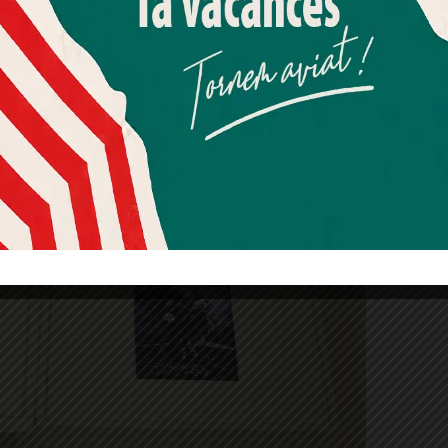
al 12 de desembre
d’aquest any a les estances
Més informació
Acceptar
Rebutjar tot
Quan l’usuari crea un compte al Diari el Jardí, dona el seu
consentiment explícit per rebre comunicacions
Publicitat
informatives relacionades amb el servei. Aquest
consentiment pot ser revocat en qualsevol moment
mitjançant l’enllaç de baixa present a tots els correus.