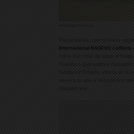
Mil Imatges Olfactives
D’altra banda, i per primera vega
Internacional NASEVO
L’olfacte
l’obra d’un total de setze artiste
finalista o guanyadora d’aquesta 
Fundación Ernesto Ventós és la c
veure a la sala d´exposicions t
d’aquest any.