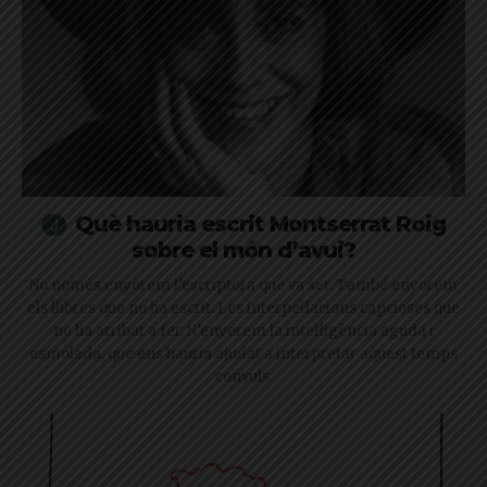
Què hauria escrit Montserrat Roig
sobre el món d’avui?
No només enyorem l’escriptora que va ser. També enyorem
els llibres que no ha escrit. Les interpel·lacions capcioses que
no ha arribat a fer. N’enyorem la intel·ligència aguda i
esmolada, que ens hauria ajudat a interpretar aquest temps
convuls.