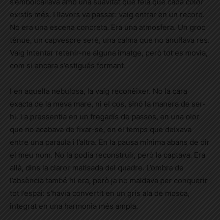
s’embolcallava amb una suavitat que feia que cada color
existís més. I llavors va passar: vaig entrar en un record.
No era una escena concreta. Era una atmosfera. Un groc
tènue, un capvespre serè, una calma que no anul·lava res.
Vaig intentar retenir-ne alguna imatge, però tot es movia,
com si encara s’estigués formant.
I en aquella nebulosa, la vaig reconèixer. No la cara
exacta de la meva mare, ni el cos, sinó la manera de ser-
hi. La pressentia en un fregadís de passos, en una olor
que no acabava de fixar-se, en el temps que deixava
entre una paraula i l’altra. En la pausa mínima abans de dir
el meu nom. No la podia reconstruir, però la captava. Era
allà, dins la claror matisada del quadre. L’ombra de
l’absència també hi era, però ja no maldava per conquerir
tot l’espai: s’havia convertit en un gris ala de mosca,
integrat en una harmonia més ampla.