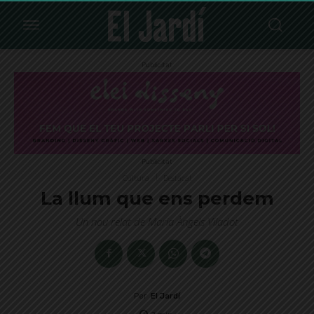
Publicitat
Publicitat
Cultura
Destacat
La llum que ens perdem
Un nou relat de Maria Àngels Viladot
Per
El Jardí