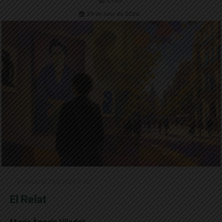
3
min.
29 de juny de 2026
Publicat el 29.6.2026 5:30
El Relat
Maria Àngels Viladot