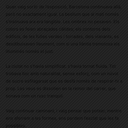
Quan vaig sortir de l’exposició, Barcelona continuava allà,
però no exactament igual. La besllum que al matí només
s’insinuava ara era tangible. Les ombres no pesaven. Els
colors es feien abraçades càlides; els contorns dels
edificis, de les fulles verdes i torrades, dels vianants, es
desdibuixaven lleument, com si una llàntia tremolosa els
il·luminés només el just.
La ciutat no s’havia simplificat: s’havia tornat fluida. Tot
trobava lloc amb naturalitat, sense esforç, com un núvol
de sucre esfilagarsat que es desfà només de respirar-hi a
prop. Les veus es dissolien en la remor del carrer, que
sonava com un rusc tranquil.
Vaig continuar caminant, i vaig pensar que potser, mentre
ens aferrem a les formes, ens perdem l’esclat que les fa
possibles.