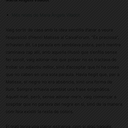
Més relats de Maria Àngels Viladot
Vaig sortir de casa amb la idea senzilla d’anar a veure
l’exposició d’Henri Matisse al CaixaForum. “És preciosa”,
m’havien dit. La paraula em semblava pobra, però mentre
caminava cap allí, amb aquella il·lusió que s’enfila sense
fer soroll, vaig adonar-me que potser no es tractava de
trobar un adjectiu millor, sinó d’acceptar que hi ha coses
que no caben en una sola paraula. Havia llegit que, per a
Matisse, el negre no era absència, sinó una forma de
llum. Sempre m’havia semblat una frase enigmàtica.
Aquell matí, però, sense adonar-me’n, vaig començar a
sospitar que no parlava del negre en si, sinó de la manera
com feia existir la resta de colors.
El matí tenia una claror estranya, com si algú hagués