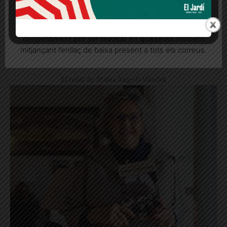
Quan l’usuari crea un compte al Diari el Jardí, dona el
seu consentiment explícit per rebre comunicacions
informatives relacionades amb el servei. Aquest
consentiment pot ser revocat en qualsevol moment
mitjançant l’enllaç de baixa present a tots els correus.
El banc de Monterols
El relat de Maria Àngels Viladot