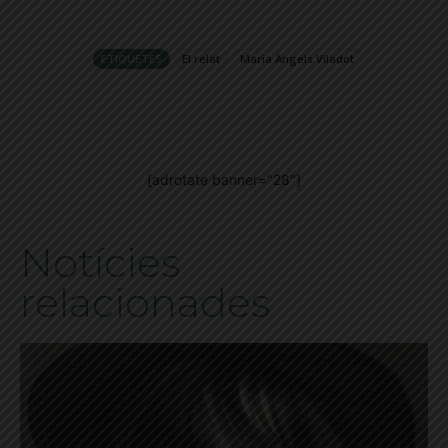
ETIQUETES
El relat
Maria Àngels Viladot
[adrotate banner="28"]
Notícies
relacionades