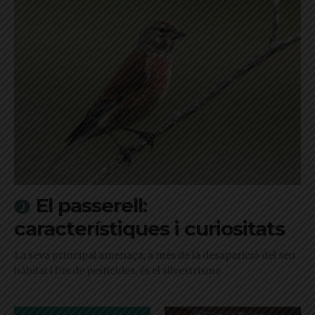
El passerell:
característiques i curiositats
La seva principal amenaça, a més de la desaparició del seu
hàbitat i l'ús de pesticides, és el silvestrisme