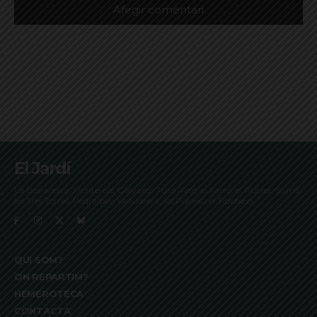
El Jardí
La Bonanova, Monterols, Galvany, Turó Parc, el Farró, el Putxet, Sarrià,
les Tres Torres, Pedralbes, Vallvidrera, les Planes i el Tibidabo
QUI SOM?
ON REPARTIM?
HEMEROTECA
CONTACTA