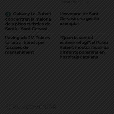
l'esvoranc de l'L9
Galvany i el Putxet
L’esvoranc de Sant
Gervasi: una gestió
concentren la majoria
exemplar
dels pisos turístics de
Sarrià – Sant Gervasi
L’avinguda J.V. Foix es
“Quan la sanitat
tallarà al trànsit per
esdevé refugi”: el Palau
tasques de
Robert mostra l’acollida
manteniment
d’infants palestins en
hospitals catalans
FER UN COMENTARI