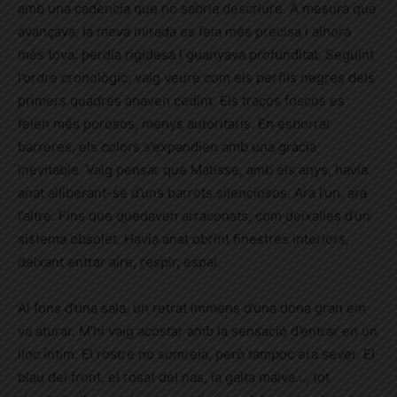
amb una cadència que no sabria descriure. A mesura que
avançava, la meva mirada es feia més precisa i alhora
més tova: perdia rigidesa i guanyava profunditat. Seguint
l’ordre cronològic, vaig veure com els perfils negres dels
primers quadres anaven cedint. Els traços foscos es
feien més porosos, menys autoritaris. En esborrar
barreres, els colors s’expandien amb una gràcia
inevitable. Vaig pensar que Matisse, amb els anys, havia
anat alliberant-se d’uns barrots silenciosos. Ara l’un, ara
l’altre. Fins que quedaven arraconats, com deixalles d’un
sistema obsolet. Havia anat obrint finestres interiors,
deixant entrar aire, respir, espai.
Al fons d’una sala, un retrat immens d’una dona gran em
va aturar. M’hi vaig acostar amb la sensació d’entrar en un
lloc íntim. El rostre no somreia, però tampoc era sever. El
blau del front, el rosat del nas, la galta malva…, tot