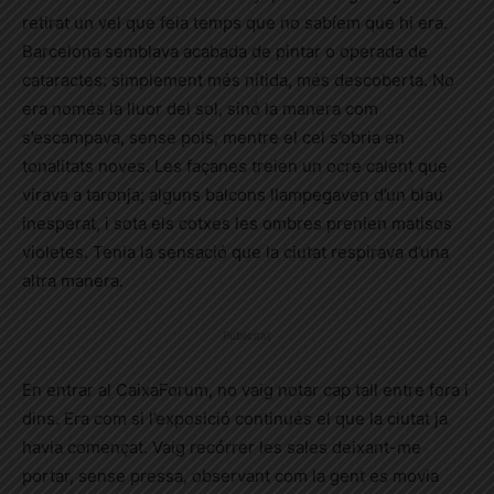
retirat un vel que feia temps que no sabíem que hi era.
Barcelona semblava acabada de pintar o operada de
cataractes: simplement més nítida, més descoberta. No
era només la lluor del sol, sinó la manera com
s’escampava, sense pols, mentre el cel s’obria en
tonalitats noves. Les façanes treien un ocre calent que
virava a taronja; alguns balcons llampegaven d’un blau
inesperat, i sota els cotxes les ombres prenien matisos
violetes. Tenia la sensació que la ciutat respirava d’una
altra manera.
Publicitat
En entrar al CaixaForum, no vaig notar cap tall entre fora i
dins. Era com si l’exposició continués el que la ciutat ja
havia començat. Vaig recórrer les sales deixant-me
portar, sense pressa, observant com la gent es movia