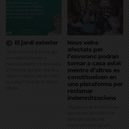
El jardí exterior
Nous veïns
afectats per
"De la mateixa manera que
l’esvoranc podran
necessito harmonia a
tornar a casa aviat
l’interior, també en necessito
mentre d’altres es
a l’exterior, perquè com és a
dins és a fora i com és a fora
constitueixen en
és a dins": l'article de Glòria
una plataforma per
Vilalta
reclamar
indemnitzacions
L’Ajuntament de Barcelona
aprova una proposició de
Junts per ajudar els
comerços afectats per