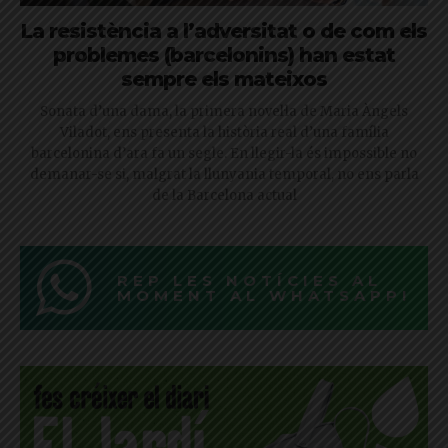
La resistència a l’adversitat o de com els
problemes (barcelonins) han estat
sempre els mateixos
Sonata d’una dama, la primera novel·la de Maria Àngels
Viladot, ens presenta la història real d’una família
barcelonina d’ara fa un segle. En llegir-la és impossible no
demanar-se si, malgrat la llunyania temporal, no ens parla
de la Barcelona actual
REP LES NOTÍCIES AL
MOMENT AL WHATSAPP!