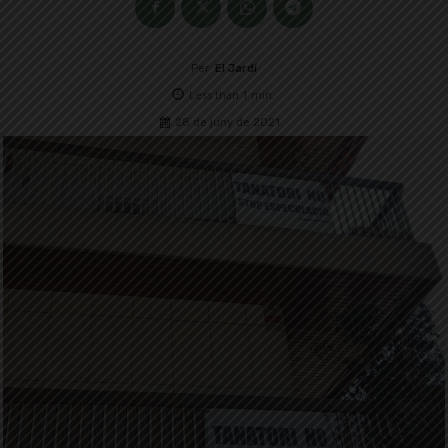
Per
El Jardí
Less than 1
min.
28 de juny de 2021