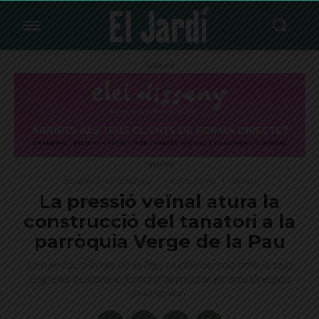
Publicitat
Publicitat
Destacat
La Bonanova
Les Tres Torres
Societat
La pressió veïnal atura la
construcció del tanatori a la
parròquia Verge de la Pau
La parròquia Verge de la Pau, en col·laboració amb la seva
feligresia, buscarà la forma d'optimitzar els actuals espais
parroquials