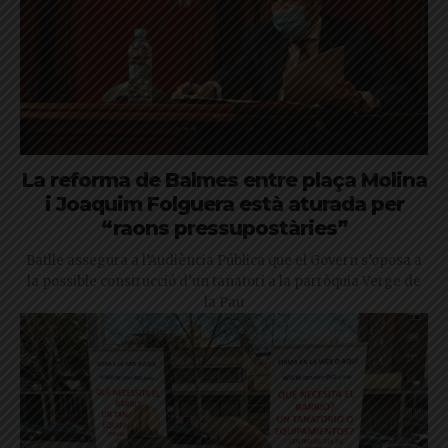
La reforma de Balmes entre plaça Molina
i Joaquim Folguera està aturada per
“raons pressupostàries”
Batlle assegura a l’Audiència Pública que el Govern s’oposa a
la possible construcció d’un tanatori a la parròquia Verge de
la Pau