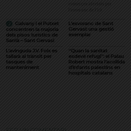
comerços afectats per
l'esvoranc de l'L9
Galvany i el Putxet
L’esvoranc de Sant
Gervasi: una gestió
concentren la majoria
exemplar
dels pisos turístics de
Sarrià – Sant Gervasi
L’avinguda J.V. Foix es
“Quan la sanitat
tallarà al trànsit per
esdevé refugi”: el Palau
tasques de
Robert mostra l’acollida
manteniment
d’infants palestins en
hospitals catalans
FER UN COMENTARI