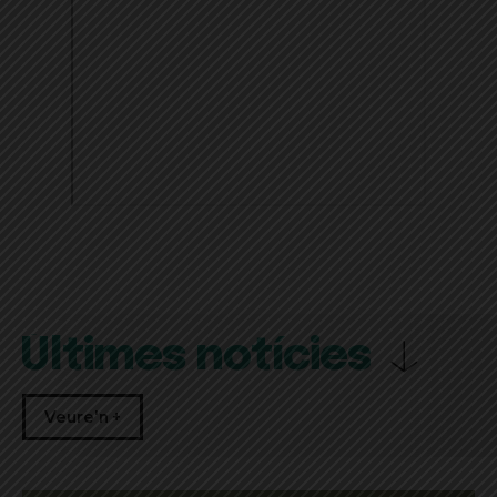
Últimes notícies
Veure'n +