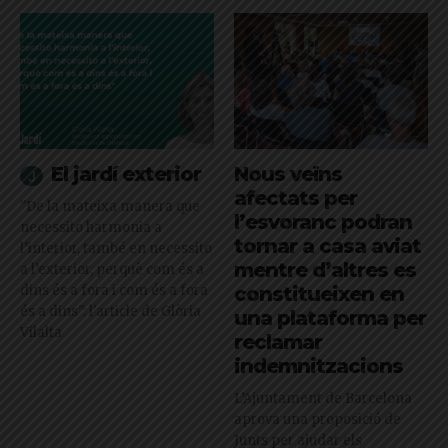
El jardí exterior
Nous veïns
afectats per
"De la mateixa manera que
l’esvoranc podran
necessito harmonia a
tornar a casa aviat
l’interior, també en necessito
mentre d’altres es
a l’exterior, perquè com és a
dins és a fora i com és a fora
constitueixen en
és a dins": l'article de Glòria
una plataforma per
Vilalta
reclamar
indemnitzacions
L’Ajuntament de Barcelona
aprova una proposició de
Junts per ajudar els