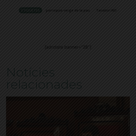
ETIQUETES
parroquia verge de la pau
Tanatori NO
[adrotate banner="28"]
Notícies
relacionades