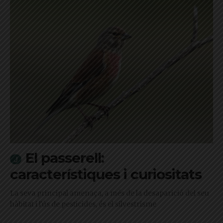
El passerell:
característiques i curiositats
La seva principal amenaça, a més de la desaparició del seu
hàbitat i l'ús de pesticides, és el silvestrisme