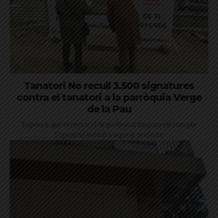
Tanatori No recull 3.500 signatures
contra el tanatori a la parròquia Verge
de la Pau
Esperen que el rector i l'Arquebisbat tinguin en compte
l'oposició veïnal a aquest projecte