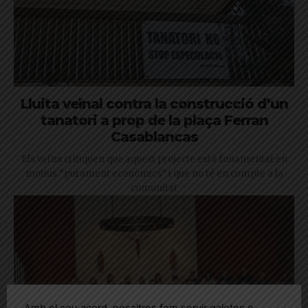
Lluita veïnal contra la construcció d’un
tanatori a prop de la plaça Ferran
Casablancas
Els veïns critiquen que aquest projecte està fonamentat en
motius “purament econòmics” i que no té en compte a la
comunitat