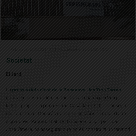
Publicat el 28.6.2021 13:51 · Actualitzat el 28.6.2021 13:57
Societat
El Jardí
La
pressió del veïnat de la Bonanova i les Tres Torres
contra la construcció d’un tanatori a la parròquia Verge de
la Pau, prop de la plaça Ferran Casablancas, ha aconseguit
els seus fruits. Després de molta insistència i recollida de
signatures, l’Arquebisbat de Barcelona, dirigit per Juan
José Omella, ha assegurat que no es construirà un tanatori