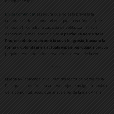
en aquest espai.
En un comunicat
assegura que no està prevista la
construcció de cap tanatori en aquesta parròquia, i que
tampoc s’hi construirà cap sala de vetlla, com s’havia
especulat. A més, anuncia que l
a parròquia Verge de la
Pau, en col·laboració amb la seva feligresia, buscarà la
forma d’optimitzar els actuals espais parroquials
perquè
puguin prestar un millor servei als feligresos de la zona.
Publicitat
Queda així aparcada la voluntat del rector de Verge de la
Pau, que s’havia fet seu aquest projecte malgrat l’oposició
de la comunitat, acció que anava a fer de la mà d’Áltima.