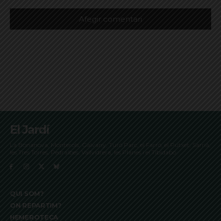
El Jardí
La Bonanova, Monterols, Galvany, Turó Parc, el Farró, el Putxet, Sarrià,
les Tres Torres, Pedralbes, Vallvidrera, les Planes i el Tibidabo
QUI SOM?
ON REPARTIM?
HEMEROTECA