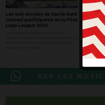
Les vuit escoles de Sarrià-Sant
La protec
Gervasi participants en la First
escolars 
Lego League 2024
per sota 
ciutat
Dos equips del Col·legi Canigó s'han
classificat per a la gran final del 16 de març a
El Plenari ap
Alacant, en un programa que fomenta la
Ciutadans per
ciència i la tecnologia
incloure més 
districte el 20
REP LES NOTÍ