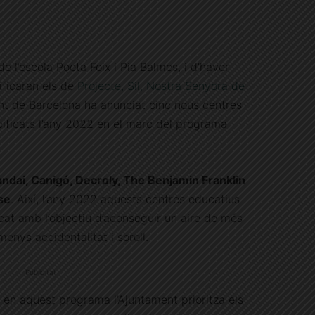
e l’escola Poeta Foix i Pia Balmes, i d’haver
ificaran els de
Projecte, Sil, Nostra Senyora de
ent de Barcelona ha anunciat cinc nous centres
cificats l’any 2022 en el marc del programa
andai, Canigó, Decroly, The Benjamin Franklin
se
. Així, l’any 2022 aquests centres educatius
cat amb l’objectiu d’aconseguir un aire de més
enys accidentalitat i soroll.
Publicitat
n en aquest programa l’Ajuntament prioritza els