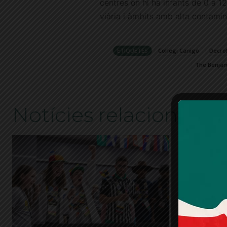
centres on hi ha infants de 0 a 
viària i àmbits amb alta contamina
ETIQUETES
Col·legi Canigó
Decro
The Benjami
Notícies relacionades