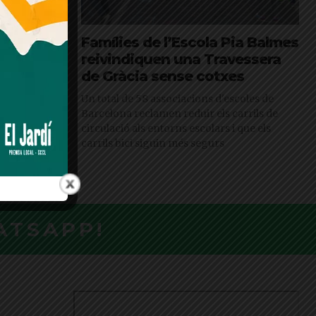
r’, un
Famílies de l’Escola Pia Balmes
nectar el
reivindiquen una Travessera
ltural del
de Gràcia sense cotxes
Un total de 58 associacions d'escoles de
Barcelona reclamen reduir els carrils de
landai se
circulació als entorns escolars i que els
l llarg de la
carrils bici siguin més segurs
ora, i
a participació
ATSAPP!