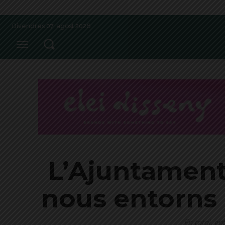
Divendres 07, agost 2026
L’Ajuntament 
nous entorns 
En total, en