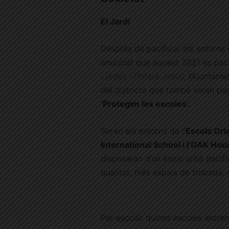
El Jardí
Després de pacificar els entorns d
anunciat que aquest 2021 es pac
Lurdes i l’Infant Jesús
, l’Ajuntam
del districte que també seran pa
‘Protegim les escoles’.
Seran els entorns de l’
Escola Orl
International School i l’OAK Hou
disposaran d’un espai urbà pacifi
qualitat, més espais de trobada, m
Per escollir quines escoles entre