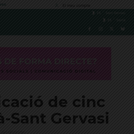
res
El meu compte
C
25
Sant Gervasi
C
25
Sarrià
icació de cinc
à-Sant Gervasi
del districte