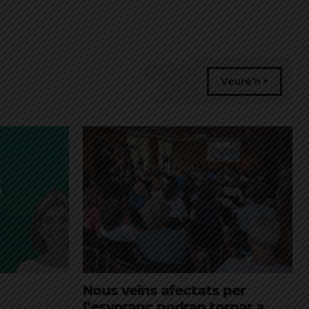
Veure'n +
Nous veïns afectats per
l’esvoranc podran tornar a