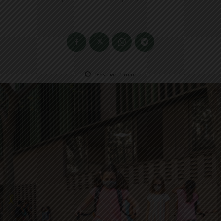
Less than 1
min.