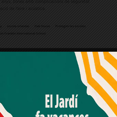
12 anys, zones amb complicacions de seguretat
ció de l’aire i acústica.
ly
escola orlandai
Oak House
Protegim les escoles
n Franklin International School
Amb el seu acord, nosaltres fem servir galetes o
tecnologies similars per emmagatzemar, accedir i
processar dades personals com la seva visita a aquest lloc
web. Pot retirar el seu consentiment o oposar-se al
processament de dades basat en interessos legítims en
qualsevol moment fent clic a "Ajustos de cookies" o a la
nostra Política de privacitat en aquest lloc web. Si cliques
"acceptar" dones el teu consentiment