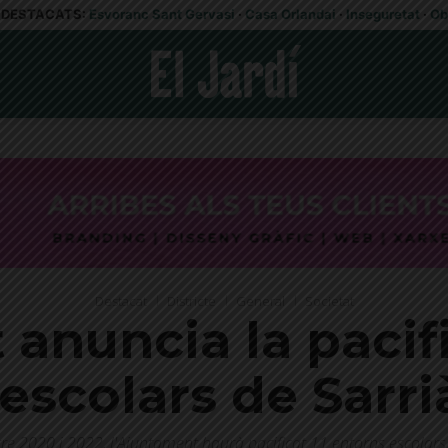
DESTACATS:
Esvoranc Sant Gervasi
·
Casa Orlandai
·
Inseguretat
·
Ob
Destacat
Districte
General
Societat
anuncia la pacif
escolars de Sarri
tre 2020 i 2022, l'Ajuntament haurà pacificat 11 entorns escolars 