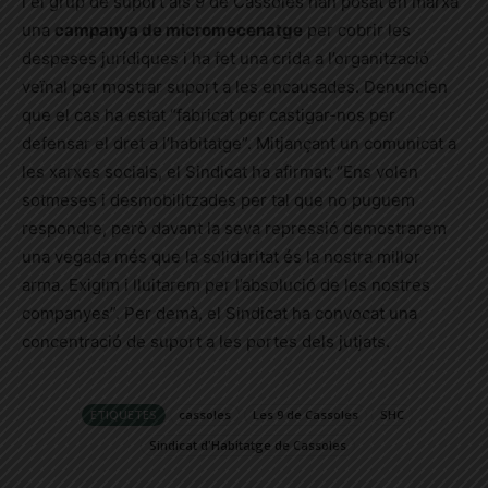
i el grup de suport als 9 de Cassoles han posat en marxa
una
campanya de micromecenatge
per cobrir les
despeses jurídiques i ha fet una crida a l’organització
veïnal per mostrar suport a les encausades. Denuncien
que el cas ha estat “fabricat per castigar-nos per
defensar el dret a l’habitatge”. Mitjançant un comunicat a
les xarxes socials, el Sindicat ha afirmat: “Ens volen
sotmeses i desmobilitzades per tal que no puguem
respondre, però davant la seva repressió demostrarem
una vegada més que la solidaritat és la nostra millor
arma. Exigim i lluitarem per l’absolució de les nostres
companyes”. Per demà, el Sindicat ha convocat una
concentració de suport a les portes dels jutjats.
ETIQUETES
cassoles
Les 9 de Cassoles
SHC
Sindicat d'Habitatge de Cassoles