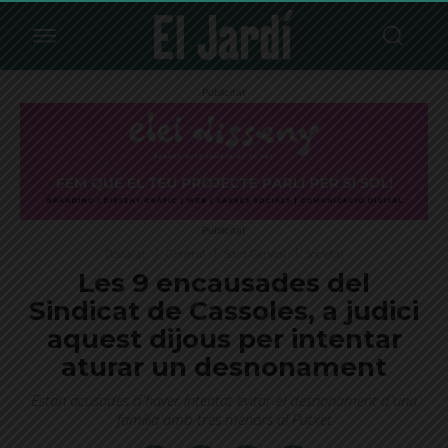
Publicitat
Publicitat
Destacat
General
Sant Gervasi
Societat
Les 9 encausades del
Sindicat de Cassoles, a judici
aquest dijous per intentar
aturar un desnonament
Estan acusades d'haver intentat evitar el desnonament d'una
família amb tres menors al Putxet