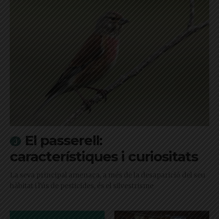
El passerell:
característiques i curiositats
La seva principal amenaça, a més de la desaparició del seu
hàbitat i l'ús de pesticides, és el silvestrisme