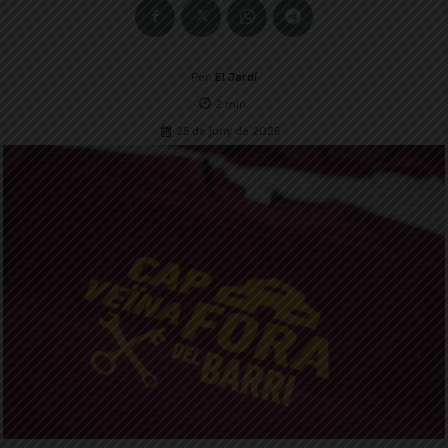
Per
El Jardí
2
min.
25 de juny de 2025