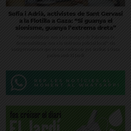
Sofia i Adrià, activistes de Sant Gervasi
a la Flotilla a Gaza: “Si guanya el
sionisme, guanya l’extrema dreta”
“Dessensibilitzar-nos a les imatges de Palestina és
dessensibilitzar-nos a la violència policial local”: els
santgervasiencs que es van embarcar per arribar a Gaza
parlen amb El Jardí
REP LES NOTÍCIES AL
MOMENT AL WHATSAPP!