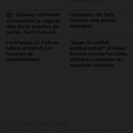
l'esvoranc de l'L9
Galvany i el Putxet
L’esvoranc de Sant
Gervasi: una gestió
concentren la majoria
exemplar
dels pisos turístics de
Sarrià – Sant Gervasi
L’avinguda J.V. Foix es
“Quan la sanitat
tallarà al trànsit per
esdevé refugi”: el Palau
tasques de
Robert mostra l’acollida
manteniment
d’infants palestins en
hospitals catalans
FER UN COMENTARI