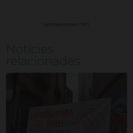
[adrotate banner="28"]
Notícies
relacionades