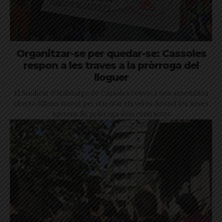
Organitzar-se per quedar-se: Cassoles
respon a les traves a la pròrroga del
lloguer
El Sindicat d’Habitatge de Cassoles convoca una assemblea
oberta dilluns vinent per orientar els veïns davant les noves
opcions de pròrroga dels contractes