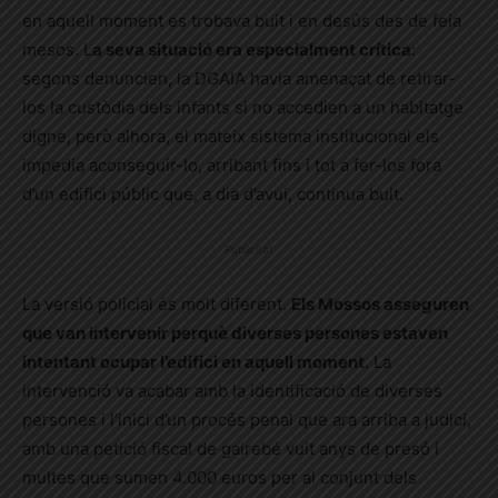
en aquell moment es trobava buit i en desús des de feia
mesos. L
a seva situació era especialment crítica
:
segons denuncien, la DGAIA havia amenaçat de retirar-
los la custòdia dels infants si no accedien a un habitatge
digne, però alhora, el mateix sistema institucional els
impedia aconseguir-lo, arribant fins i tot a fer-los fora
d’un edifici públic que, a dia d’avui, continua buit.
Publicitat
La versió policial és molt diferent.
Els Mossos asseguren
que van intervenir perquè diverses persones estaven
intentant ocupar l’edifici en aquell moment
. La
intervenció va acabar amb la identificació de diverses
persones i l’inici d’un procés penal que ara arriba a judici,
amb una petició fiscal de gairebé vuit anys de presó i
multes que sumen 4.000 euros per al conjunt dels