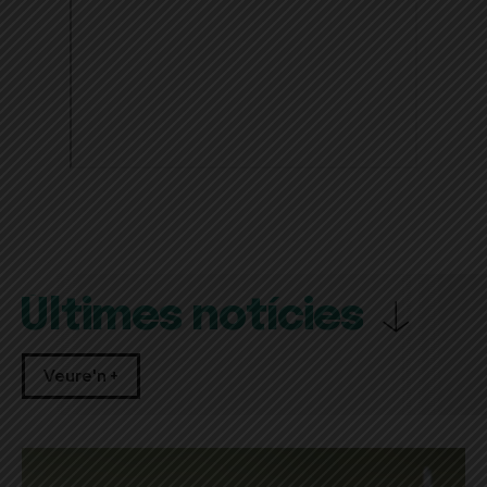
Últimes notícies
Veure'n +