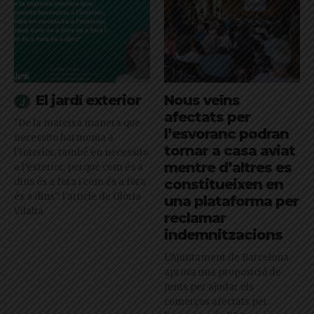
El jardí exterior
Nous veïns
afectats per
"De la mateixa manera que
l’esvoranc podran
necessito harmonia a
tornar a casa aviat
l’interior, també en necessito
mentre d’altres es
a l’exterior, perquè com és a
dins és a fora i com és a fora
constitueixen en
és a dins": l'article de Glòria
una plataforma per
Vilalta
reclamar
indemnitzacions
L’Ajuntament de Barcelona
aprova una proposició de
Junts per ajudar els
comerços afectats per