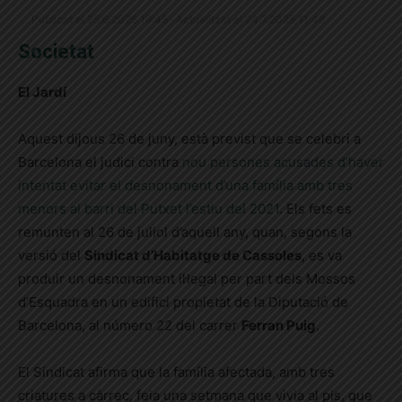
Publicat el 25.6.2025 19:45 · Actualitzat el 24.7.2025 11:48
Societat
El Jardí
Aquest dijous 26 de juny, està previst que se celebri a
Barcelona el judici contra
nou persones acusades d’haver
intentat evitar el desnonament d’una família amb tres
menors al barri del Putxet l’estiu del 2021
. Els fets es
remunten al 26 de juliol d’aquell any, quan, segons la
versió del
Sindicat d’Habitatge de Cassoles
, es va
produir un desnonament il·legal per part dels Mossos
d’Esquadra en un edifici propietat de la Diputació de
Barcelona, al número 22 del carrer
Ferran Puig
.
El Sindicat afirma que la família afectada, amb tres
criatures a càrrec, feia una setmana que vivia al pis, que