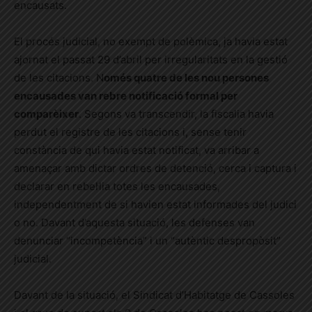
encausats.
El procés judicial, no exempt de polèmica, ja havia estat
ajornat el passat 29 d’abril per irregularitats en la gestió
de les citacions. N
omés quatre de les nou persones
encausades van rebre notificació formal per
comparèixer
. Segons va transcendir, la fiscalia havia
perdut el registre de les citacions i, sense tenir
constància de qui havia estat notificat, va arribar a
amenaçar amb dictar ordres de detenció, cerca i captura i
declarar en rebel·lia totes les encausades,
independentment de si havien estat informades del judici
o no. Davant d’aquesta situació, les defenses van
denunciar “incompetència” i un “autèntic despropòsit”
judicial.
Davant de la situació, el Sindicat d’Habitatge de Cassoles