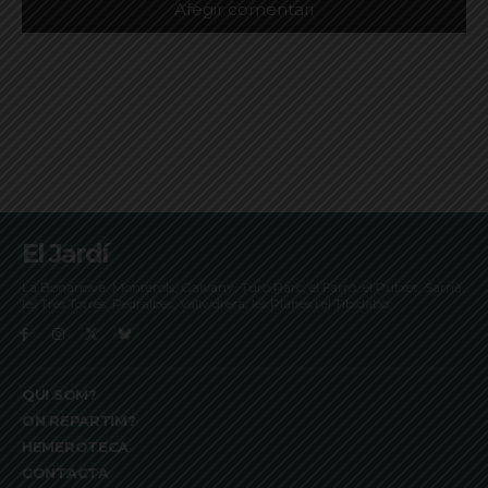
El Jardí
La Bonanova, Monterols, Galvany, Turó Parc, el Farró, el Putxet, Sarrià,
les Tres Torres, Pedralbes, Vallvidrera, les Planes i el Tibidabo
QUI SOM?
ON REPARTIM?
HEMEROTECA
CONTACTA