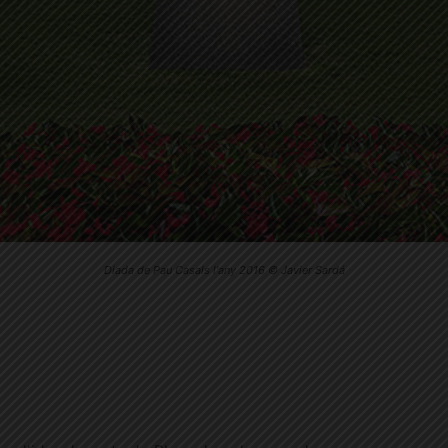
Diada de Pau Casals l'any 2016 © Javier Sardá