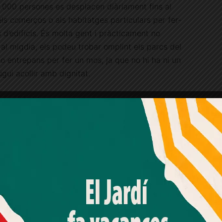
.000 persones es desplacen diàriament fins al
, els comerços o als habitatges particulars per fer-
s d’edificis. És molta gent i pràcticament no
al migdia, els podeu trobar omplint els parcs del
 entrepans per fer un mos, ja que no hi ha ni un
gui acollir amb dignitat.
Publicitat
ells gent gran, també pateixen la manca de
 de la plaça Adrià i si cal anar-hi, s’ha d’agafar
barri el qual ha estat llargament reivindicat per
Amb el seu acord, nosaltres fem servir galetes o
tecnologies similars per emmagatzemar, accedir i
sa el mateix amb els mercats municipals o els
processar dades personals com la seva visita a aquest lloc
airebé al cim de Monterols.
web. Pot retirar el seu consentiment o oposar-se al
processament de dades basat en interessos legítims en
qualsevol moment fent clic a "Ajustos de cookies" o a la
a econòmica pot haver ajudat en les millores però
nostra Política de privacitat en aquest lloc web. Si cliques
"acceptar" dones el teu consentiment
de barri, com
El jardí de Sant Gervasi
, també hi