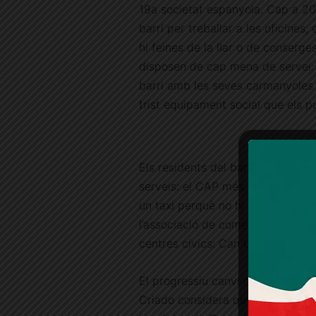
19a societat espanyola. Cap a 20
barri per treballar a les oficines
hi feines de la llar o de conserge
disposen de cap mena de servei: 
barri amb les seves carmanyoles o
trist equipament social que els pu
Els residents del barri, molts d’
serveis: el CAP més proper és prop
un taxi perquè no hi ha un bus de 
l’associació de comerciants. Pas
centres cívics: Can Castelló és g
El progressiu canvi de conjuntur
Criado considera que els diaris 