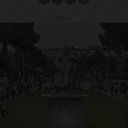
4
min.