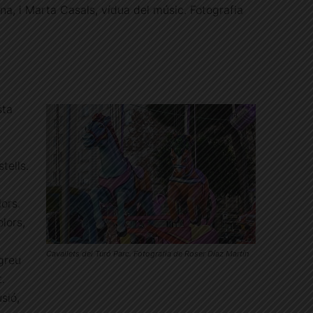
a, i Marta Casals, vídua del músic. Fotografia
sta
tells.
lors.
olors,
Cavallets del Turó Parc. Fotografia de Roser Díaz Martín
greu
.
usió,