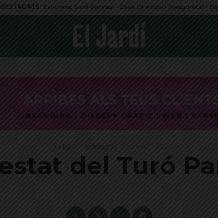
DESTACATS:
Esvoranc Sant Gervasi
·
Casa Orlandai
·
Inseguretat
·
Ob
Cultura
Entrevistes
Sant Gervasi
’estat del Turó Pa