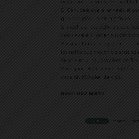
cavalcant les notes, trencant la f
El Cant dels ocells, envaeix el pa
gira que gira i la nit ja se’n va.
El mestre al seu xel·lo a poc a poc
I els cavallets tornen a rodar i rod
Passejant infants esperen pacien
les notes que mouen els seus sen
Quan surt el sol, cavallets de fira
Però quan el capvespre s’enlaira
cada nit s’omplen de vida.
Roser Díaz Martín
ETIQUETES
comerç
Sant