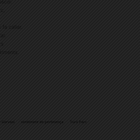
oscor.
rc,
 fa callar.
ar.
ts
timents.
 Gervasi
sentiment de pertinença
Turó Parc