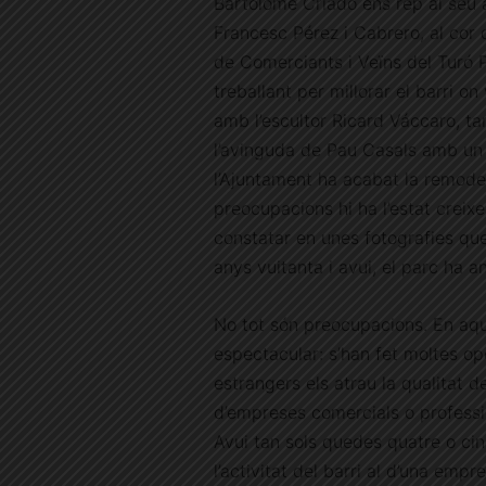
Bartolomé Criado ens rep al seu a
Francesc Pérez i Cabrero, al cor 
de Comerciants i Veïns del Turó P
treballant per millorar el barri o
amb l’escultor Ricard Váccaro, ta
l’avinguda de Pau Casals amb un “ja
l’Ajuntament ha acabat la remodela
preocupacions hi ha l’estat creix
constatar en unes fotografies que
anys vuitanta i avui, el parc ha 
No tot són preocupacions. En aqu
espectacular: s’han fet moltes o
estrangers els atrau la qualitat d
d’empreses comercials o professi
Avui tan sols quedes quatre o ci
l’activitat del barri al d’una empr