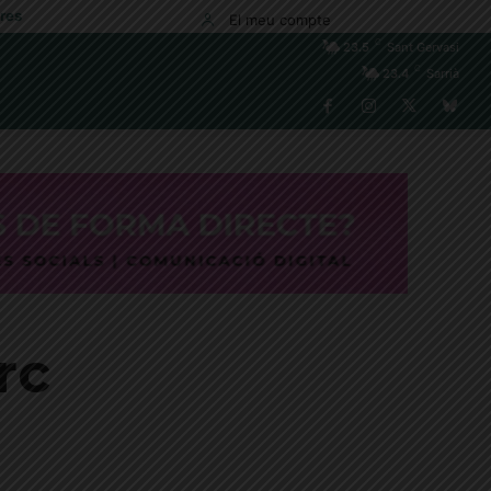
res
El meu compte
C
23.5
Sant Gervasi
C
23.4
Sarrià
rc