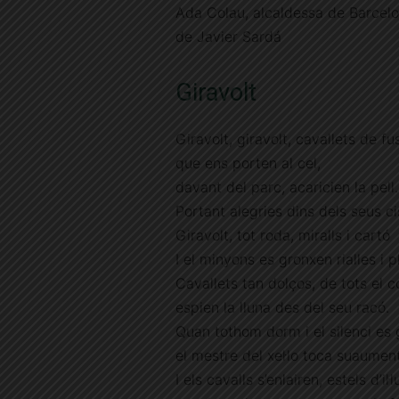
Ada Colau, alcaldessa de Barcelon
de Javier Sardá
Giravolt
Giravolt, giravolt, cavallets de fu
que ens porten al cel,
davant del parc, acaricien la pell.
Portant alegries dins dels seus cis
Giravolt, tot roda, miralls i cartó
I el minyons es gronxen rialles i p
Cavallets tan dolços, de tots el c
espien la lluna des del seu racó.
Quan tothom dorm i el silenci es 
el mestre del xel·lo toca suaument
I els cavalls s’enlairen, estels d’il·l