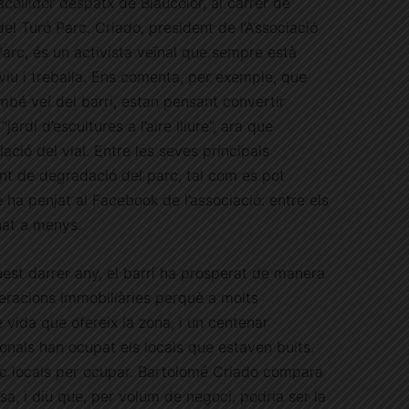
collidor despatx de Blaucolor, al carrer de
del Turó Parc. Criado, president de l’Associació
arc, és un activista veïnal que sempre està
n viu i treballa. Ens comenta, per exemple, que
mbé veí del barri, estan pensant convertir
rdí d’escultures a l’aire lliure”, ara que
ció del vial. Entre les seves principals
ent de degradació del parc, tal com es pot
 ha penjat al Facebook de l’associació: entre els
anat a menys.
est darrer any, el barri ha prosperat de manera
peracions immobiliàries perquè a molts
e vida que ofereix la zona, i un centenar
onals han ocupat els locals que estaven buits.
nc locals per ocupar. Bartolomé Criado compara
esa, i diu que, per volum de negoci, podria ser la