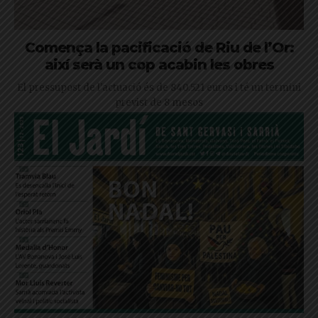
Comença la pacificació de Riu de l’Or:
així serà un cop acabin les obres
El pressupost de l'actuació és de 840.521 euros i té un termini
previst de 8 mesos