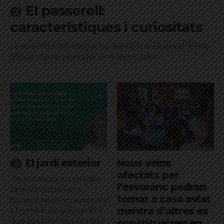
El passerell:
característiques i curiositats
La seva principal amenaça, a més de la desaparició del seu
hàbitat i l'ús de pesticides, és el silvestrisme
El jardí exterior
Nous veïns
afectats per
"De la mateixa manera que
l’esvoranc podran
necessito harmonia a
tornar a casa aviat
l’interior, també en necessito
mentre d’altres es
a l’exterior, perquè com és a
dins és a fora i com és a fora
constitueixen en