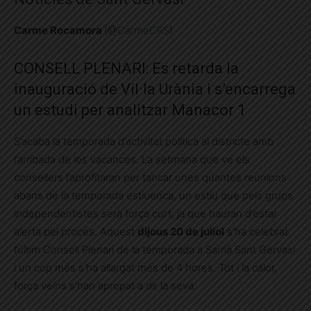
Carme Rocamora
(@
CarmeCRS
)
CONSELL PLENARI: Es retarda la
inauguració de Vil·la Urània i s’encarrega
un estudi per analitzar Manacor 1
S’acaba la temporada d’activitat política al districte amb
l’arribada de les vacances. La setmana que ve els
consellers l’aprofitaran per tancar unes quantes reunions
abans de la temporada estiuenca, un estiu que pels grups
independentistes serà força curt, ja que hauran d’estar
alerta pel procés. Aquest
dijous 20 de juliol
s’ha celebrat
l’últim Consell Plenari de la temporada a Sarrià Sant Gervasi
i un cop més s’ha allargat més de 4 hores. Tot i la calor,
força veïns s’han apropat a dir la seva.