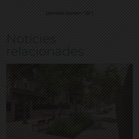
[adrotate banner="28"]
Notícies
relacionades