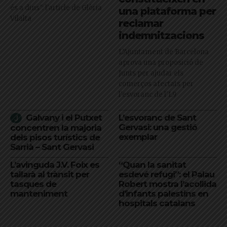
és a dins": l'article de Glòria
una plataforma per
Vilalta
reclamar
indemnitzacions
L’Ajuntament de Barcelona
aprova una proposició de
Junts per ajudar els
comerços afectats per
l'esvoranc de l'L9
Galvany i el Putxet
L’esvoranc de Sant
Gervasi: una gestió
concentren la majoria
exemplar
dels pisos turístics de
Sarrià – Sant Gervasi
L’avinguda J.V. Foix es
“Quan la sanitat
tallarà al trànsit per
esdevé refugi”: el Palau
tasques de
Robert mostra l’acollida
manteniment
d’infants palestins en
hospitals catalans