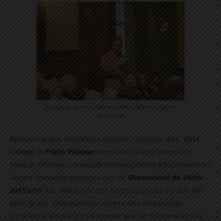
Asociació de veïns del Farró Fotografies de Carme
Rocamora
Referent al que més s’està esperant aquests dies,
Vil·la
Urània
, el
Partit Popular
ha presentat una proposició
perquè s’instal·li una escola bressol pública a l’equipament i
davant d’aquesta proposta des de
l’Associació de Veïns
del Farró
han deixat clar que no és el que es vol des del
barri, ja que Vil·la Urània és hereva d’un llarg procés
participatiu en què es va acordar que no hi hauria escola