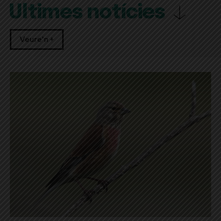
Últimes notícies
Veure'n +