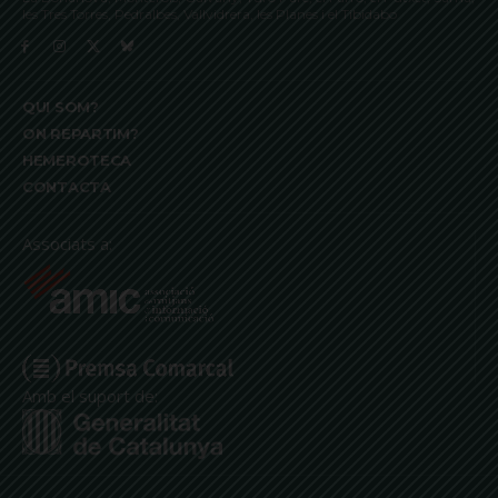
les Tres Torres, Pedralbes, Vallvidrera, les Planes i el Tibidabo
QUI SOM?
ON REPARTIM?
HEMEROTECA
CONTACTA
Associats a:
Amb el suport de: