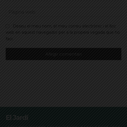
ele
Pà
we
Deseu el meu nom, el meu correu electrònic i el lloc
web en aquest navegador per a la propera vegada que ho
faci.
El Jardí
La Bonanova, Monterols, Galvany, Turó Parc, el Farró, el Putxet, Sarrià,