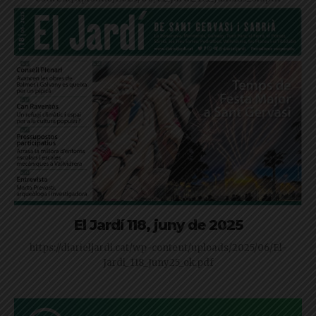
El Jardí 118, juny de 2025
https://diarieljardi.cat/wp-content/uploads/2025/06/El-
Jardi_118_Juny25_ok.pdf