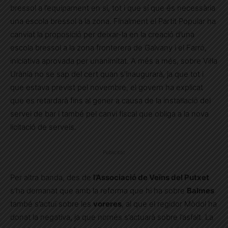
bressol a l’equipament en si, tot i que sí que és necessària
una escola bressol a la zona. Finalment el Partit Popular ha
canviat la proposició per deixar-la en la creació d’una
escola bressol a la zona fronterera de Galvany i el Farró,
iniciativa aprovada per unanimitat. A més a més, sobre Vil·la
Urània no se sap del cert quan s’inaugurarà, ja que tot i
que estava previst pel novembre, el govern ha explicat
que es retardarà fins al gener a causa de la instal·lació del
servei de bar i també pel canvi fiscal que obliga a la nova
licitació de serveis.
Publicitat
Per altra banda, des de
l’Associació de Veïns del Putxet
s’ha demanat que amb la reforma que hi ha sobre
Balmes
també s’actuï sobre les
voreres
, al que el regidor Mòdol ha
donat la negativa, ja que només s’actuarà sobre l’asfalt. La