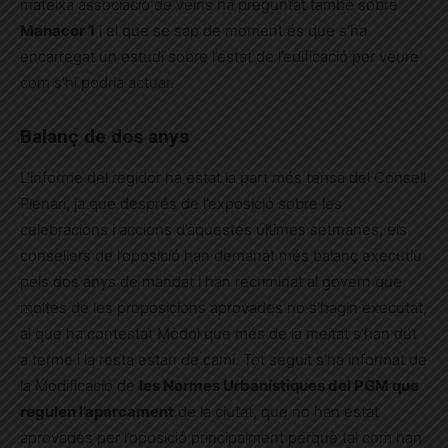
mateixa associació de veïns ha preguntat també sobre
Manacor 1
i el que se sap de moment és que s’ha
encarregat un estudi sobre l’estat de l’edificació per veure
com s’hi podria actuar.
Balanç de dos anys
L’informe del regidor ha estat la part més tensa del Consell
Plenari, ja que després de l’exposició sobre les
celebracions i accions d’aquestes últimes setmanes, els
consellers de l’oposició han demanat més balanç executiu
pels dos anys de mandat i han recriminat al govern que
moltes de les proposicions aprovades no s’hagin executat,
al que ha contestat Mòdol que més de la meitat s’han dut
a terme i la resta estan de camí. Tot seguit s’ha informat de
la Modificació de
les Normes Urbanístiques del PGM que
regulen l’aparcament
de la ciutat, que no han estat
aprovades per l’oposició principalment perquè tal com han