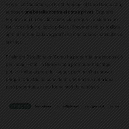
expressat Ciutadans, el Partit Popular i el Grup Demòcrata,
suposen
una batalla contra el cotxe privat
. Esquerra
Republicana ha decidit l’abstenció perquè considera que
tot i voler reduir el cotxe privat el document no és realista
amb el fet que cada vegada hi ha més cotxes matriculats a
la ciutat.
Finalment Barcelona en Comú ha presentat una proposició
per instar l’Estat i la Generalitat a promoure habitatge
públic i limitar el preu del lloguer, però no s’ha aprovat
perquè l’oposició ha considerat que era una bona idea
però presentada d’una forma molt demagògica.
ETIQUETES
barcelona
consellplenari
santgervasi
sarria