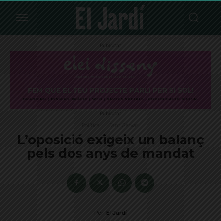
Publicitat
Publicitat
Política
Sant Gervasi
L’oposició exigeix un balanç
pels dos anys de mandat
Per
El Jardí